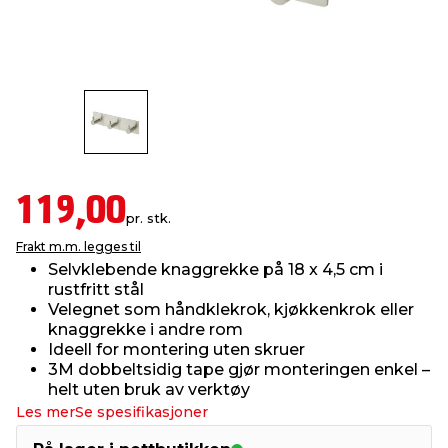
innredning
 koblinger
idslamper
kledning
& fritid
 & stillas
asser & stativer
ne, data & TV
& sko
ing
pressing og sylting
rier
119,00
pr. stk.
antning
ner
Frakt m.m. legges til
Selvklebende knaggrekke på 18 x 4,5 cm i
rustfritt stål
edyr & ugress
Velegnet som håndklekrok, kjøkkenkrok eller
knaggrekke i andre rom
Ideell for montering uten skruer
3M dobbeltsidig tape gjør monteringen enkel –
helt uten bruk av verktøy
Les mer
Se spesifikasjoner