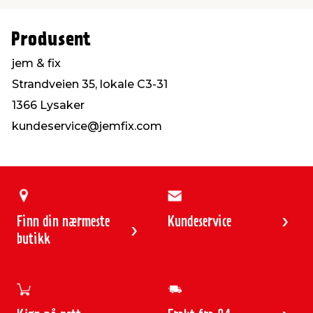
Produsent
jem & fix
Strandveien 35, lokale C3-31
1366 Lysaker
kundeservice@jemfix.com
Finn din nærmeste
Kundeservice
butikk