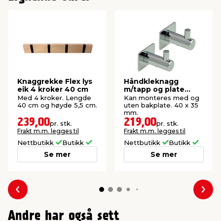
Knaggrekke Flex lys
Håndkleknagg
eik 4 kroker 40 cm
m/tapp og plate
krom 2 stk. - Adora
Med 4 kroker. Lengde
Kan monteres med og
40 cm og høyde 5,5 cm.
uten bakplate. 40 x 35
mm.
239,00
219,00
pr. stk.
pr. stk.
Frakt m.m. legges til
Frakt m.m. legges til
Nettbutikk
Butikk
Nettbutikk
Butikk
Se mer
Se mer
Forrige
Nes
Andre har også sett