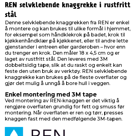
REN selvklebende knaggrekke i rustfritt
stål
Denne selvklebende knaggrekken fra REN er enkel
å montere og kan brukes til ulike formål i hjemmet,
for eksempel som håndklekrok på badet, krok til
kjøkkenhåndklær på kjøkkenet, eller til andre lette
gjenstander i entreen eller garderoben – hvor enn
du trenger en krok. Den måler 18 x 4,5 cm og er
laget av rustfritt stål. Den leveres med 3M
dobbeltsidig tape, slik at du raskt og enkelt kan
feste den uten bruk av verktøy. REN selvklebende
knaggrekke kan brukes på de fleste overflater og
gjør det mulig å unngå å bore hull i veggen.
Enkel montering med 3M tape
Ved montering av REN-knaggen er det viktig å
rengjøre overflaten grundig for fett og smuss før
montering. Når overflaten er ren og tørr, presses
knaggen fast med den medfølgende 3M-tapen.