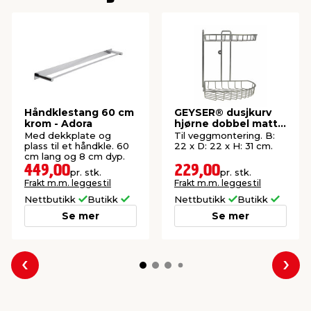
Håndklestang 60 cm
GEYSER® dusjkurv
krom - Adora
hjørne dobbel matt
sateng
Med dekkplate og
Til veggmontering. B:
plass til et håndkle. 60
22 x D: 22 x H: 31 cm.
cm lang og 8 cm dyp.
449,00
229,00
pr. stk.
pr. stk.
Frakt m.m. legges til
Frakt m.m. legges til
Nettbutikk
Butikk
Nettbutikk
Butikk
Se mer
Se mer
Forrige
Nes