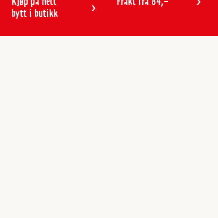
Kjøp på nett
Frakt fra 84,-
bytt i butikk
Kundeservice
Butikker & åpningstider
Kundeavisen
Kontakt
Gavekort
Frakt & levering
Reklamasjon
Varemerker
Angre ordre