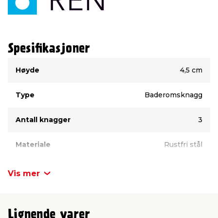
Spesifikasjoner
Type
Verdi
Høyde
4,5 cm
Type
Baderomsknagg
Antall knagger
3
Materiale
Rustfri stål
Lengde
18 cm
Vis mer
Lignende varer