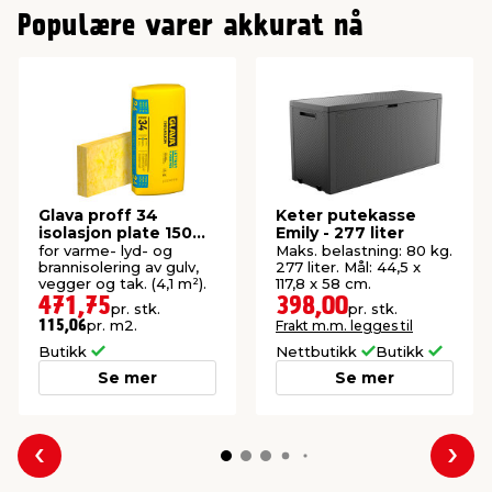
Populære varer akkurat nå
Glava proff 34
Keter putekasse
isolasjon plate 150
Emily - 277 liter
mm
for varme- lyd- og
Maks. belastning: 80 kg.
brannisolering av gulv,
277 liter. Mål: 44,5 x
vegger og tak. (4,1 m²).
117,8 x 58 cm.
471,75
398,00
pr. stk.
pr. stk.
pr. m2.
Frakt m.m. legges til
115,06
Butikk
Nettbutikk
Butikk
Se mer
Se mer
Forrige
Nes