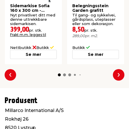
Sidemarkise Sofia
Belegningsstein
160 x 300 cm -
Garden grafitt
Sunlife®
Nyt privatlivet ditt med
Til gang- og sykkelvei,
denne uttrekkbare
gårdsplass, uteplasser
sidemarkisen.
eller som dekorasjon.
399,00
8,50
pr. stk.
pr. stk.
Frakt m.m. legges til
289,00
pr. m2.
Nettbutikk
Butikk
Butikk
Se mer
Se mer
Forrige
Nes
Produsent
Millarco International A/S
Rokhøj 26
8520 Lystrup