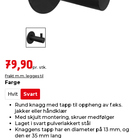
innredning
 koblinger
idslamper
kledning
& fritid
 & stillas
asser & stativer
ne, data & TV
& sko
ing
pressing og sylting
rier
79,90
pr. stk.
antning
ner
Frakt m.m. legges til
Farge
edyr & ugress
Hvit
Svart
Rund knagg med tapp til oppheng av f.eks.
jakker eller håndklær
Med skjult montering, skruer medfølger
Laget i svart pulverlakkert stål
Knaggens tapp har en diameter på 13 mm, og
den er 35 mm lang