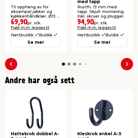
med tapp
Til oppheng av for
Rustfri. 13 mm med
eksempel jakker og
tapp. Skjult montering.
kjøkkenhåndklær. Ø13 x
Inkl. skruer og plugger.
35 mm.
69,90
94,90
pr. stk.
pr. stk.
Frakt m.m. legges til
Frakt m.m. legges til
Nettbutikk
Butikk
Nettbutikk
Butikk
Se mer
Se mer
Forrige
Nes
Andre har også sett
Hattekrok dobbel A-
Kleskrok enkel A-5