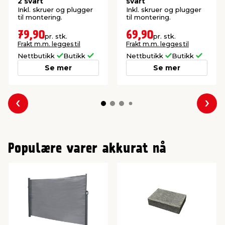
2 svart
svart
Inkl. skruer og plugger
Inkl. skruer og plugger
til montering.
til montering.
79,90
69,90
pr. stk.
pr. stk.
Frakt m.m. legges til
Frakt m.m. legges til
Nettbutikk
Butikk
Nettbutikk
Butikk
Se mer
Se mer
Forrige
Nes
Populære varer akkurat nå