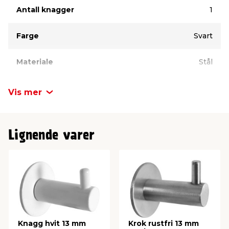
Antall knagger
1
Farge
Svart
Materiale
Stål
Lengde
35 mm
Vis mer
Merke
Home>it
Lignende varer
Knagg hvit 13 mm
Krok rustfri 13 mm