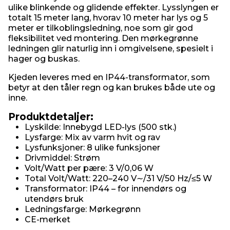
ulike blinkende og glidende effekter. Lysslyngen er
totalt 15 meter lang, hvorav 10 meter har lys og 5
meter er tilkoblingsledning, noe som gir god
fleksibilitet ved montering. Den mørkegrønne
ledningen glir naturlig inn i omgivelsene, spesielt i
hager og buskas.
Kjeden leveres med en IP44-transformator, som
betyr at den tåler regn og kan brukes både ute og
inne.
Produktdetaljer:
Lyskilde: Innebygd LED-lys (500 stk.)
Lysfarge: Mix av varm hvit og rav
Lysfunksjoner: 8 ulike funksjoner
Drivmiddel: Strøm
Volt/Watt per pære: 3 V/0,06 W
Total Volt/Watt: 220–240 V∼/31 V/50 Hz/≤5 W
Transformator: IP44 – for innendørs og
utendørs bruk
Ledningsfarge: Mørkegrønn
CE-merket