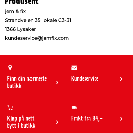
Produsent
jem & fix
Strandveien 35, lokale C3-31
1366 Lysaker
kundeservice@jemfix.com
Finn din nærmeste
Kundeservice
butikk
Kjøp på nett
Frakt fra 84,-
bytt i butikk