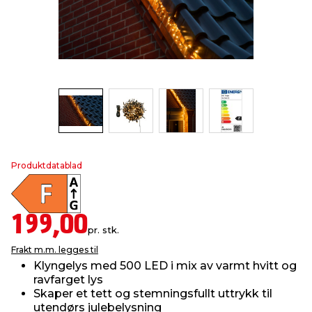
innredning
 koblinger
idslamper
kledning
& fritid
 & stillas
asser & stativer
ne, data & TV
& sko
ing
pressing og sylting
rier
antning
ner
Produktdatablad
edyr & ugress
199,00
pr. stk.
Frakt m.m. legges til
Klyngelys med 500 LED i mix av varmt hvitt og
ravfarget lys
Skaper et tett og stemningsfullt uttrykk til
utendørs julebelysning