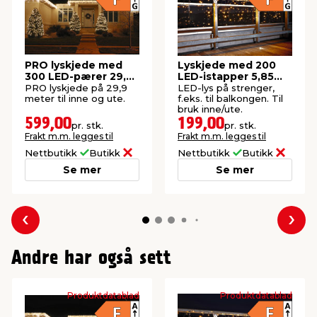
PRO lyskjede med
Lyskjede med 200
300 LED-pærer 29,9
LED-istapper 5,85
meter
meter
PRO lyskjede på 29,9
LED-lys på strenger,
meter til inne og ute.
f.eks. til balkongen. Til
bruk inne/ute.
599,00
199,00
pr. stk.
pr. stk.
Frakt m.m. legges til
Frakt m.m. legges til
Nettbutikk
Butikk
Nettbutikk
Butikk
Se mer
Se mer
Forrige
Nes
Andre har også sett
Produktdatablad
Produktdatablad