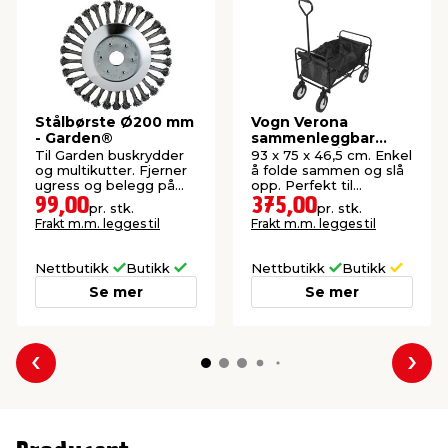
Stålbørste Ø200 mm
Vogn Verona
- Garden®
sammenleggbar
svart - Sunlife®
Til Garden buskrydder
93 x 75 x 46,5 cm. Enkel
og multikutter. Fjerner
å folde sammen og slå
ugress og belegg på
opp. Perfekt til
heller og harde
utflukter og aktiviteter.
99,00
375,00
pr. stk.
pr. stk.
steinoverflater.
Maks belastning: 70 kg.
Frakt m.m. legges til
Frakt m.m. legges til
Nettbutikk
Butikk
Nettbutikk
Butikk
Se mer
Se mer
Forrige
Nes