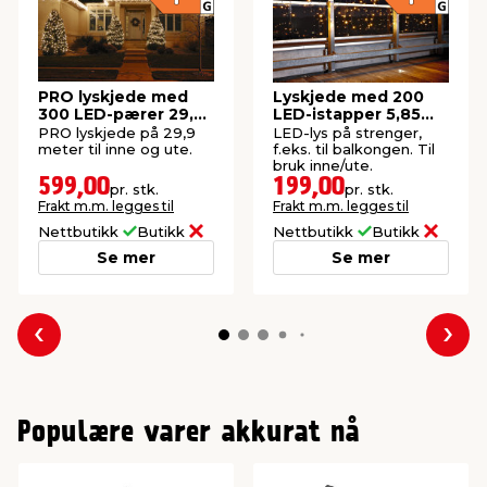
PRO lyskjede med
Lyskjede med 200
300 LED-pærer 29,9
LED-istapper 5,85
meter
meter
PRO lyskjede på 29,9
LED-lys på strenger,
meter til inne og ute.
f.eks. til balkongen. Til
bruk inne/ute.
599,00
199,00
pr. stk.
pr. stk.
Frakt m.m. legges til
Frakt m.m. legges til
Nettbutikk
Butikk
Nettbutikk
Butikk
Se mer
Se mer
Forrige
Nes
Populære varer akkurat nå