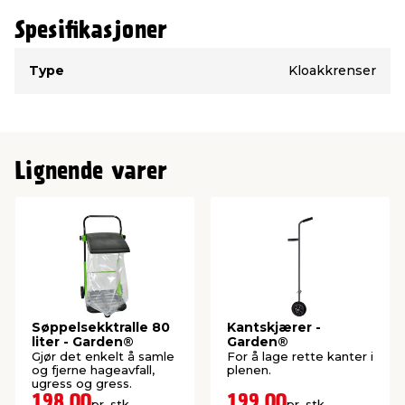
Spesifikasjoner
Type
Verdi
Type
Kloakkrenser
Lignende varer
Søppelsekktralle 80
Kantskjærer -
liter - Garden®
Garden®
Gjør det enkelt å samle
For å lage rette kanter i
og fjerne hageavfall,
plenen.
ugress og gress.
198,00
199,00
pr. stk.
pr. stk.