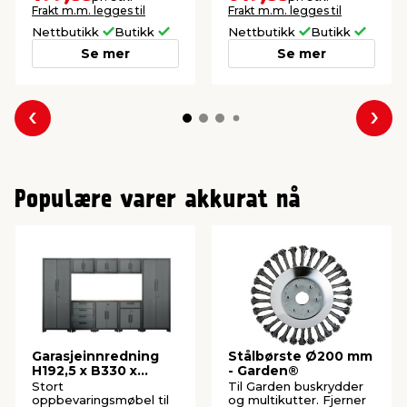
høytrykkspyleren.
Frakt m.m. legges til
Frakt m.m. legges til
Nettbutikk
Butikk
Nettbutikk
Butikk
Se mer
Se mer
Forrige
Nes
Populære varer akkurat nå
Garasjeinnredning
Stålbørste Ø200 mm
H192,5 x B330 x
- Garden®
D47,2 cm
Stort
Til Garden buskrydder
oppbevaringsmøbel til
og multikutter. Fjerner