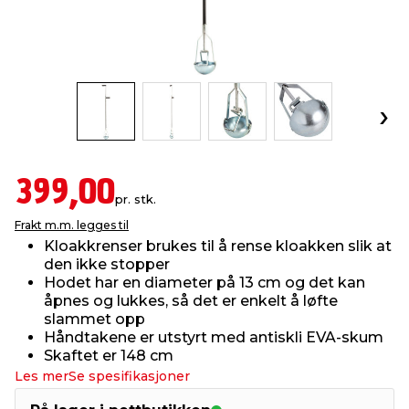
innredning
 koblinger
idslamper
kledning
& fritid
 & stillas
asser & stativer
ne, data & TV
& sko
ing
pressing og sylting
rier
399,00
pr. stk.
antning
ner
Frakt m.m. legges til
Kloakkrenser brukes til å rense kloakken slik at
den ikke stopper
edyr & ugress
Hodet har en diameter på 13 cm og det kan
åpnes og lukkes, så det er enkelt å løfte
slammet opp
Håndtakene er utstyrt med antiskli EVA-skum
Skaftet er 148 cm
Les mer
Se spesifikasjoner