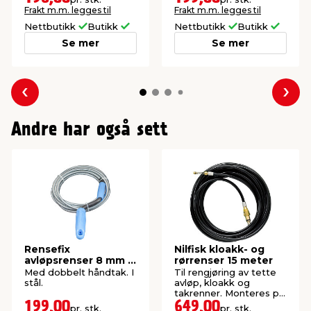
Frakt m.m. legges til
Frakt m.m. legges til
Nettbutikk
Butikk
Nettbutikk
Butikk
Se mer
Se mer
Forrige
Nes
Andre har også sett
Rensefix
Nilfisk kloakk- og
avløpsrenser 8 mm x
rørrenser 15 meter
5 meter
Med dobbelt håndtak. I
Til rengjøring av tette
stål.
avløp, kloakk og
takrenner. Monteres på
spylehåndtaket på
199,00
649,00
pr. stk.
pr. stk.