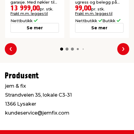
garasje. Med nøkler til
ugress og belegg på
alle dører.
heller og harde
13 999,00
99,00
pr. stk.
pr. stk.
steinoverflater.
Frakt m.m. legges til
Frakt m.m. legges til
Nettbutikk
Nettbutikk
Butikk
Se mer
Se mer
Forrige
Nes
Produsent
jem & fix
Strandveien 35, lokale C3-31
1366 Lysaker
kundeservice@jemfix.com