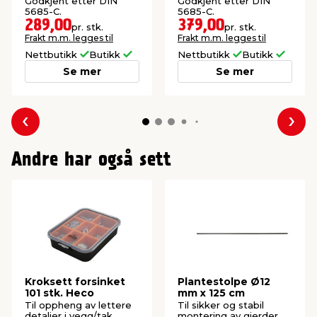
Godkjent etter DIN
Godkjent etter DIN
5685-C.
5685-C.
289,00
379,00
pr. stk.
pr. stk.
Frakt m.m. legges til
Frakt m.m. legges til
Nettbutikk
Butikk
Nettbutikk
Butikk
Se mer
Se mer
Forrige
Nes
Andre har også sett
Kroksett forsinket
Plantestolpe Ø12
101 stk. Heco
mm x 125 cm
Til oppheng av lettere
Til sikker og stabil
detaljer i vegg/tak.
montering av gjerder.