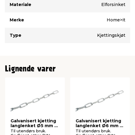
Materiale
Elforsinket
Merke
Home>it
Type
Kjettingskjøt
Lignende varer
Galvanisert kjetting
Galvanisert kjetting
langlenket Ø5 mm x
langlenket Ø6 mm x
5 meter
5 meter
Til utendørs bruk.
Til utendørs bruk.