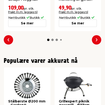
109,00
49,90
pr. stk.
pr. stk.
Frakt m.m. legges til
Frakt m.m. legges til
Nettbutikk
Butikk
Nettbutikk
Butikk
Se mer
Se mer
Forrige
Nes
Populære varer akkurat nå
Stålbørste Ø200 mm
Grillexpert piknik
- Garden®
gassgrill - Ø37cm