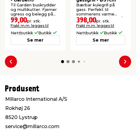
Til Garden buskrydder
Bærbar kulegrill på
og multikutter. Fjerner
gass. Perfekt til
ugress og belegg på
sommerens varme
heller og harde
grillkvelder i parken, på
99,00
398,00
pr. stk.
pr. stk.
steinoverflater.
stranden eller på
Frakt m.m. legges til
Frakt m.m. legges til
balkongen.
Nettbutikk
Butikk
Nettbutikk
Butikk
Se mer
Se mer
Forrige
Nes
Produsent
Millarco International A/S
Rokhøj 26
8520 Lystrup
service@millarco.com