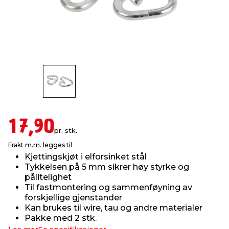
innredning
 koblinger
idslamper
kledning
& fritid
 & stillas
asser & stativer
ne, data & TV
& sko
ing
pressing og sylting
rier
antning
ner
17,90
pr. stk.
Frakt m.m. legges til
edyr & ugress
Kjettingskjøt i elforsinket stål
Tykkelsen på 5 mm sikrer høy styrke og
pålitelighet
Til fastmontering og sammenføyning av
forskjellige gjenstander
Kan brukes til wire, tau og andre materialer
Pakke med 2 stk.