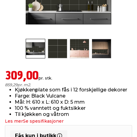
innredning
 koblinger
idslamper
kledning
& fritid
 & stillas
asser & stativer
ne, data & TV
& sko
ing
pressing og sylting
rier
antning
ner
309,00
pr. stk.
859,29
pr. m2.
Kjøkkenplate som fås i 12 forskjellige dekorer
edyr & ugress
Farge: Black Vulcane
Mål: H: 610 x L: 610 x D: 5 mm
100 % vanntett og fuktsikker
Til kjøkken og våtrom
Les mer
Se spesifikasjoner
Fås kun i butikk