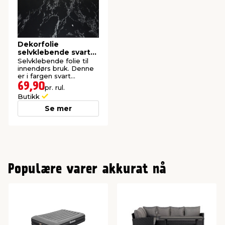
Dekorfolie
selvklebende svart
marmor - 65 x 200
Selvklebende folie til
cm
innendørs bruk. Denne
er i fargen svart
marmor.
69,90
pr. rul.
Butikk
Se mer
Populære varer akkurat nå