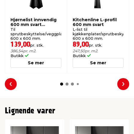
Hjørnelist innvendig
Kitchenline L-profil
600 mm svart
600 mm svart
Kitchenline
Til
L-list til
sprutbeskyttelse/veggplate
kjøkkenplater/sprutbeskyttels
600 x 600 mm.
600 x 600 mm.
139,00
89,00
pr. stk.
pr. stk.
386,54
pr. m2.
247,50
pr. m2.
Butikk
Butikk
Se mer
Se mer
Forrige
Nes
Lignende varer