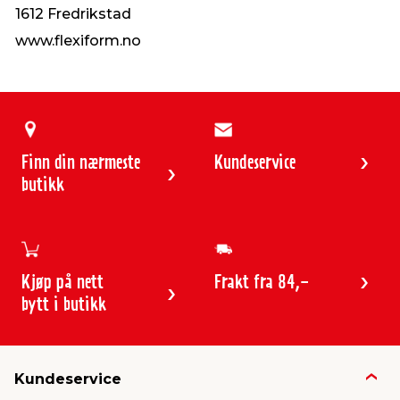
1612 Fredrikstad
www.flexiform.no
Finn din nærmeste
Kundeservice
butikk
Kjøp på nett
Frakt fra 84,-
bytt i butikk
Kundeservice