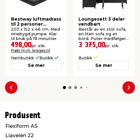
Bestway luftmadrass
Loungesett 3 deler
til 2 personer
vendbart
m/innebygd pumpe
203 x 152 x 46 cm. Med
Består av en stor sofa,
innebygd pumpe. Klar
en liten sofa og et
til bruk på få minutter.
bord. Puter medfølger.
Settet er vendbart og
498,00
3 375,00
pr. stk.
pr. stk.
kan derfor stå både
Frakt m.m. legges til
venstre- og
høyrevendt.
Nettbutikk
Butikk
Butikk
Se mer
Se mer
Forrige
Nes
Produsent
Flexiform AS
Liaveien 22