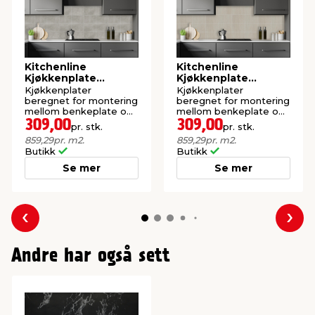
Kitchenline
Kitchenline
Kjøkkenplate
Kjøkkenplate
Concrete Kerra 610 x
Sandstone Kerra 610
Kjøkkenplater
Kjøkkenplater
610 mm
x 610 mm
beregnet for montering
beregnet for montering
mellom benkeplate og
mellom benkeplate og
overskap på kjøkken.
overskap på kjøkken.
309,00
309,00
pr. stk.
pr. stk.
Fås i 12 dekorer.
Fås i 12 dekorer.
859,29
pr. m2.
859,29
pr. m2.
Butikk
Butikk
Se mer
Se mer
Forrige
Nes
Andre har også sett