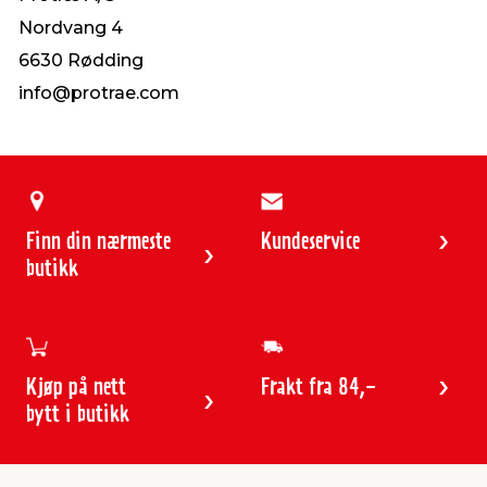
Nordvang 4
6630 Rødding
info@protrae.com
Finn din nærmeste
Kundeservice
butikk
Kjøp på nett
Frakt fra 84,-
bytt i butikk