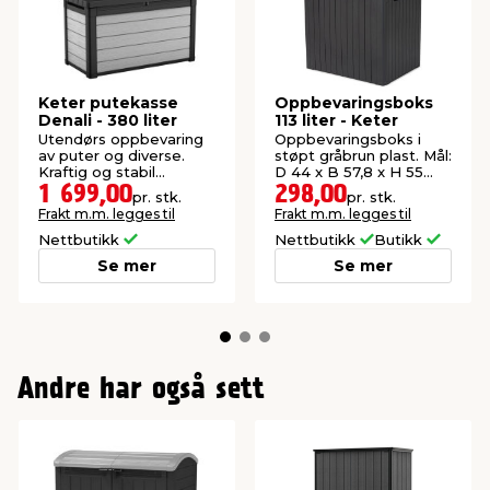
Keter putekasse
Oppbevaringsboks
Denali - 380 liter
113 liter - Keter
Utendørs oppbevaring
Oppbevaringsboks i
av puter og diverse.
støpt gråbrun plast. Mål:
Kraftig og stabil
D 44 x B 57,8 x H 55
oppbevaringsboks.
cm.
1 699,00
298,00
pr. stk.
pr. stk.
Frakt m.m. legges til
Frakt m.m. legges til
Nettbutikk
Nettbutikk
Butikk
Se mer
Se mer
Andre har også sett