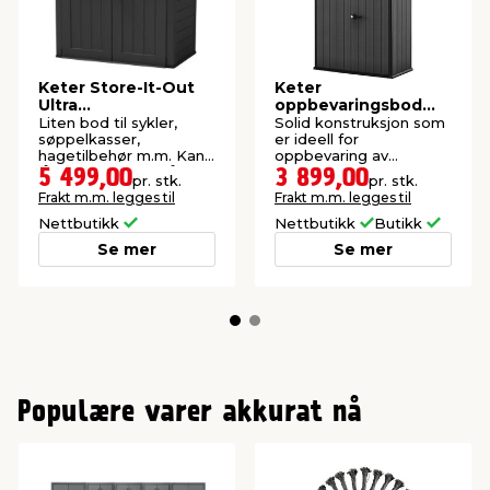
Keter Store-It-Out
Keter
Ultra
oppbevaringsbod
oppbevaringsbod
Cortina Alto
Liten bod til sykler,
Solid konstruksjon som
2000 liter
søppelkasser,
er ideell for
hagetilbehør m.m. Kan
oppbevaring av
låses med hengelås.
hageredskaper, puter
5 499,00
3 899,00
pr. stk.
pr. stk.
og annet utstyr.
Frakt m.m. legges til
Frakt m.m. legges til
Nettbutikk
Nettbutikk
Butikk
Se mer
Se mer
Populære varer akkurat nå