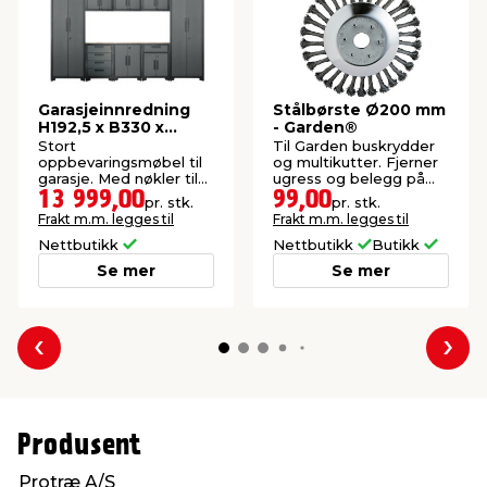
Garasjeinnredning
Stålbørste Ø200 mm
H192,5 x B330 x
- Garden®
D47,2 cm
Stort
Til Garden buskrydder
oppbevaringsmøbel til
og multikutter. Fjerner
garasje. Med nøkler til
ugress og belegg på
alle dører.
heller og harde
13 999,00
99,00
pr. stk.
pr. stk.
steinoverflater.
Frakt m.m. legges til
Frakt m.m. legges til
Nettbutikk
Nettbutikk
Butikk
Se mer
Se mer
Forrige
Nes
Produsent
Protræ A/S