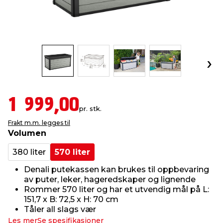
innredning
 koblinger
idslamper
kledning
& fritid
 & stillas
asser & stativer
ne, data & TV
& sko
ing
pressing og sylting
rier
1 999,00
pr. stk.
antning
ner
Frakt m.m. legges til
Volumen
edyr & ugress
380 liter
570 liter
Denali putekassen kan brukes til oppbevaring
av puter, leker, hageredskaper og lignende
Rommer 570 liter og har et utvendig mål på L:
151,7 x B: 72,5 x H: 70 cm
Tåler all slags vær
Les mer
Se spesifikasjoner