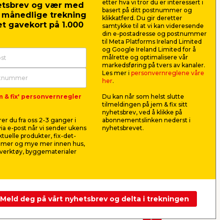
etter hva vi tror du er interessert i
etsbrev og vær med
basert på ditt postnummer og
r månedlige trekning
klikkatferd. Du gir deretter
t gavekort på 1.000
samtykke til at vi kan videresende
din e-postadresse og postnummer
til Meta Platforms Ireland Limited
og Google Ireland Limited for å
målrette og optimalisere vår
markedsføring på tvers av kanaler.
Les mer i
personvernreglene våre
her
.
m & fix' personvernregler
Du kan når som helst slutte
Dørkrok 105 mm
Leifheit
tilmeldingen på jem & fix sitt
68
elforsinket 2 stk.
270 tørkes
nyhetsbrev, ved å klikke på
Brukes som lås på døren. I
27 meter tør
er du fra oss 2-3 ganger i
abonnementslinken nederst i
ål:
elforsinket stål. Diameter 4,2
Høyde 126 
ia e-post når vi sender ukens
nyhetsbrevet.
mm.
aktuelle produkter, fix-det-
39,90
529,
ilmer og mye mer innen hus,
pr. stk.
verktøy, byggematerialer
Frakt m.m. legges til
Frakt m.m. le
Nettbutikk
Butikk
Nettbutikk
Se mer
Meld deg på vårt nyhetsbrev og delta i trekningen