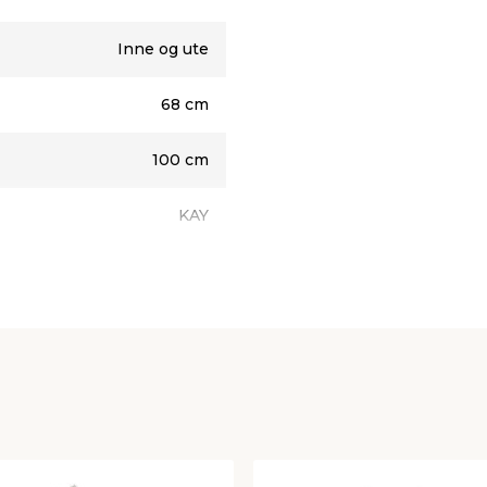
 montering på
Inne og ute
68 cm
100 cm
KAY
Veggtørkestativ