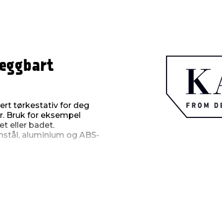
eggbart
t tørkestativ for deg
ær. Bruk for eksempel
 eller badet.
onstål, aluminium og ABS-
mål på tørkestativet er D
rkeplass på stativet.
m.
res både inne og ute,
en. Du velger selv
 skruer, 4 gummiringer for