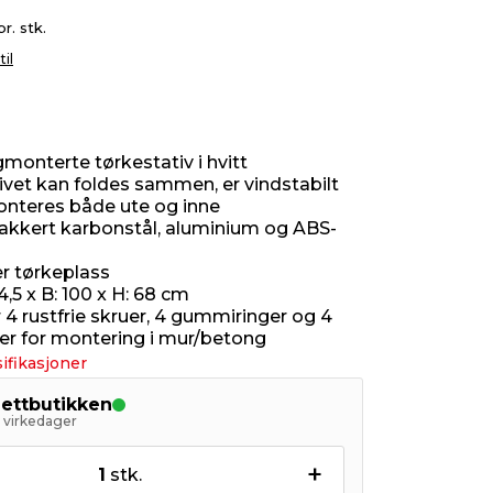
pr. stk.
til
monterte tørkestativ i hvitt
ivet kan foldes sammen, er vindstabilt
nteres både ute og inne
lakkert karbonstål, aluminium og ABS-
er tørkeplass
/4,5 x B: 100 x H: 68 cm
 4 rustfrie skruer, 4 gummiringer og 4
r for montering i mur/betong
ifikasjoner
nettbutikken
5 virkedager
+
1
stk.