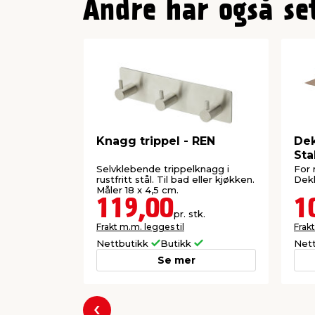
Andre har også se
Knagg trippel - REN
Dek
Sta
Selvklebende trippelknagg i
For 
rustfritt stål. Til bad eller kjøkken.
Dekk
Måler 18 x 4,5 cm.
119,00
1
pr. stk.
Frakt m.m. legges til
Frakt
Nettbutikk
Butikk
Net
Se mer