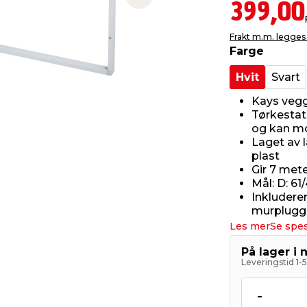
Next slide
399,00
Frakt m.m. legges 
Farge
Hvit
Svart
Kays vegg
Tørkestat
og kan mo
Laget av 
plast
Gir 7 met
Mål: D: 61
Inkluderer
murplugge
Les mer
Se spes
På lager i 
Leveringstid 1-
-