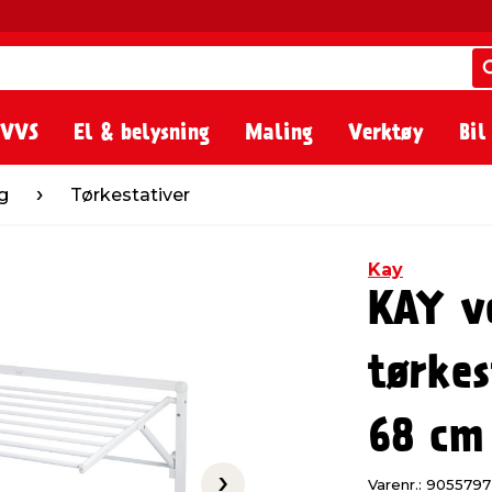
 VVS
El & belysning
Maling
Verktøy
Bil
estativer
g
Tørkestativer
Kay
KAY v
tørkes
68 cm
Varenr.: 9055797