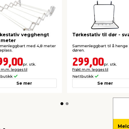
kestativ vegghengt
Tørkestativ til dør - sv
 meter
menleggbart med 4,8 meter
Sammenleggbart til å henge
eplass.
døren.
99,00
299,00
pr. stk.
pr. stk.
 m.m. legges til
Frakt m.m. legges til
tbutikk
Nettbutikk
Se mer
Se mer
Meld