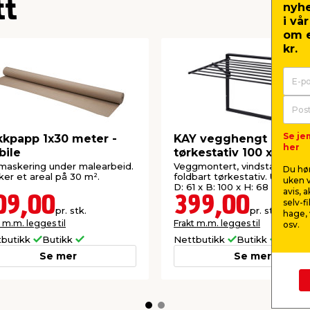
tt
nyh
i vå
om e
kr.
Se je
kpapp 1x30 meter -
KAY vegghengt
her
bile
tørkestativ 100 x 61 x 
cm - svart
maskering under malearbeid.
Veggmontert, vindstabilt og
Du hør
er et areal på 30 m².
foldbart tørkestativ. Utslått m
uken v
D: 61 x B: 100 x H: 68 cm.
avis, 
09,00
399,00
selv-f
pr. stk.
pr. stk.
hage, 
 m.m. legges til
Frakt m.m. legges til
osv.
tbutikk
Butikk
Nettbutikk
Butikk
Se mer
Se mer