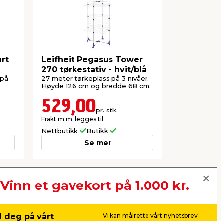
art
Leifheit Pegasus Tower
Tørkesno
270 tørkestativ - hvit/blå
meter - G
 på
27 meter tørkeplass på 3 nivåer.
Vegghengt 
Høyde 126 cm og bredde 68 cm.
uttrekkbar s
vaskerommet
529,00
129,
pr. stk.
Frakt m.m. legges til
Frakt m.m. le
Nettbutikk
Butikk
Nettbutikk
Se mer
Vinn et gavekort på 1.000 kr.
Neste
 deg på vårt
Vi kan målrette vårt nyhetsbrev