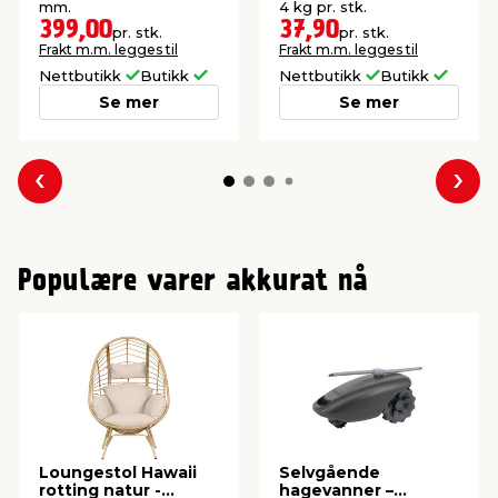
mm.
4 kg pr. stk.
399,00
37,90
pr. stk.
pr. stk.
Frakt m.m. legges til
Frakt m.m. legges til
Nettbutikk
Butikk
Nettbutikk
Butikk
Se mer
Se mer
Forrige
Nes
Populære varer akkurat nå
Loungestol Hawaii
Selvgående
rotting natur -
hagevanner –