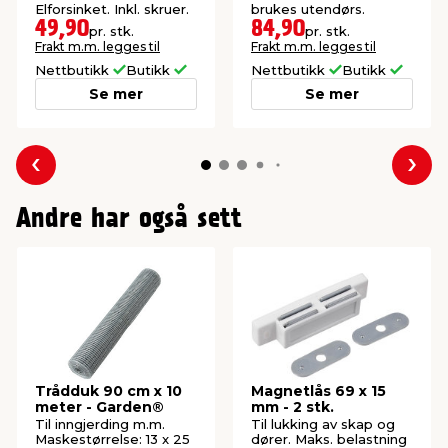
Elforsinket. Inkl. skruer.
brukes utendørs.
49,90
84,90
pr. stk.
pr. stk.
Frakt m.m. legges til
Frakt m.m. legges til
Nettbutikk
Butikk
Nettbutikk
Butikk
Se mer
Se mer
Forrige
Nes
Andre har også sett
Trådduk 90 cm x 10
Magnetlås 69 x 15
meter - Garden®
mm - 2 stk.
Til inngjerding m.m.
Til lukking av skap og
Maskestørrelse: 13 x 25
dører. Maks. belastning