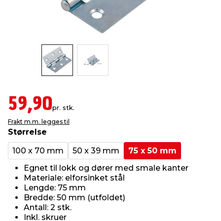
innredning
 koblinger
idslamper
kledning
& fritid
 & stillas
asser & stativer
ne, data & TV
& sko
ing
pressing og sylting
rier
59,90
pr. stk.
antning
ner
Frakt m.m. legges til
Størrelse
edyr & ugress
100 x 70 mm
50 x 39 mm
75 x 50 mm
Egnet til lokk og dører med smale kanter
Materiale: elforsinket stål
Lengde: 75 mm
Bredde: 50 mm (utfoldet)
Antall: 2 stk.
Inkl. skruer