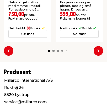
Sunlife®
Garden®
Naturfarget rotting
For jevn vanning av
med ramme i metall.
plener, bed og små
For avslapning på
hager. Drives av
terrassen, i hagen eller i
vanntrykket fra
750,00
599,00
pr. stk.
pr. stk.
vinterhagen.
hageslangen.
Frakt m.m. legges til
Frakt m.m. legges til
Nettbutikk
Butikk
Nettbutikk
Butikk
Se mer
Se mer
Forrige
Nes
Produsent
Millarco International A/S
Rokhøj 26
8520 Lystrup
service@millarco.com