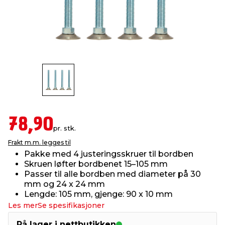
innredning
 koblinger
idslamper
kledning
& fritid
 & stillas
asser & stativer
ne, data & TV
& sko
ing
pressing og sylting
rier
antning
ner
78,90
pr. stk.
Frakt m.m. legges til
edyr & ugress
Pakke med 4 justeringsskruer til bordben
Skruen løfter bordbenet 15–105 mm
Passer til alle bordben med diameter på 30
mm og 24 x 24 mm
Lengde: 105 mm, gjenge: 90 x 10 mm
Les mer
Se spesifikasjoner
På lager i nettbutikken