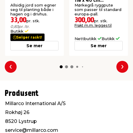
118 x 40 cm
mørkegrå - Sunlife®
Allsidig jord som egner
Mørkegrå ryggpute
seg til planting både i
som passer til standard
hagen og i drivhus.
europa-pall.
33,00
300,00
pr. stk.
pr. stk.
Frakt m.m. legges til
0,83
pr. ltr.
Butikk
Selger raskt!
Nettbutikk
Butikk
Se mer
Se mer
Forrige
Nes
Produsent
Millarco International A/S
Rokhøj 26
8520 Lystrup
service@millarco.com