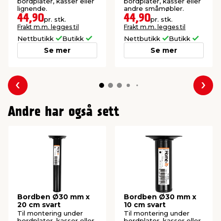
bordplater, kasser eller
bordplater, kasser eller
lignende.
andre småmøbler.
44,90
44,90
pr. stk.
pr. stk.
Frakt m.m. legges til
Frakt m.m. legges til
Nettbutikk
Butikk
Nettbutikk
Butikk
Se mer
Se mer
Forrige
Nes
Andre har også sett
Bordben Ø30 mm x
Bordben Ø30 mm x
20 cm svart
10 cm svart
Til montering under
Til montering under
bordplater, kasser eller
bordplater, kasser eller