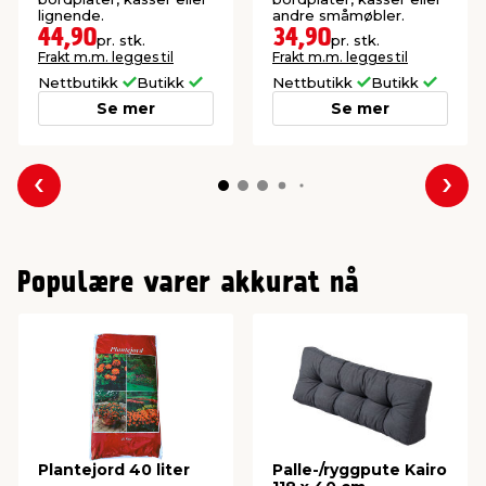
lignende.
andre småmøbler.
44,90
34,90
pr. stk.
pr. stk.
Frakt m.m. legges til
Frakt m.m. legges til
Nettbutikk
Butikk
Nettbutikk
Butikk
Se mer
Se mer
Forrige
Nes
Populære varer akkurat nå
Plantejord 40 liter
Palle-/ryggpute Kairo