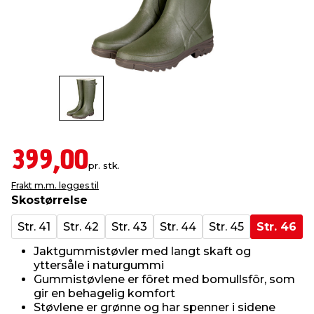
innredning
 koblinger
idslamper
kledning
& fritid
 & stillas
asser & stativer
ne, data & TV
& sko
ing
pressing og sylting
rier
399,00
antning
ner
pr. stk.
Frakt m.m. legges til
Skostørrelse
edyr & ugress
Str. 41
Str. 42
Str. 43
Str. 44
Str. 45
Str. 46
Jaktgummistøvler med langt skaft og
yttersåle i naturgummi
Gummistøvlene er fôret med bomullsfôr, som
gir en behagelig komfort
Støvlene er grønne og har spenner i sidene