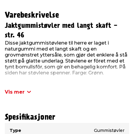
Varebeskrivelse
Jaktgummistøvler med langt skaft -
str. 46
Disse jaktgummistøvlene til herre er laget i
naturgummi med et langt skaft og en
grovmønstret yttersåle, som gjør det enklere å stå
støtt på glatte underlag. Støvlene er fôret med et
tynt bomullsfôr, som gir en behagelig komfort. På
siden har støvlene spenner. Farge: Grønn.
Disse gummistøvlene er ideelle til jakt, friluftsliv og
fritidsbruk.
Vis mer
Dette er en størrelse 46.
Spesifikasjoner
Type
Verdi
Type
Gummistøvler