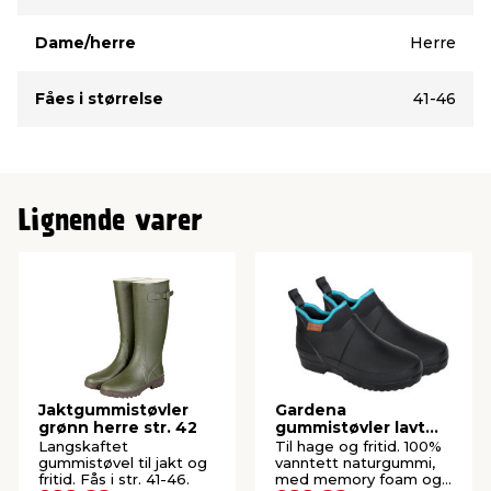
Dame/herre
Herre
Fåes i størrelse
41-46
Lignende varer
Jaktgummistøvler
Gardena
grønn herre str. 42
gummistøvler lavt
skaft - str. 43
Langskaftet
Til hage og fritid. 100%
gummistøvel til jakt og
vanntett naturgummi,
fritid. Fås i str. 41-46.
med memory foam og