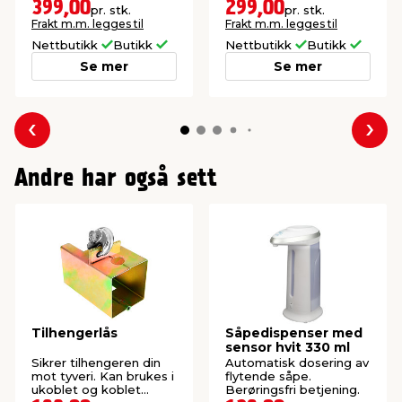
neopren.
399,00
299,00
pr. stk.
pr. stk.
Frakt m.m. legges til
Frakt m.m. legges til
Nettbutikk
Butikk
Nettbutikk
Butikk
Se mer
Se mer
Forrige
Nes
Andre har også sett
Tilhengerlås
Såpedispenser med
sensor hvit 330 ml
Sikrer tilhengeren din
Automatisk dosering av
mot tyveri. Kan brukes i
flytende såpe.
ukoblet og koblet
Berøringsfri betjening.