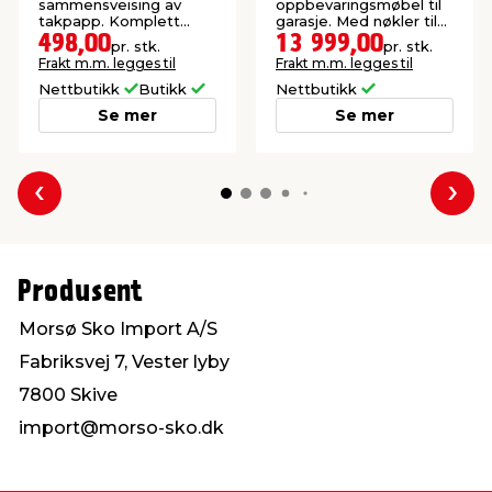
sammensveising av
oppbevaringsmøbel til
takpapp. Komplett
garasje. Med nøkler til
sett.
alle dører.
498,00
13 999,00
pr. stk.
pr. stk.
Frakt m.m. legges til
Frakt m.m. legges til
Nettbutikk
Butikk
Nettbutikk
Se mer
Se mer
Forrige
Nes
Produsent
Morsø Sko Import A/S
Fabriksvej 7, Vester lyby
7800 Skive
import@morso-sko.dk