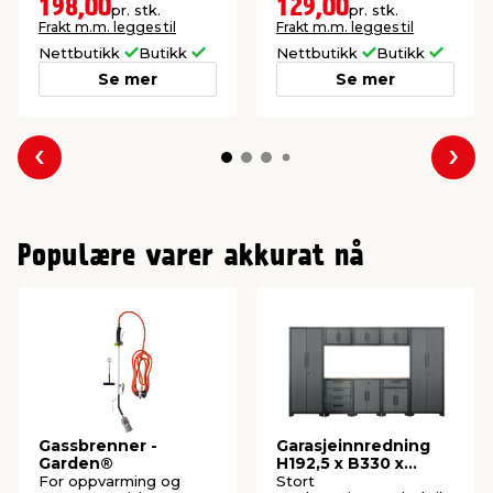
tilstand.
198,00
129,00
pr. stk.
pr. stk.
Frakt m.m. legges til
Frakt m.m. legges til
Nettbutikk
Butikk
Nettbutikk
Butikk
Se mer
Se mer
Forrige
Nes
Populære varer akkurat nå
Gassbrenner -
Garasjeinnredning
Garden®
H192,5 x B330 x
D47,2 cm
For oppvarming og
Stort