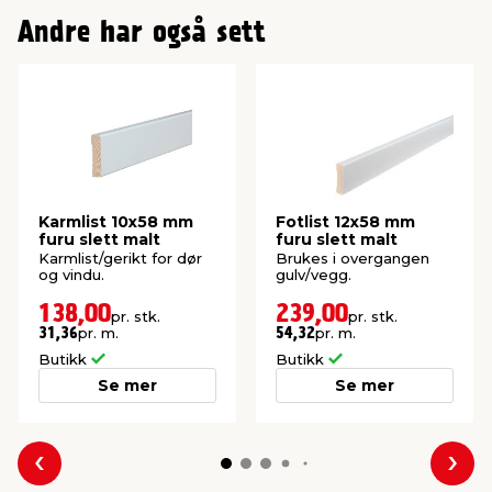
Andre har også sett
Karmlist 10x58 mm
Fotlist 12x58 mm
furu slett malt
furu slett malt
Karmlist/gerikt for dør
Brukes i overgangen
og vindu.
gulv/vegg.
138,00
239,00
pr. stk.
pr. stk.
pr. m.
pr. m.
31,36
54,32
Butikk
Butikk
Se mer
Se mer
Forrige
Nes