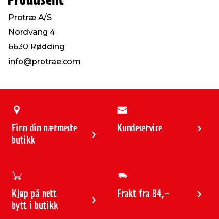
Produsent
Protræ A/S
Nordvang 4
6630 Rødding
info@protrae.com
Finn din nærmeste
Kundeservice
butikk
Kjøp på nett
Frakt fra 84,-
bytt i butikk