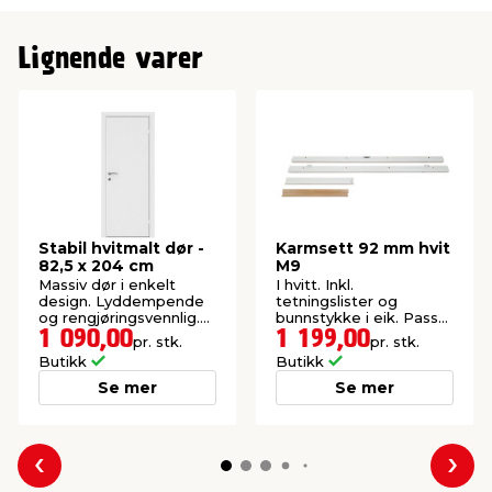
Lignende varer
Stabil hvitmalt dør -
Karmsett 92 mm hvit
82,5 x 204 cm
M9
Massiv dør i enkelt
I hvitt. Inkl.
design. Lyddempende
tetningslister og
og rengjøringsvennlig.
bunnstykke i eik. Passer
82,5 x 204 cm.
til dører med målene
1 090,00
1 199,00
pr. stk.
pr. stk.
82,6 cm x 204 cm.
Butikk
Butikk
Se mer
Se mer
Forrige
Nes