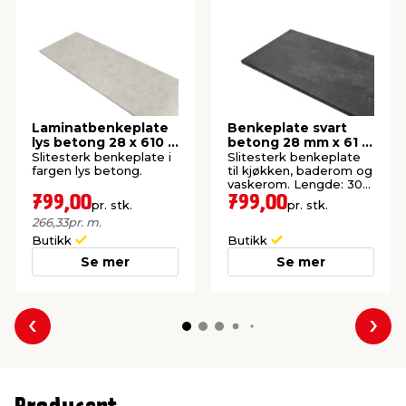
Laminatbenkeplate
Benkeplate svart
lys betong 28 x 610 x
betong 28 mm x 61 x
3000 mm
300 cm
Slitesterk benkeplate i
Slitesterk benkeplate
fargen lys betong.
til kjøkken, baderom og
vaskerom. Lengde: 300
cm.
799,00
799,00
pr. stk.
pr. stk.
266,33
pr. m.
Butikk
Butikk
Se mer
Se mer
Forrige
Nes