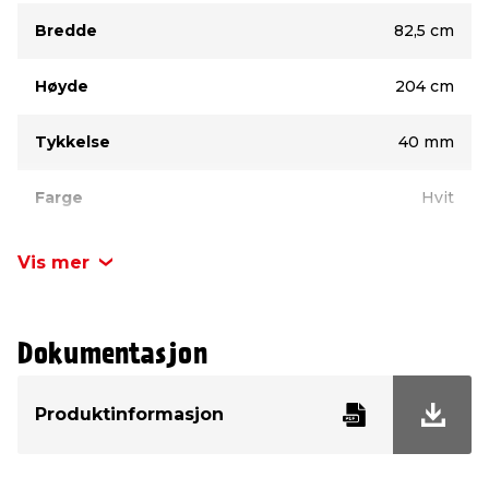
Type
Verdi
Bredde
82,5 cm
Høyde
204 cm
Tykkelse
40 mm
Farge
Hvit
Fargekode
NCS 0502-Y
Vis mer
Garanti
5 år
Dokumentasjon
Produktinformasjon