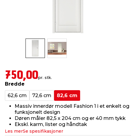
innredning
 koblinger
idslamper
kledning
& fritid
 & stillas
asser & stativer
ne, data & TV
& sko
ing
pressing og sylting
rier
antning
ner
750,00
pr. stk.
Bredde
edyr & ugress
62,6 cm
72,6 cm
82,6 cm
Massiv innerdør modell Fashion 1 i et enkelt og
funksjonelt design
Døren måler 82,5 x 204 cm og er 40 mm tykk
Ekskl. karm, lister og håndtak
Les mer
Se spesifikasjoner