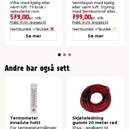
Vifte med kjølig eller
Ventilasjon med kjølig
varm luft. Til bruk i
eller varm luft. Styring
velisolerte rom.
med fjernkontroll eller
app.
579,00
799,00
pr. stk.
pr. stk.
Frakt m.m. legges til
Frakt m.m. legges til
Nettbutikk
Butikk
Nettbutikk
Butikk
Se mer
Se mer
Andre har også sett
Termometer
Skjøteledning
inne/ute hvitt
gummi 20 meter rød
For temperaturmålinger
IP44 - godkjent til