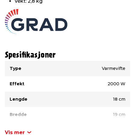
Vekt: 2,8 kg
Spesifikasjoner
Type
Verdi
Type
Varmevifte
Effekt
2000 W
Lengde
18 cm
Bredde
19 cm
Høyde
28 cm
Vis mer