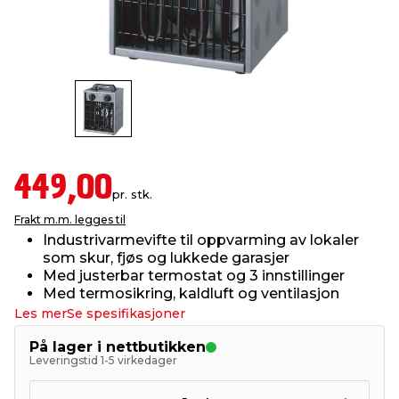
innredning
 koblinger
idslamper
kledning
& fritid
 & stillas
asser & stativer
ne, data & TV
& sko
ing
pressing og sylting
rier
449,00
pr. stk.
antning
ner
Frakt m.m. legges til
Industrivarmevifte til oppvarming av lokaler
som skur, fjøs og lukkede garasjer
edyr & ugress
Med justerbar termostat og 3 innstillinger
Med termosikring, kaldluft og ventilasjon
Les mer
Se spesifikasjoner
På lager i nettbutikken
Leveringstid 1-5 virkedager