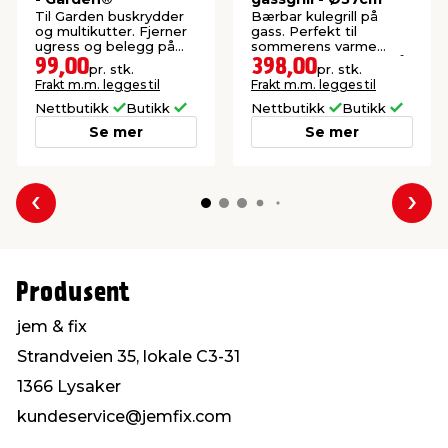
Til Garden buskrydder
Bærbar kulegrill på
og multikutter. Fjerner
gass. Perfekt til
ugress og belegg på
sommerens varme
heller og harde
grillkvelder i parken, på
99,00
398,00
pr. stk.
pr. stk.
steinoverflater.
stranden eller på
Frakt m.m. legges til
Frakt m.m. legges til
balkongen.
Nettbutikk
Butikk
Nettbutikk
Butikk
Se mer
Se mer
Forrige
Nes
Produsent
jem & fix
Strandveien 35, lokale C3-31
1366 Lysaker
kundeservice@jemfix.com