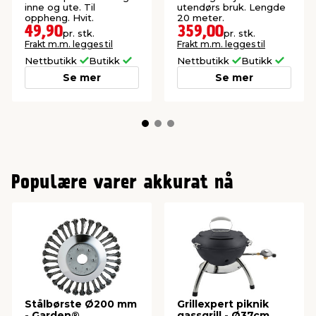
inne og ute. Til
utendørs bruk. Lengde
oppheng. Hvit.
20 meter.
49,90
359,00
pr. stk.
pr. stk.
Frakt m.m. legges til
Frakt m.m. legges til
Nettbutikk
Butikk
Nettbutikk
Butikk
Se mer
Se mer
Populære varer akkurat nå
Stålbørste Ø200 mm
Grillexpert piknik
- Garden®
gassgrill - Ø37cm