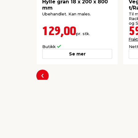
Hylle gran 18 x 200 x 800
Ve
mm
t/R
Ubehandlet. Kan males.
Til 
Rack
og S
129,00
5
pr. stk.
Frakt
Butikk
Net
Se mer
Forrige
Populære varer a