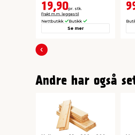
19,90
9
pr. stk.
Frakt m.m. legges til
Nettbutikk
Butikk
But
Se mer
Forrige
Andre har også se