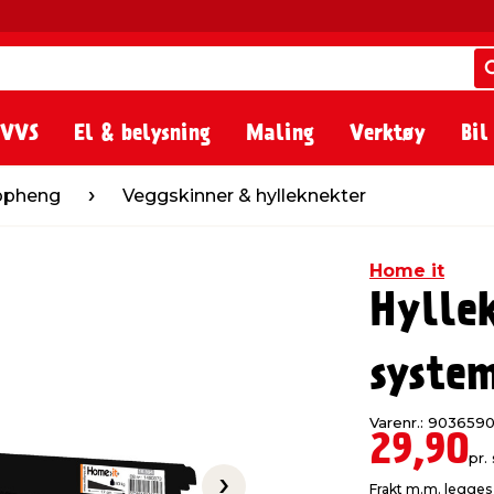
 VVS
El & belysning
Maling
Verktøy
Bil
Veggskinner & hylleknekter
oppheng
Veggskinner & hylleknekter
Home it
Hylle
syste
Varenr.: 903659
29,90
pr. 
Frakt m.m. legges 