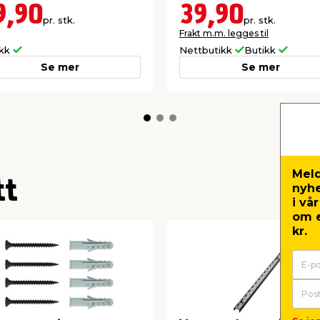
9,90
39,90
pr. stk.
pr. stk.
Frakt m.m. legges til
ikk
Nettbutikk
Butikk
Se mer
Se mer
Meld
tt
nyh
i vå
om e
kr.