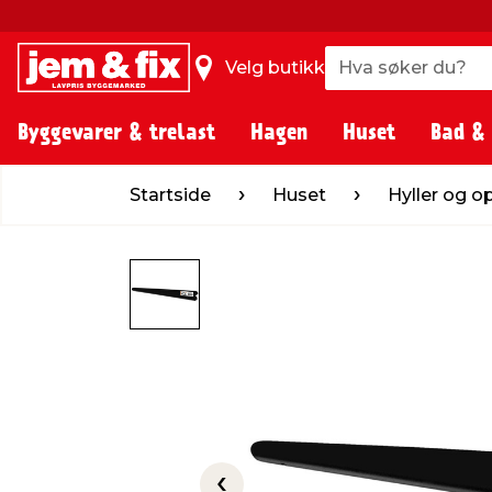
Hva søker du?
Hva søker du?
Velg butikk
Byggevarer & trelast
Hagen
Huset
Bad &
Startside
Huset
Hyller og oppheng
Startside
Huset
Hyller og 