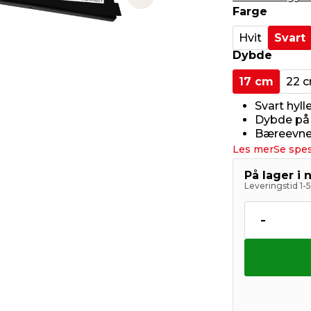
Next slide
Farge
Hvit
Svart
Dybde
17 cm
22 
Svart hyl
Dybde på
Bæreevne
Les mer
Se spes
På lager i 
Leveringstid 1-
-