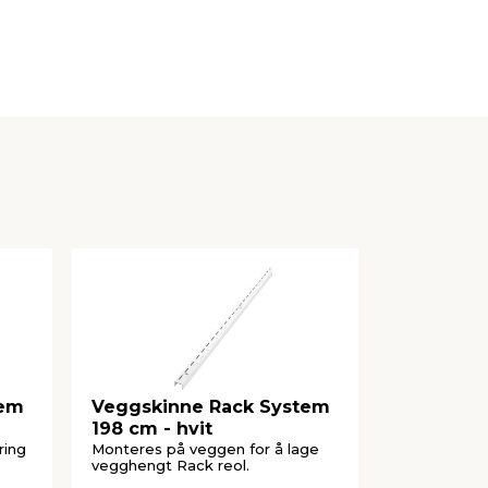
tem
Veggskinne Rack System
Hylleknek
198 cm - hvit
37 cm sva
ring
Monteres på veggen for å lage
Til Rack-sy
vegghengt Rack reol.
av hyller. D