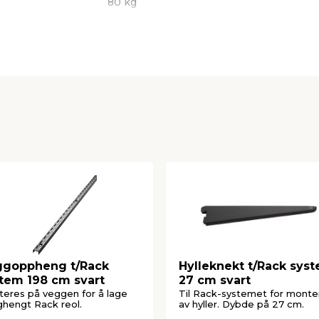
80 kg
170 mm
ggoppheng t/Rack
Hylleknekt t/Rack sys
tem 198 cm svart
27 cm svart
eres på veggen for å lage
Til Rack-systemet for monte
hengt Rack reol.
av hyller. Dybde på 27 cm.