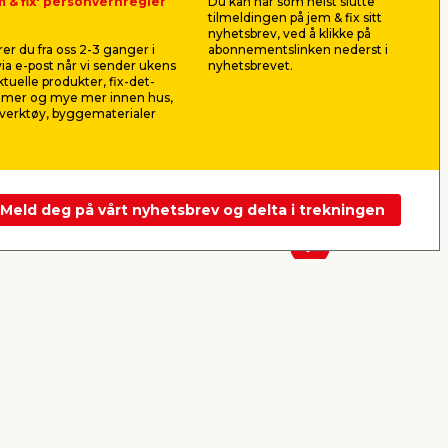
m & fix' personvernregler
Du kan når som helst slutte
Hylleknekt t/Rack system
Hylleknek
tilmeldingen på jem & fix sitt
27 cm svart
37 cm sva
nyhetsbrev, ved å klikke på
ge
Til Rack-systemet for montering
Til Rack-sy
er du fra oss 2-3 ganger i
abonnementslinken nederst i
av hyller. Dybde på 27 cm.
av hyller. D
ia e-post når vi sender ukens
nyhetsbrevet.
aktuelle produkter, fix-det-
39,90
59,9
ilmer og mye mer innen hus,
pr. stk.
verktøy, byggematerialer
Frakt m.m. legges til
Frakt m.m. le
Nettbutikk
Butikk
Nettbutikk
Se mer
Meld deg på vårt nyhetsbrev og delta i trekningen
Neste