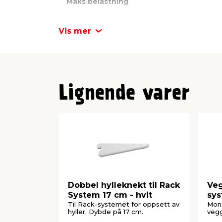
Maks belastning
Dybde
Vis mer
Lignende varer
Dobbel hylleknekt til Rack
Ve
System 17 cm - hvit
sys
Til Rack-systemet for oppsett av
Mont
hyller. Dybde på 17 cm.
vegg