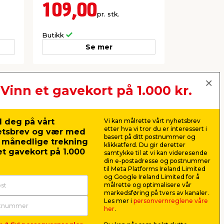
109,00
59,9
pr. stk.
Frakt m.m. le
Butikk
Nettbutikk
Se mer
Vinn et gavekort på 1.000 kr.
Neste
 deg på vårt
Vi kan målrette vårt nyhetsbrev
etter hva vi tror du er interessert i
etsbrev og vær med
basert på ditt postnummer og
r månedlige trekning
klikkatferd. Du gir deretter
t gavekort på 1.000
samtykke til at vi kan videresende
din e-postadresse og postnummer
til Meta Platforms Ireland Limited
og Google Ireland Limited for å
målrette og optimalisere vår
markedsføring på tvers av kanaler.
Les mer i
personvernreglene våre
her
.