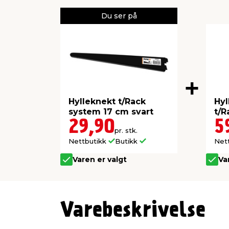
Du ser på
Hylleknekt t/Rack
Hyl
system 17 cm svart
t/R
29,90
5
pr. stk.
Nettbutikk
Butikk
Net
Varen er valgt
Va
Varebeskrivelse