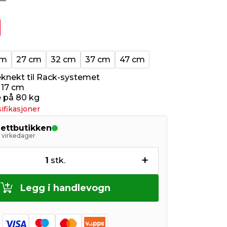
cm
27 cm
32 cm
37 cm
47 cm
leknekt til Rack-systemet
 17 cm
 på 80 kg
ifikasjoner
nettbutikken
5 virkedager
+
1
stk.
Legg i handlevogn