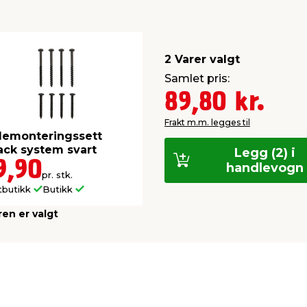
2 Varer valgt
Samlet pris:
89,80 kr.
Frakt m.m. legges til
lemonteringssett
ack system svart
Legg (2) i
9,90
handlevogn
pr. stk.
tbutikk
Butikk
ren er valgt