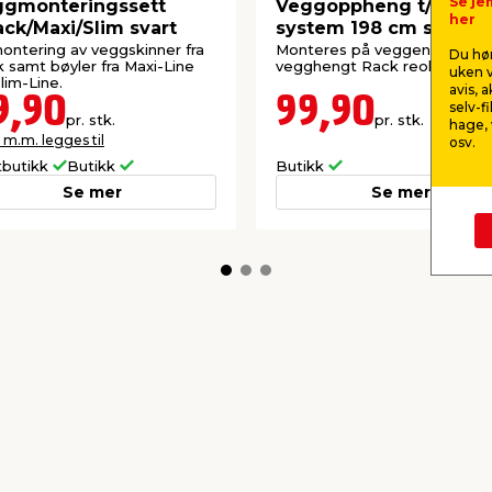
Se je
ggmonteringssett
Veggoppheng t/Rack
her
ack/Maxi/Slim svart
system 198 cm svart
montering av veggskinner fra
Monteres på veggen for å la
Du hør
 samt bøyler fra Maxi-Line
vegghengt Rack reol.
uken v
lim-Line.
avis, 
9,90
99,90
selv-f
pr. stk.
pr. stk.
hage, 
 m.m. legges til
osv.
tbutikk
Butikk
Butikk
Se mer
Se mer
kkurat nå