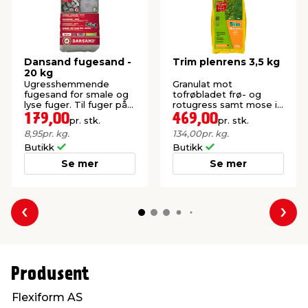
Dansand fugesand -
Trim plenrens 3,5 kg
20 kg
Ugresshemmende
Granulat mot
fugesand for smale og
tofrøbladet frø- og
lyse fuger. Til fuger på
rotugress samt mose i
1-5 mm.
plen.
179,00
469,00
pr. stk.
pr. stk.
8,95
pr. kg.
134,00
pr. kg.
Butikk
Butikk
Se mer
Se mer
Forrige
Nes
Produsent
Flexiform AS