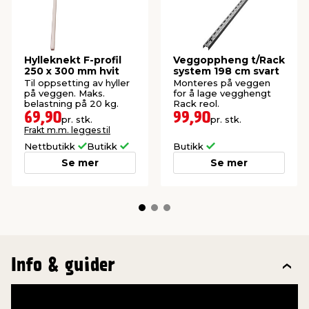
Hylleknekt F-profil
Veggoppheng t/Rack
250 x 300 mm hvit
system 198 cm svart
Til oppsetting av hyller
Monteres på veggen
på veggen. Maks.
for å lage vegghengt
belastning på 20 kg.
Rack reol.
69,90
99,90
pr. stk.
pr. stk.
Frakt m.m. legges til
Nettbutikk
Butikk
Butikk
Se mer
Se mer
Info & guider