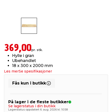
innredning
 koblinger
idslamper
kledning
& fritid
 & stillas
asser & stativer
ne, data & TV
& sko
ing
pressing og sylting
rier
369,00
pr. stk.
Hylle i gran
antning
ner
Ubehandlet
18 x 300 x 2000 mm
Les mer
Se spesifikasjoner
edyr & ugress
Fås kun i butikk
På lager i de fleste butikker
Se lagerstatus i din butikk
Lagerstatus oppdatert 6. aug. 2026 kl. 10:58