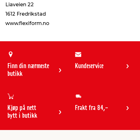
Liaveien 22
1612 Fredrikstad
www.flexiform.no
Finn din nærmeste
Kundeservice
butikk
Kjøp på nett
Frakt fra 84,-
bytt i butikk