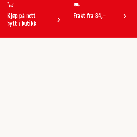
Kjøp på nett
Frakt fra 84,-
bytt i butikk
Kundeservice
Butikker & åpningstider
Kundeavisen
Kontakt
Gavekort
Frakt & levering
Reklamasjon