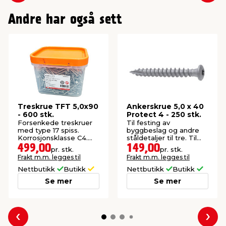
Andre har også sett
Treskrue TFT 5,0x90
Ankerskrue 5,0 x 40
- 600 stk.
Protect 4 - 250 stk.
Forsenkede treskruer
Til festing av
med type 17 spiss.
byggbeslag og andre
Korrosjonsklasse C4.
ståldetaljer til tre. Til
Beregnet for tre og
utendørs bruk.
499,00
149,00
pr. stk.
pr. stk.
plastmaterialer.
Frakt m.m. legges til
Frakt m.m. legges til
Nettbutikk
Butikk
Nettbutikk
Butikk
Se mer
Se mer
Forrige
Nes