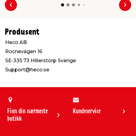
Forrige
Nes
Produsent
Heco AB
Rocnevägen 16
SE-335 73 Hillerstorp Sverige
Support@heco.se
Finn din nærmeste
Kundeservice
butikk