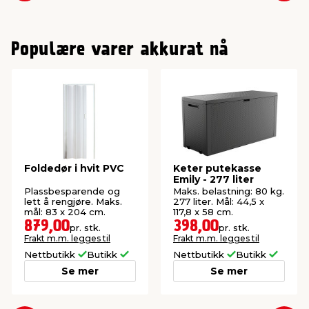
Populære varer akkurat nå
Foldedør i hvit PVC
Keter putekasse
Emily - 277 liter
Plassbesparende og
Maks. belastning: 80 kg.
lett å rengjøre. Maks.
277 liter. Mål: 44,5 x
mål: 83 x 204 cm.
117,8 x 58 cm.
879,00
398,00
pr. stk.
pr. stk.
Frakt m.m. legges til
Frakt m.m. legges til
Nettbutikk
Butikk
Nettbutikk
Butikk
Se mer
Se mer