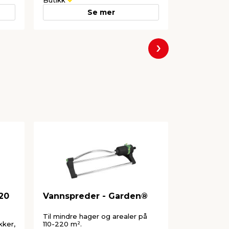
Butikk
Nettbutikk
Se mer
Neste
 20
Vannspreder - Garden®
Trykkspr
1 liter - 
Til mindre hager og arealer på
For å sprøyt
kker,
110-220 m².
ugressmidde