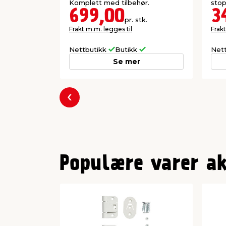
Komplett med tilbehør.
stop
699,00
3
pr. stk.
Frakt m.m. legges til
Frakt
Nettbutikk
Butikk
Net
Se mer
Forrige
Populære varer a