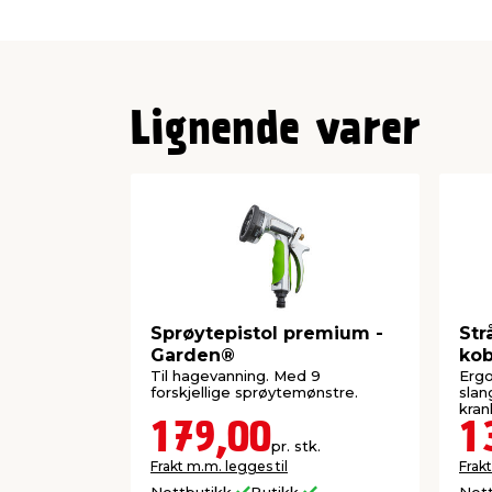
Lignende varer
Sprøytepistol premium -
Str
Garden®
kob
Til hagevanning. Med 9
Ergo
forskjellige sprøytemønstre.
slan
kran
179,00
1
pr. stk.
Frakt m.m. legges til
Frakt