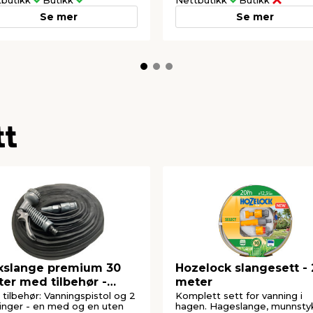
tbutikk
Butikk
Nettbutikk
Butikk
Se mer
Se mer
tt
xslange premium 30
Hozelock slangesett -
er med tilbehør -
meter
rden®
tilbehør: Vanningspistol og 2
Komplett sett for vanning i
inger - en med og en uten
hagen. Hageslange, munnsty