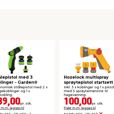
ålepistol med 3
Hozelock multispray
linger - Garden®
sprøytepistol startsett
nomisk strålepistol med 2 x
Inkl. 3 x koblinger og 1 x pisto
gekoblinger og 1 x
med 5 sprøytemønstre til
kobling.
hagevanning.
39,00
100,00
pr. stk.
pr. stk.
 m.m. legges til
Frakt m.m. legges til