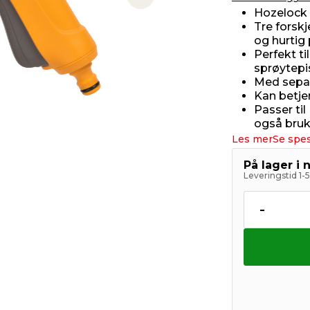
Next slide
Hozelock 
Tre forskj
og hurtig 
Perfekt t
sprøytepi
Med separ
Kan betj
Passer ti
også bru
Les mer
Se spes
På lager i 
Leveringstid 1-
-