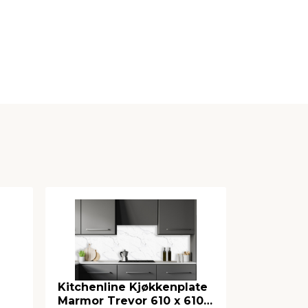
Kitchenline Kjøkkenplate
Kitchenli
Marmor Trevor 610 x 610
Marmor Bl