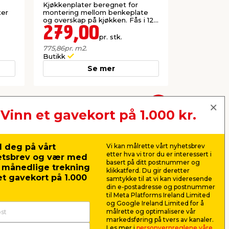
mm
mm
Kjøkkenplater beregnet for
Kjøkkenplat
ter
montering mellom benkeplate
montering 
og overskap på kjøkken. Fås i 12
og overskap 
dekorer.
dekorer.
279,00
299,
pr. stk.
775,86
pr. m2.
831,48
pr. m2
Butikk
Butikk
Se mer
Neste
Vinn et gavekort på 1.000 kr.
 deg på vårt
Vi kan målrette vårt nyhetsbrev
etter hva vi tror du er interessert i
etsbrev og vær med
basert på ditt postnummer og
r månedlige trekning
klikkatferd. Du gir deretter
t gavekort på 1.000
samtykke til at vi kan videresende
din e-postadresse og postnummer
til Meta Platforms Ireland Limited
og Google Ireland Limited for å
målrette og optimalisere vår
markedsføring på tvers av kanaler.
Les mer i
personvernreglene våre