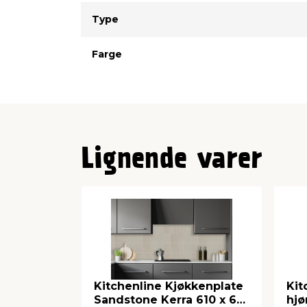
Type
Verdi
Type
Farge
Lignende varer
Kitchenline Kjøkkenplate
Kit
Sandstone Kerra 610 x 610
hjø