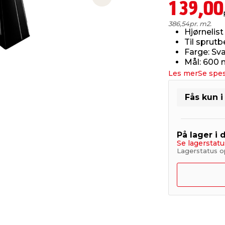
Next slide
139,00
386,54
pr. m2.
Hjørnelist
Til sprut
Farge: Sva
Mål: 600
Les mer
Se spes
Fås kun i
På lager i 
Se lagerstatu
Lagerstatus op