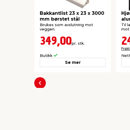
Bakkantlist 23 x 23 x 3000
Hjø
mm børstet stål
al
Brukes som avslutning mot
Til 
veggen.
mot 
349,00
2
pr. stk.
Frakt
Butikk
Net
Se mer
Forrige
Populære varer a