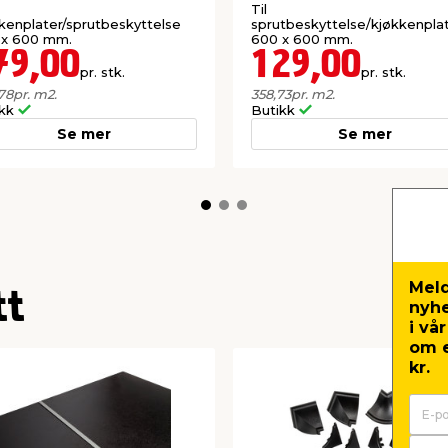
Til
kenplater/sprutbeskyttelse
sprutbeskyttelse/kjøkkenpla
 x 600 mm.
600 x 600 mm.
79,00
129,00
pr. stk.
pr. stk.
78
pr. m2.
358,73
pr. m2.
ikk
Butikk
Se mer
Se mer
Meld
tt
nyh
i vå
om e
kr.