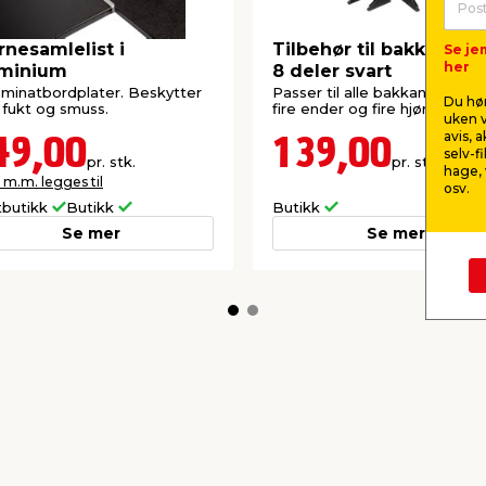
rnesamlelist i
Tilbehør til bakkantlist
Se je
her
uminium
8 deler svart
laminatbordplater. Beskytter
Passer til alle bakkantlister. In
Du hør
fukt og smuss.
fire ender og fire hjørner.
uken v
avis, 
49,00
139,00
selv-f
pr. stk.
pr. stk.
hage, 
 m.m. legges til
osv.
tbutikk
Butikk
Butikk
Se mer
Se mer
kkurat nå