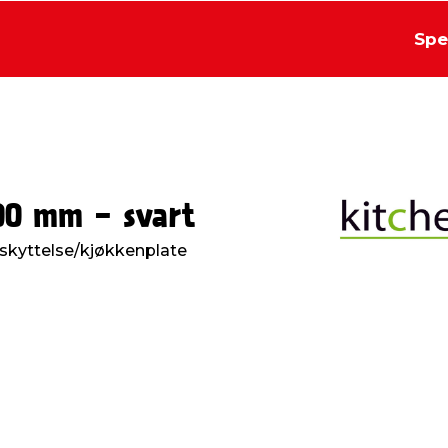
Spe
600 mm - svart
eskyttelse/kjøkkenplate