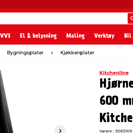
 VVS
El & belysning
Maling
Verktøy
Bil
later
Kjøkkenplater
Bygningsplater
Kjøkkenplater
Kitchenline
Hjørne
600 m
Kitche
Varenr.: 9065109