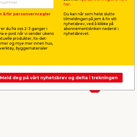
her
.
er
Kantlist 2 meter
Bakkantli
m & fix' personvernregler
Du kan når som helst slutte
tilmeldingen på jem & fix sitt
mm alum
nyhetsbrev, ved å klikke på
kl.
Kantlist til fuktsperrematte.
Brukes som 
er du fra oss 2-3 ganger i
abonnementslinken nederst i
Lengde 2 meter.
montering a
ia e-post når vi sender ukens
nyhetsbrevet.
trebenkepla
aktuelle produkter, fix-det-
44,90
349,
ilmer og mye mer innen hus,
pr. stk.
verktøy, byggematerialer
116,33
pr. m.
Butikk
Butikk
Se mer
Meld deg på vårt nyhetsbrev og delta i trekningen
Neste