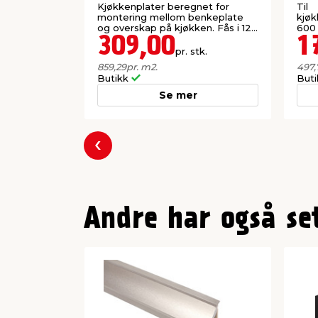
mm
Kjøkkenplater beregnet for
Til
montering mellom benkeplate
kjøk
og overskap på kjøkken. Fås i 12
600
dekorer.
309,00
1
pr. stk.
859,29
pr. m2.
497,
Butikk
But
Se mer
Forrige
Andre har også se