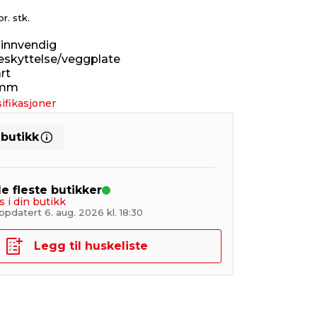
pr. stk.
 innvendig
beskyttelse/veggplate
rt
 mm
ifikasjoner
 butikk
de fleste butikker
s i din butikk
pdatert 6. aug. 2026 kl. 18:30
Legg til huskeliste