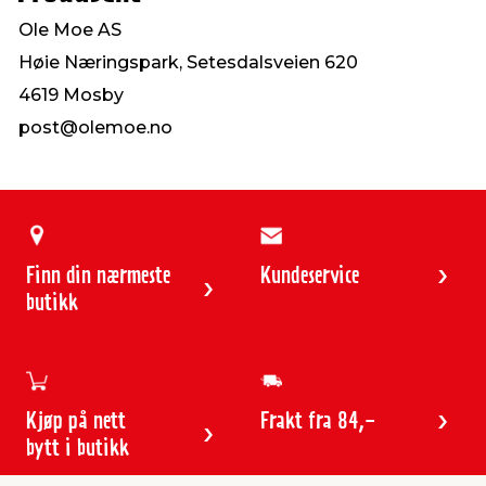
Ole Moe AS
Høie Næringspark, Setesdalsveien 620
4619 Mosby
post@olemoe.no
Finn din nærmeste
Kundeservice
butikk
Kjøp på nett
Frakt fra 84,-
bytt i butikk