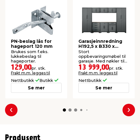
PN-beslag lås for
Garasjeinnredning
hageport 120 mm
H192,5 x B330 x
D47,2 cm
Brukes som f.eks.
Stort
lukkebeslag til
oppbevaringsmøbel til
hageporter.
garasje. Med nøkler til
alle dører.
129,00
13 999,00
pr. stk.
pr. stk.
Frakt m.m. legges til
Frakt m.m. legges til
Nettbutikk
Butikk
Nettbutikk
Se mer
Se mer
Forrige
Nes
Produsent