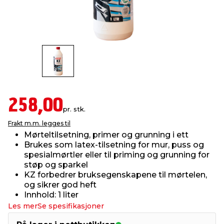
innredning
 koblinger
idslamper
kledning
& fritid
 & stillas
asser & stativer
ne, data & TV
& sko
ing
pressing og sylting
rier
258,00
pr. stk.
antning
ner
Frakt m.m. legges til
Mørteltilsetning, primer og grunning i ett
Brukes som latex-tilsetning for mur, puss og
edyr & ugress
spesialmørtler eller til priming og grunning for
støp og sparkel
KZ forbedrer bruksegenskapene til mørtelen,
og sikrer god heft
Innhold: 1 liter
Les mer
Se spesifikasjoner