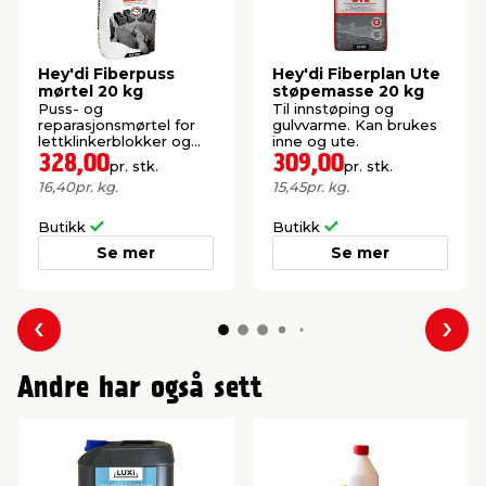
Hey'di Fiberpuss
Hey'di Fiberplan Ute
mørtel 20 kg
støpemasse 20 kg
Puss- og
Til innstøping og
reparasjonsmørtel for
gulvvarme. Kan brukes
lettklinkerblokker og
inne og ute.
sementbasert underlag.
328,00
309,00
pr. stk.
pr. stk.
16,40
pr. kg.
15,45
pr. kg.
Butikk
Butikk
Se mer
Se mer
Forrige
Nes
Andre har også sett