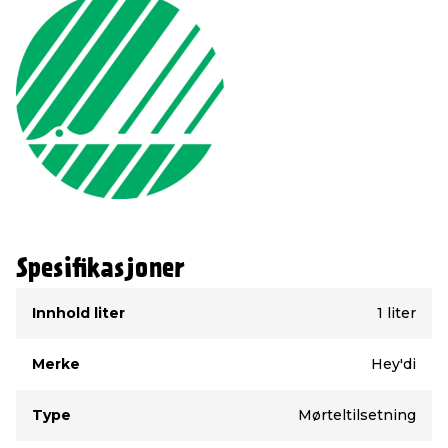
Spesifikasjoner
Type
Verdi
Innhold liter
1 liter
Merke
Hey'di
Type
Mørteltilsetning