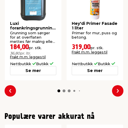
Luxi
Hey'di Primer Fasade
forankringsgrunning
1 liter
- 5 liter
Grunning som sørger
Primer for mur, puss og
for at overflaten
betong.
mettes før maling eller
oppsetting av filt, vev
184,00
319,00
pr. stk.
pr. stk.
eller tapet.
Frakt m.m. legges til
36,80
pr. ltr.
Frakt m.m. legges til
Nettbutikk
Butikk
Nettbutikk
Butikk
Se mer
Se mer
Forrige
Nes
Populære varer akkurat nå