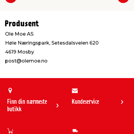
Forrige
Nes
Produsent
Ole Moe AS
Høie Næringspark, Setesdalsveien 620
4619 Mosby
post@olemoe.no
Finn din nærmeste
Kundeservice
butikk