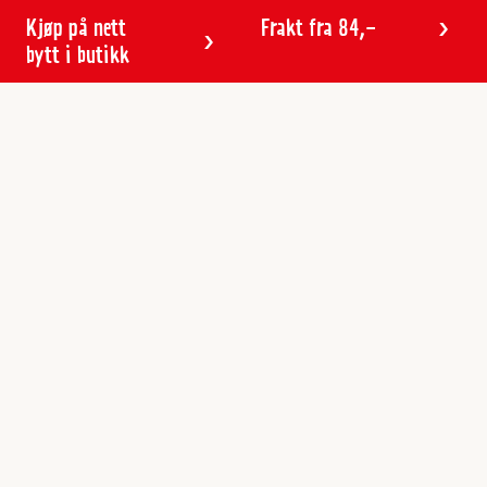
Kjøp på nett
Frakt fra 84,-
bytt i butikk
Kundeservice
Butikker & åpningstider
Kundeavisen
Kontakt
Gavekort
Frakt & levering
Reklamasjon
Varemerker