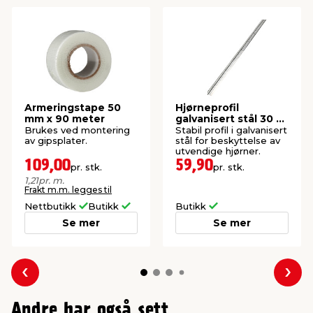
Armeringstape 50
Hjørneprofil
mm x 90 meter
galvanisert stål 30 x
30 mm
Brukes ved montering
Stabil profil i galvanisert
av gipsplater.
stål for beskyttelse av
utvendige hjørner.
109,00
59,90
pr. stk.
pr. stk.
1,21
pr. m.
Frakt m.m. legges til
Nettbutikk
Butikk
Butikk
Se mer
Se mer
Forrige
Nes
Andre har også sett