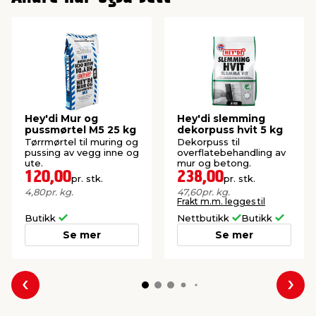
Hey'di Mur og
Hey'di slemming
pussmørtel M5 25 kg
dekorpuss hvit 5 kg
Tørrmørtel til muring og
Dekorpuss til
pussing av vegg inne og
overflatebehandling av
ute.
mur og betong.
120,00
238,00
pr. stk.
pr. stk.
4,80
pr. kg.
47,60
pr. kg.
Frakt m.m. legges til
Butikk
Nettbutikk
Butikk
Se mer
Se mer
Forrige
Nes