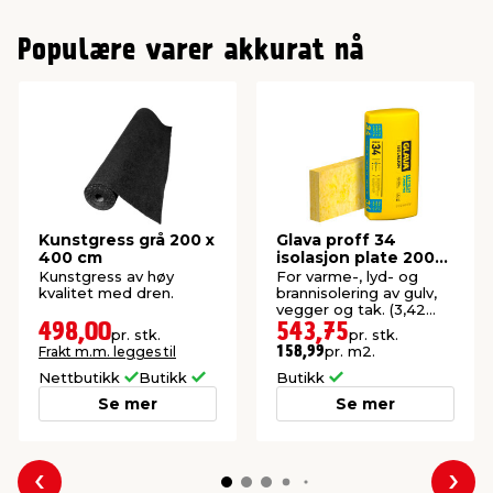
Populære varer akkurat nå
Kunstgress grå 200 x
Glava proff 34
400 cm
isolasjon plate 200
mm
Kunstgress av høy
For varme-, lyd- og
kvalitet med dren.
brannisolering av gulv,
vegger og tak. (3,42
m²).
498,00
543,75
pr. stk.
pr. stk.
pr. m2.
Frakt m.m. legges til
158,99
Nettbutikk
Butikk
Butikk
Se mer
Se mer