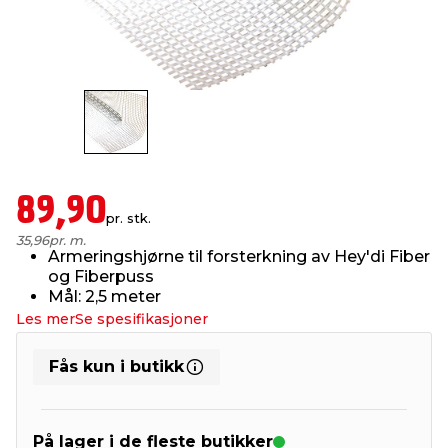
innredning
 koblinger
idslamper
kledning
& fritid
 & stillas
asser & stativer
ne, data & TV
& sko
ing
pressing og sylting
rier
89,90
pr. stk.
antning
ner
35,96
pr. m.
Armeringshjørne til forsterkning av Hey'di Fiber
og Fiberpuss
Mål: 2,5 meter
edyr & ugress
Les mer
Se spesifikasjoner
Fås kun i butikk
På lager i de fleste butikker