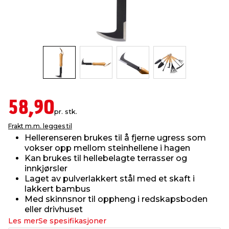
innredning
 koblinger
idslamper
kledning
& fritid
 & stillas
asser & stativer
ne, data & TV
& sko
ing
pressing og sylting
rier
58,90
pr. stk.
antning
ner
Frakt m.m. legges til
Hellerenseren brukes til å fjerne ugress som
vokser opp mellom steinhellene i hagen
edyr & ugress
Kan brukes til hellebelagte terrasser og
innkjørsler
Laget av pulverlakkert stål med et skaft i
lakkert bambus
Med skinnsnor til oppheng i redskapsboden
eller drivhuset
Les mer
Se spesifikasjoner