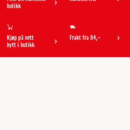
butikk
Kjøp på nett
Frakt fra 84,-
bytt i butikk
Kundeservice
Butikker & åpningstider
Kundeavisen
Kontakt
Gavekort
Frakt & levering