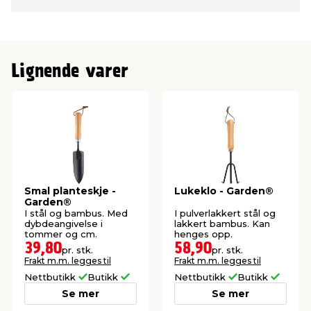
Lignende varer
Smal planteskje -
Lukeklo - Garden®
Garden®
I stål og bambus. Med
I pulverlakkert stål og
dybdeangivelse i
lakkert bambus. Kan
tommer og cm.
henges opp.
39,80
58,90
pr. stk.
pr. stk.
Frakt m.m. legges til
Frakt m.m. legges til
Nettbutikk
Butikk
Nettbutikk
Butikk
Se mer
Se mer