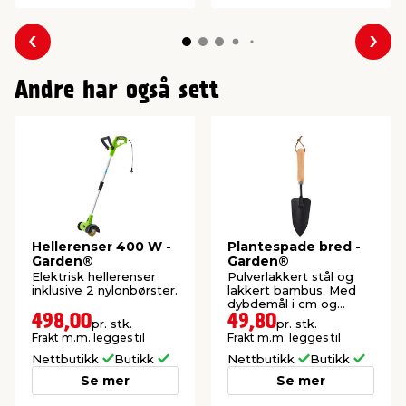
Forrige
Nes
Andre har også sett
Hellerenser 400 W -
Plantespade bred -
Garden®
Garden®
Elektrisk hellerenser
Pulverlakkert stål og
inklusive 2 nylonbørster.
lakkert bambus. Med
dybdemål i cm og
tommer.
498,00
49,80
pr. stk.
pr. stk.
Frakt m.m. legges til
Frakt m.m. legges til
Nettbutikk
Butikk
Nettbutikk
Butikk
Se mer
Se mer