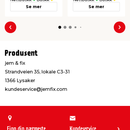
Se mer
Se mer
Forrige
Nes
Produsent
jem & fix
Strandveien 35, lokale C3-31
1366 Lysaker
kundeservice@jemfix.com
Finn din nærmeste
Kundeservice