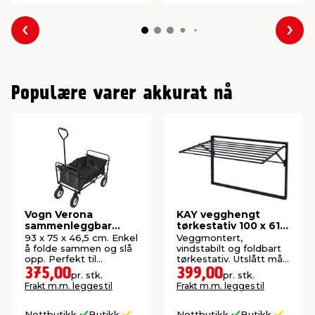
Forrige
Nes
Populære varer akkurat nå
Vogn Verona
KAY vegghengt
sammenleggbar
tørkestativ 100 x 61 x
svart - Sunlife®
68 cm - svart
93 x 75 x 46,5 cm. Enkel
Veggmontert,
å folde sammen og slå
vindstabilt og foldbart
opp. Perfekt til
tørkestativ. Utslått mål:
utflukter og aktiviteter.
D: 61 x B: 100 x H: 68
375,00
399,00
pr. stk.
pr. stk.
Maks belastning: 70 kg.
cm.
Frakt m.m. legges til
Frakt m.m. legges til
Nettbutikk
Butikk
Nettbutikk
Butikk