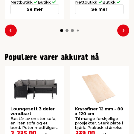
Nettbutikk
Butikk
Nettbutikk
Butikk
Se mer
Se mer
Forrige
Nes
Populære varer akkurat nå
Loungesett 3 deler
Kryssfiner 12 mm - 80
vendbart
x 120 cm
Består av en stor sofa,
Til mange forskjellige
en liten sofa og et
prosjekter. Sterk plate i
bord. Puter medfølger.
bjørk. Praktisk størrelse.
Settet er vendbart og
3 375,00
379,00