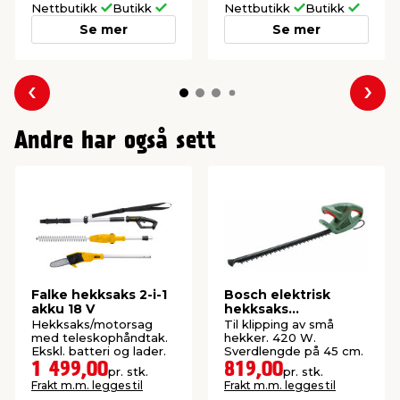
Nettbutikk
Butikk
Nettbutikk
Butikk
Se mer
Se mer
Forrige
Nes
Andre har også sett
Falke hekksaks 2-i-1
Bosch elektrisk
akku 18 V
hekksaks
EasyHedgeCut 45-16
Hekksaks/motorsag
Til klipping av små
med teleskophåndtak.
hekker. 420 W.
Ekskl. batteri og lader.
Sverdlengde på 45 cm.
1 499,00
819,00
pr. stk.
pr. stk.
Frakt m.m. legges til
Frakt m.m. legges til