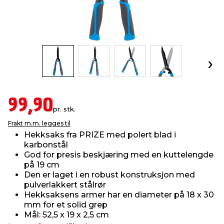
innredning
 koblinger
idslamper
kledning
& fritid
 & stillas
asser & stativer
ne, data & TV
& sko
ing
pressing og sylting
rier
99,90
pr. stk.
antning
ner
Frakt m.m. legges til
Hekksaks fra PRIZE med polert blad i
karbonstål
edyr & ugress
God for presis beskjæring med en kuttelengde
på 19 cm
Den er laget i en robust konstruksjon med
pulverlakkert stålrør
Hekksaksens armer har en diameter på 18 x 30
mm for et solid grep
Mål: 52,5 x 19 x 2,5 cm