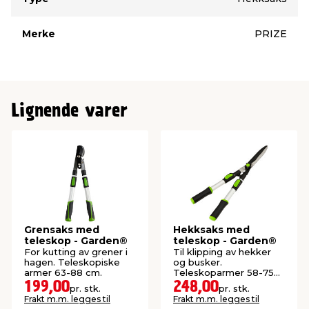
Merke
PRIZE
Lignende varer
Grensaks med
Hekksaks med
teleskop - Garden®
teleskop - Garden®
For kutting av grener i
Til klipping av hekker
hagen. Teleskopiske
og busker.
armer 63-88 cm.
Teleskoparmer 58-75
cm.
199,00
248,00
pr. stk.
pr. stk.
Frakt m.m. legges til
Frakt m.m. legges til