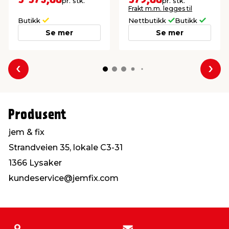
pr. stk.
pr. stk.
kan derfor stå både
Frakt m.m. legges til
venstre- og
høyrevendt.
Butikk
Nettbutikk
Butikk
Se mer
Se mer
Forrige
Nes
Produsent
jem & fix
Strandveien 35, lokale C3-31
1366 Lysaker
kundeservice@jemfix.com