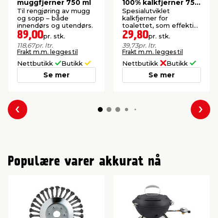
muggfjerner 750 ml
100% kalkfjerner 750
ml
Til rengjøring av mugg
Spesialutviklet
og sopp – både
kalkfjerner for
innendørs og utendørs.
toalettet, som effektivt
løser opp og bryter ned
89,00
29,80
pr. stk.
pr. stk.
kalk.
118,67
pr. ltr.
39,73
pr. ltr.
Frakt m.m. legges til
Frakt m.m. legges til
Nettbutikk
Butikk
Nettbutikk
Butikk
Se mer
Se mer
Forrige
Nes
Populære varer akkurat nå