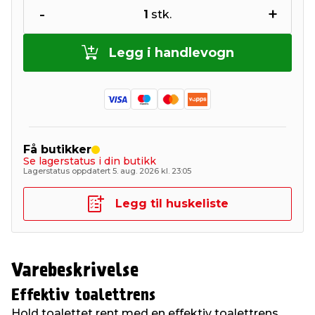
-
+
1
stk.
Legg i handlevogn
Få butikker
Se lagerstatus i din butikk
Lagerstatus oppdatert 5. aug. 2026 kl. 23:05
Legg til huskeliste
Varebeskrivelse
Effektiv toalettrens
Hold toalettet rent med en effektiv toalettrens.