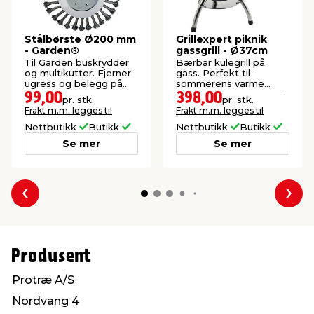
Stålbørste Ø200 mm
Grillexpert piknik
- Garden®
gassgrill - Ø37cm
Til Garden buskrydder
Bærbar kulegrill på
og multikutter. Fjerner
gass. Perfekt til
ugress og belegg på
sommerens varme
heller og harde
grillkvelder i parken, på
99,00
398,00
pr. stk.
pr. stk.
steinoverflater.
stranden eller på
Frakt m.m. legges til
Frakt m.m. legges til
balkongen.
Nettbutikk
Butikk
Nettbutikk
Butikk
Se mer
Se mer
Forrige
Nes
Produsent
Protræ A/S
Nordvang 4