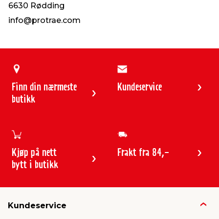
6630 Rødding
info@protrae.com
Finn din nærmeste
Kundeservice
butikk
Kjøp på nett
Frakt fra 84,-
bytt i butikk
Kundeservice