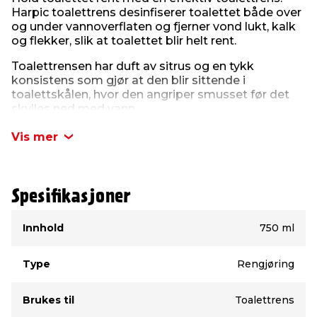
Harpic toalettrens desinfiserer toalettet både over
og under vannoverflaten og fjerner vond lukt, kalk
og flekker, slik at toalettet blir helt rent.
Toalettrensen har duft av sitrus og en tykk
konsistens som gjør at den blir sittende i
toalettskålen, hvor den angriper smusset før det
skylles ned med vann.
Flasken inneholder 750 ml.
Vis mer
Spesifikasjoner
Type
Verdi
Innhold
750 ml
Type
Rengjøring
Brukes til
Toalettrens