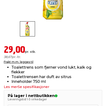
innredning
 koblinger
idslamper
kledning
& fritid
 & stillas
asser & stativer
ne, data & TV
& sko
ing
pressing og sylting
rier
29,00
pr. stk.
antning
ner
38,67
pr. ltr.
Frakt m.m. legges til
Toalettrens som fjerner vond lukt, kalk og
edyr & ugress
flekker
Toalettrensen har duft av sitrus
Inneholder 750 ml
Les mer
Se spesifikasjoner
På lager i nettbutikken
Leveringstid 1-5 virkedager