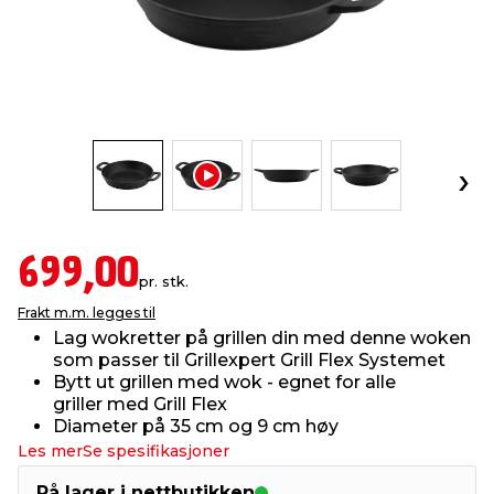
innredning
 koblinger
idslamper
kledning
& fritid
 & stillas
asser & stativer
ne, data & TV
& sko
ing
pressing og sylting
rier
antning
ner
699,00
pr. stk.
Frakt m.m. legges til
edyr & ugress
Lag wokretter på grillen din med denne woken
som passer til Grillexpert Grill Flex Systemet
Bytt ut grillen med wok - egnet for alle
griller med Grill Flex
Diameter på 35 cm og 9 cm høy
Les mer
Se spesifikasjoner
På lager i nettbutikken