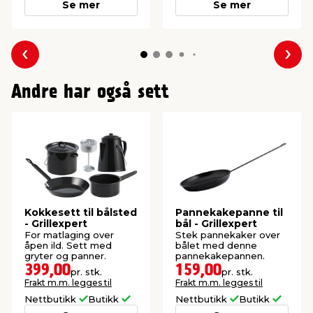
Se mer
Se mer
Forrige
Nes
Andre har også sett
Kokkesett til bålsted
Pannekakepanne til
- Grillexpert
bål - Grillexpert
For matlaging over
Stek pannekaker over
åpen ild. Sett med
bålet med denne
gryter og panner.
pannekakepannen.
399,00
159,00
pr. stk.
pr. stk.
Frakt m.m. legges til
Frakt m.m. legges til
Nettbutikk
Butikk
Nettbutikk
Butikk