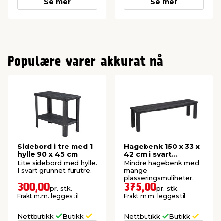
Se mer
Se mer
Populære varer akkurat nå
Sidebord i tre med 1
Hagebenk 150 x 33 x
hylle 90 x 45 cm
42 cm i svart
grunnmalt furutre
Lite sidebord med hylle.
Mindre hagebenk med
I svart grunnet furutre.
mange
plasseringsmuliheter.
300,00
375,00
pr. stk.
pr. stk.
Frakt m.m. legges til
Frakt m.m. legges til
Nettbutikk
Butikk
Nettbutikk
Butikk