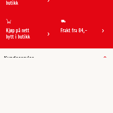
butikk
Kjøp på nett
Frakt fra 84,-
bytt i butikk
Kundeservice
Butikker & åpningstider
Kundeavisen
Kontakt
Gavekort
Frakt & levering