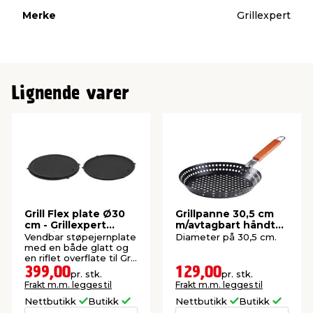
Merke
Grillexpert
Lignende varer
Grill Flex plate Ø30
Grillpanne 30,5 cm
cm - Grillexpert
m/avtagbart håndtak
Premium
- Grillexpert
Vendbar støpejernplate
Diameter på 30,5 cm.
med en både glatt og
en riflet overflate til Grill
Flex System.
399,00
129,00
pr. stk.
pr. stk.
Frakt m.m. legges til
Frakt m.m. legges til
Nettbutikk
Butikk
Nettbutikk
Butikk