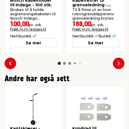
Bosch kabelholder
Kabeltester til
til Indego - 100 stk.
grenseledning -
Garden
Brukes til å holde
Til å finne ut av hvor
avgrensningskabelen til
robotgressklipperens
Bosch Indego
grenseledning brytes.
robotgressklippere.
100,00
188,00
pr. stk.
pr. stk.
Frakt m.m. legges til
Frakt m.m. legges til
Nettbutikk
Nettbutikk
Butikk
Se mer
Se mer
Forrige
Nes
Andre har også sett
Kantskjærer -
Knivblad til