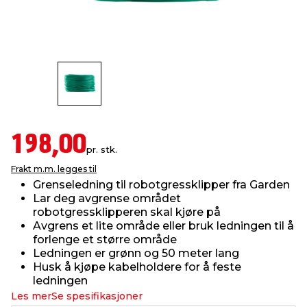
innredning
 koblinger
idslamper
kledning
& fritid
 & stillas
asser & stativer
ne, data & TV
& sko
ing
pressing og sylting
rier
198,00
pr. stk.
antning
ner
Frakt m.m. legges til
Grenseledning til robotgressklipper fra Garden
Lar deg avgrense området
edyr & ugress
robotgressklipperen skal kjøre på
Avgrens et lite område eller bruk ledningen til å
forlenge et større område
Ledningen er grønn og 50 meter lang
Husk å kjøpe kabelholdere for å feste
ledningen
Les mer
Se spesifikasjoner