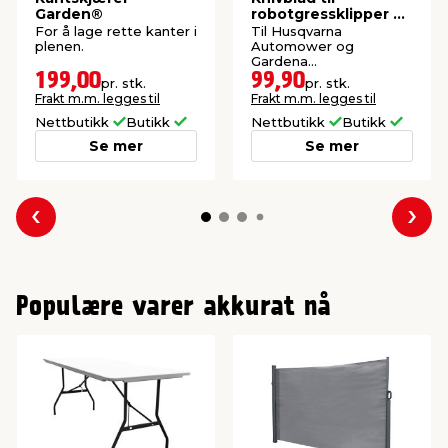
Garden®
robotgressklipper 9
stk. - Garden
For å lage rette kanter i
Til Husqvarna
plenen.
Automower og
Gardena
robotgressklippere.
199,00
99,90
pr. stk.
pr. stk.
Frakt m.m. legges til
Frakt m.m. legges til
Nettbutikk
Butikk
Nettbutikk
Butikk
Se mer
Se mer
Forrige
Nes
Populære varer akkurat nå