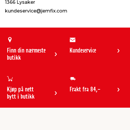
1366 Lysaker
kundeservice@jemfix.com
Finn din nærmeste
Kundeservice
butikk
Kjøp på nett
Frakt fra 84,-
bytt i butikk
Kundeservice