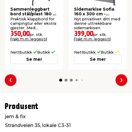
Sammenleggbart
Sidemarkise Sofia
bord stål/plast 180 x
160 x 300 cm -
75 cm hvit
Sunlife®
Praktisk klappbord for
Nyt privatlivet ditt med
campingtur eller ekstra
denne uttrekkbare
gjester. Med
sidemarkisen.
bærehåndtak.
350,00
399,00
pr. stk.
pr. stk.
Frakt m.m. legges til
Frakt m.m. legges til
Nettbutikk
Butikk
Nettbutikk
Butikk
Se mer
Se mer
Forrige
Nes
Produsent
jem & fix
Strandveien 35, lokale C3-31