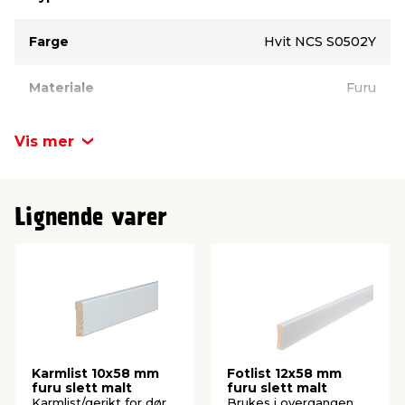
Farge
Hvit NCS S0502Y
Materiale
Furu
Vis mer
Lignende varer
Karmlist 10x58 mm
Fotlist 12x58 mm
furu slett malt
furu slett malt
Karmlist/gerikt for dør
Brukes i overgangen