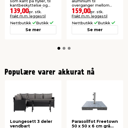
som kant på hyller, til
aluminium til
kantbeskyttelse og
overganger mellom
dekorative formål.
gulvflater.
139,00
159,00
pr. stk.
pr. stk.
Frakt m.m. legges til
Frakt m.m. legges til
Nettbutikk
Butikk
Nettbutikk
Butikk
Se mer
Se mer
Populære varer akkurat nå
Loungesett 3 deler
Parasollfot Freetown
vendbart
50 x 50 x 6 cm grå