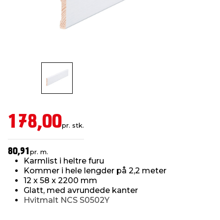
innredning
 koblinger
idslamper
kledning
& fritid
 & stillas
asser & stativer
ne, data & TV
& sko
ing
pressing og sylting
rier
antning
ner
178,00
pr. stk.
edyr & ugress
80,91
pr. m.
Karmlist i heltre furu
Kommer i hele lengder på 2,2 meter
12 x 58 x 2200 mm
Glatt, med avrundede kanter
Hvitmalt NCS S0502Y