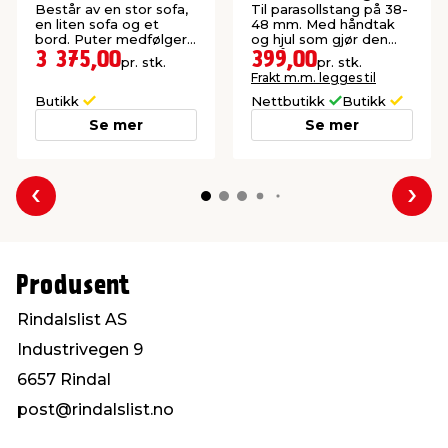
granitt - Sunlife®
Består av en stor sofa,
Til parasollstang på 38-
en liten sofa og et
48 mm. Med håndtak
bord. Puter medfølger.
og hjul som gjør den
Settet er vendbart og
lett å flytte. 40 kg.
3 375,00
399,00
pr. stk.
pr. stk.
kan derfor stå både
Frakt m.m. legges til
venstre- og
høyrevendt.
Butikk
Nettbutikk
Butikk
Se mer
Se mer
Forrige
Nes
Produsent
Rindalslist AS
Industrivegen 9
6657 Rindal
post@rindalslist.no