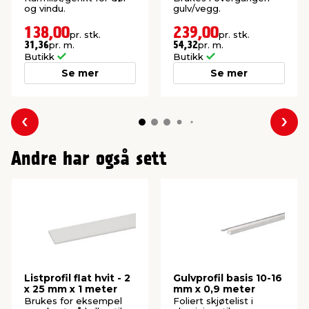
og vindu.
gulv/vegg.
138,00
239,00
pr. stk.
pr. stk.
pr. m.
pr. m.
31,36
54,32
Butikk
Butikk
Se mer
Se mer
Forrige
Nes
Andre har også sett
Listprofil flat hvit - 2
Gulvprofil basis 10-16
x 25 mm x 1 meter
mm x 0,9 meter
Brukes for eksempel
Foliert skjøtelist i