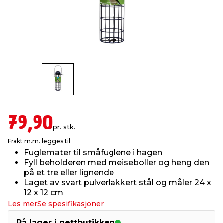
innredning
 koblinger
idslamper
kledning
& fritid
 & stillas
asser & stativer
ne, data & TV
& sko
ing
pressing og sylting
rier
antning
ner
79,90
pr. stk.
Frakt m.m. legges til
edyr & ugress
Fuglemater til småfuglene i hagen
Fyll beholderen med meiseboller og heng den
på et tre eller lignende
Laget av svart pulverlakkert stål og måler 24 x
12 x 12 cm
Les mer
Se spesifikasjoner
På lager i nettbutikken