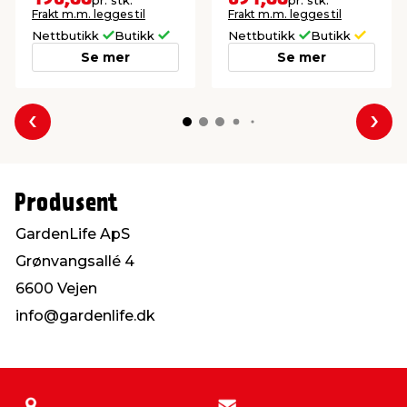
pr. stk.
pr. stk.
Frakt m.m. legges til
Frakt m.m. legges til
Nettbutikk
Butikk
Nettbutikk
Butikk
Se mer
Se mer
Forrige
Nes
Produsent
GardenLife ApS
Grønvangsallé 4
6600 Vejen
info@gardenlife.dk