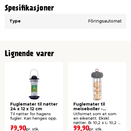
Spesifikasjoner
Type
Verdi
Type
Fôringsautomat
Lignende varer
Fuglemater til nøtter
Fuglemater til
24 x 12 x 12 cm
meiseboller -
Gardenlife
Til nøtter for hagens
Utformet som et som
fugler. Kan henges opp.
en eikenøtt. Ekskl.
nøtter. B: 10,2 x L: 10,2 x
H: 27,4 cm
79,90
99,90
pr. stk.
pr. stk.