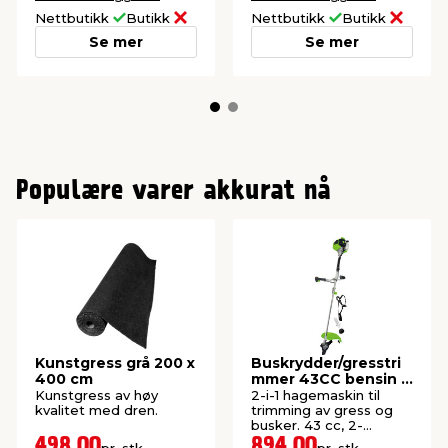
Nettbutikk
Butikk
Nettbutikk
Butikk
Se mer
Se mer
Populære varer akkurat nå
Kunstgress grå 200 x
Buskrydder/gresstri
400 cm
mmer 43CC bensin -
Garden®
Kunstgress av høy
2-i-1 hagemaskin til
kvalitet med dren.
trimming av gress og
busker. 43 cc, 2-
taktsmotor.
498,00
894,00