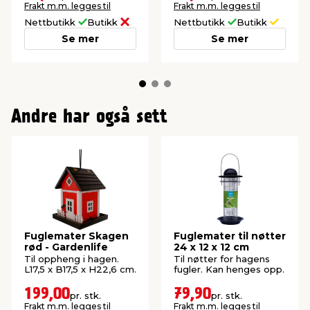
Frakt m.m. legges til
Frakt m.m. legges til
Nettbutikk
Butikk
Nettbutikk
Butikk
Se mer
Se mer
Andre har også sett
Fuglemater Skagen
Fuglemater til nøtter
rød - Gardenlife
24 x 12 x 12 cm
Til oppheng i hagen.
Til nøtter for hagens
L17,5 x B17,5 x H22,6 cm.
fugler. Kan henges opp.
199,00
79,90
pr. stk.
pr. stk.
Frakt m.m. legges til
Frakt m.m. legges til