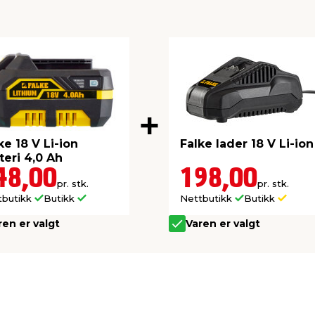
ke 18 V Li-ion
Falke lader 18 V Li-ion
teri 4,0 Ah
48,00
198,00
pr. stk.
pr. stk.
tbutikk
Butikk
Nettbutikk
Butikk
ren er valgt
Varen er valgt