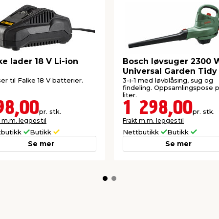
ke lader 18 V Li-ion
Bosch løvsuger 2300 
Universal Garden Tidy
er til Falke 18 V batterier.
3-i-1 med løvblåsing, sug og
findeling. Oppsamlingspose 
liter.
98,00
1 298,00
pr. stk.
pr. stk.
 m.m. legges til
Frakt m.m. legges til
tbutikk
Butikk
Nettbutikk
Butikk
Se mer
Se mer