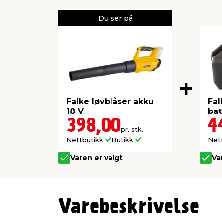
Du ser på
Falke løvblåser akku
Fal
18 V
bat
398,00
4
pr. stk.
Nettbutikk
Butikk
Net
Varen er valgt
Va
Varebeskrivelse