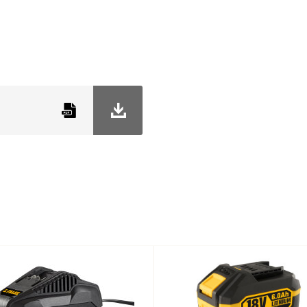
 dine maskiner
 Falke Li-ion-batterier,
riheten til å bruke det
lke-maskiner – enten det
u slipper å ha ett batteri
penger.
denne maskinen og Falke-
 driftstid ved bruk av de
tid (lav
Driftstid (høy
ighet)
hastighet)
nutter
6,5 minutter
nutter
13 minutter