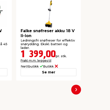
W
Falke snøfreser akku 18 V
Bosch
li-ion
Universal
130 løvbl
Ledningsfri snøfreser for effektiv
Batteridreve
på 45
snørydding. Ekskl. batteri og
fjerning av l
lader.
Med to hasti
og lader.
1 399,00
1 39
pr. stk.
Frakt m.m. legges til
Frakt m.m. le
Nettbutikk
Butikk
Nettbutikk
Se mer
Neste