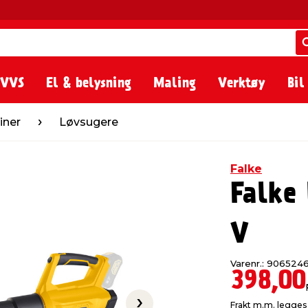
 VVS
El & belysning
Maling
Verktøy
Bil
øvsugere
ner
Løvsugere
Falke
Falke
V
Varenr.: 906524
398,00
Frakt m.m. legges 