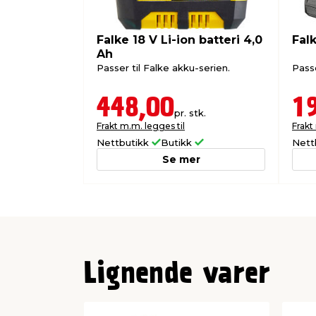
Falke 18 V 6,0 Ah batteri
36 mi
(varenr. 9059147)
Falke 18 V Li-ion batteri 4,0
Falk
Falke 18 V 8,0 Ah batteri
48 mi
Ah
(varenr. 9059148)
Passer til Falke akku-serien.
Passe
5 års garanti
448,00
1
pr. stk.
Det gis 5 års garanti på dette Falke-pro
Frakt m.m. legges til
Frakt
gyldig kvittering.
Nettbutikk
Butikk
Nett
Husk å ta vare på kvitteringen i hele ga
garantibetingelsene i brukermanualen.
Se mer
Lignende varer