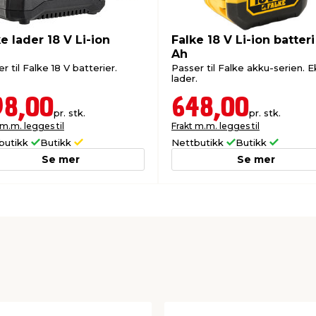
nutter
20 minutter
e lader 18 V Li-ion
Falke 18 V Li-ion batteri
nutter
Ah
26,5 minutter
r til Falke 18 V batterier.
Passer til Falke akku-serien. E
lader.
98,00
648,00
pr. stk.
pr. stk.
duktet ved fremvisning av
 m.m. legges til
Frakt m.m. legges til
butikk
Butikk
Nettbutikk
Butikk
rantiperioden. Les mer om
Se mer
Se mer