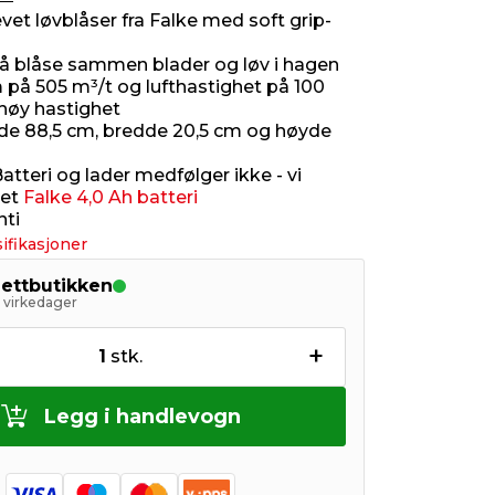
vet løvblåser fra Falke med soft grip-
l å blåse sammen blader og løv i hagen
 på 505 m³/t og lufthastighet på 100
høy hastighet
de 88,5 cm, bredde 20,5 cm og høyde
tteri og lader medfølger ikke - vi
 et
Falke 4,0 Ah batteri
nti
ifikasjoner
nettbutikken
5 virkedager
+
1
stk.
Legg i handlevogn