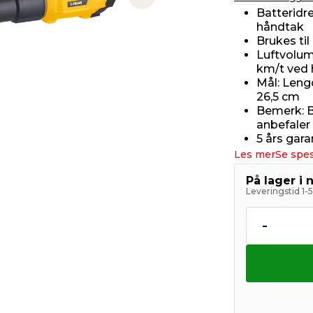
Next slide
Batteridre
håndtak
Brukes ti
Luftvolum
km/t ved 
Mål: Leng
26,5 cm
Bemerk: Ba
anbefaler
5 års gara
Les mer
Se spes
På lager i 
Leveringstid 1-
-