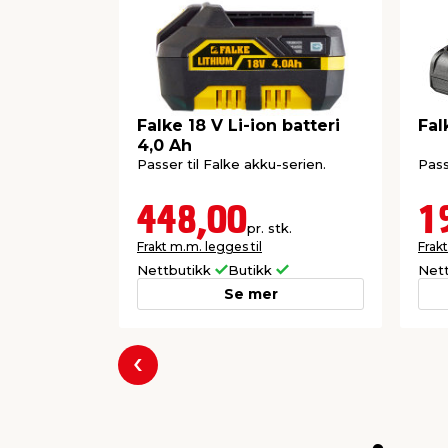
Falke 18 V Li-ion batteri
Fal
4,0 Ah
Passer til Falke akku-serien.
Pass
448,00
1
pr. stk.
Frakt m.m. legges til
Frakt
Nettbutikk
Butikk
Net
Se mer
Forrige