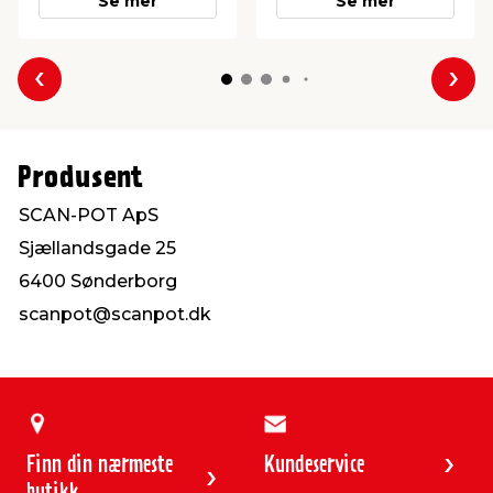
Se mer
Se mer
Forrige
Nes
Produsent
SCAN-POT ApS
Sjællandsgade 25
6400 Sønderborg
scanpot@scanpot.dk
Finn din nærmeste
Kundeservice
butikk