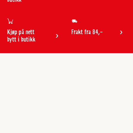
Kjøp på nett
Frakt fra 84,-
bytt i butikk
Kundeservice
Butikker & åpningstider
Kundeavisen
Kontakt
Gavekort
Frakt & levering