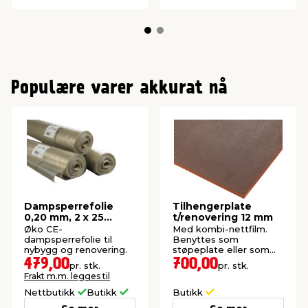
Populære varer akkurat nå
Dampsperrefolie
Tilhengerplate
0,20 mm, 2 x 25
t/renovering 12 mm
meter
Øko CE-
Med kombi-nettfilm.
dampsperrefolie til
Benyttes som
nybygg og renovering.
støpeplate eller som
bunnplate til tilhenger.
479,00
700,00
pr. stk.
pr. stk.
Frakt m.m. legges til
Nettbutikk
Butikk
Butikk