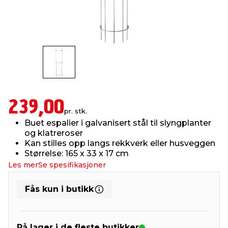
innredning
 koblinger
idslamper
kledning
& fritid
 & stillas
asser & stativer
ne, data & TV
& sko
ing
pressing og sylting
rier
239,00
pr. stk.
antning
ner
Buet espalier i galvanisert stål til slyngplanter
og klatreroser
Kan stilles opp langs rekkverk eller husveggen
edyr & ugress
Størrelse: 165 x 33 x 17 cm
Les mer
Se spesifikasjoner
Fås kun i butikk
På lager i de fleste butikker