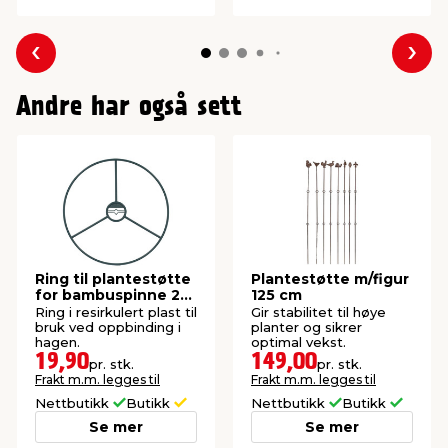
Forrige
Nes
Andre har også sett
Ring til plantestøtte
Plantestøtte m/figur
for bambuspinne 2
125 cm
stk.
Ring i resirkulert plast til
Gir stabilitet til høye
bruk ved oppbinding i
planter og sikrer
hagen.
optimal vekst.
19,90
149,00
pr. stk.
pr. stk.
Frakt m.m. legges til
Frakt m.m. legges til
Nettbutikk
Butikk
Nettbutikk
Butikk
Se mer
Se mer