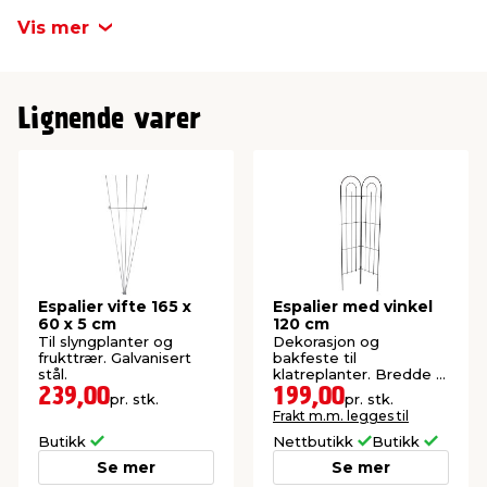
Materiale
Galvanisert stål
Vis mer
Lignende varer
Espalier vifte 165 x
Espalier med vinkel
60 x 5 cm
120 cm
Til slyngplanter og
Dekorasjon og
frukttrær. Galvanisert
bakfeste til
stål.
klatreplanter. Bredde 2
x 24 cm, høyde 120 cm.
239,00
199,00
pr. stk.
pr. stk.
Frakt m.m. legges til
Butikk
Nettbutikk
Butikk
Se mer
Se mer