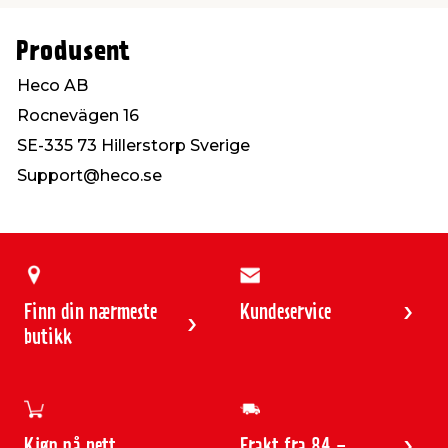
Produsent
Heco AB
Rocnevägen 16
SE-335 73 Hillerstorp Sverige
Support@heco.se
Finn din nærmeste
Kundeservice
butikk
Kjøp på nett
Frakt fra 84,-