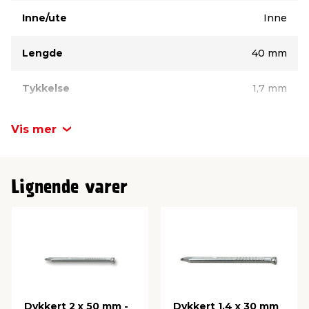
Inne/ute
Inne
Lengde
40 mm
Tykkelse
1,7 mm
Materiale/overflate
Elforsinket
Vis mer
Antall pr. pk.
150 stk.
Lignende varer
Dykkert 2 x 50 mm -
Dykkert 1,4 x 30 mm