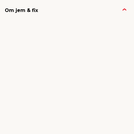
Om jem & fix
Nyheter & presse
Jobb & karriere
Om jem & fix
Konkurransevinnere
FSC®
Bli leverandør
Følg med for oppdateringer:
Kjøpsbetingelser