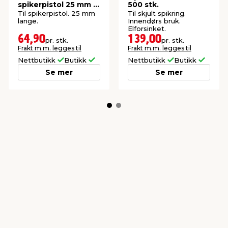
spikerpistol 25 mm -
500 stk.
5000 stk.
Til spikerpistol. 25 mm
Til skjult spikring.
lange.
Innendørs bruk.
Elforsinket.
64,90
139,00
pr. stk.
pr. stk.
Frakt m.m. legges til
Frakt m.m. legges til
Nettbutikk
Butikk
Nettbutikk
Butikk
Se mer
Se mer