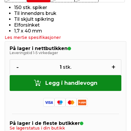
150 stk. spiker
Til innendørs bruk
Til skjult spikring
Elforsinket
1,7 x 40 mm
Les mer
Se spesifikasjoner
På lager i nettbutikken
Leveringstid 1-5 virkedager
-
+
1
stk.
Legg i handlevogn
På lager i de fleste butikker
Se lagerstatus i din butikk