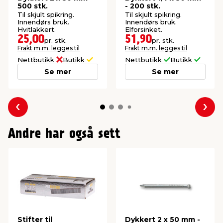
500 stk.
- 200 stk.
Til skjult spikring.
Til skjult spikring.
Innendørs bruk.
Innendørs bruk.
Hvitlakkert.
Elforsinket.
25,00
51,90
pr. stk.
pr. stk.
Frakt m.m. legges til
Frakt m.m. legges til
Nettbutikk
Butikk
Nettbutikk
Butikk
Se mer
Se mer
Forrige
Nes
Andre har også sett
Stifter til
Dykkert 2 x 50 mm -