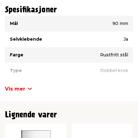
Spesifikasjoner
Type
Verdi
Mål
90 mm
Selvklebende
Ja
Farge
Rustfritt stål
Type
Dobbel krok
Vis mer
Lignende varer