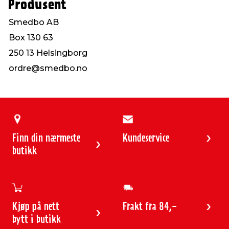
Produsent
Smedbo AB
Box 130 63
250 13 Helsingborg
ordre@smedbo.no
Finn din nærmeste
Kundeservice
butikk
Kjøp på nett
Frakt fra 84,-
bytt i butikk