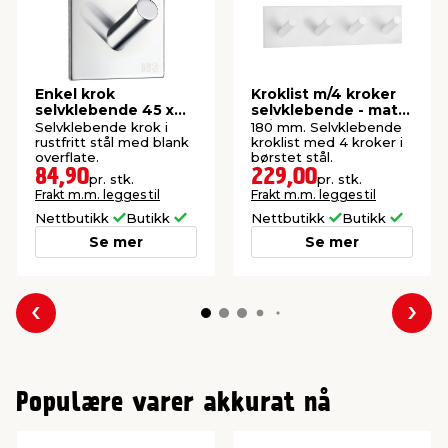
Enkel krok
Kroklist m/4 kroker
selvklebende 45 x
selvklebende - matt
45 mm - krom
hvit
Selvklebende krok i
180 mm. Selvklebende
rustfritt stål med blank
kroklist med 4 kroker i
overflate.
børstet stål.
84,90
229,00
pr. stk.
pr. stk.
Frakt m.m. legges til
Frakt m.m. legges til
Nettbutikk
Butikk
Nettbutikk
Butikk
Se mer
Se mer
Forrige
Nes
Populære varer akkurat nå