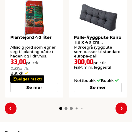
Plantejord 40 liter
Palle-/ryggpute Kairo
118 x 40 cm
mørkegrå - Sunlife®
Allsidig jord som egner
Mørkegrå ryggpute
seg til planting både i
som passer til standard
hagen og i drivhus.
europa-pall.
33,00
300,00
pr. stk.
pr. stk.
Frakt m.m. legges til
0,83
pr. ltr.
Butikk
Selger raskt!
Nettbutikk
Butikk
Se mer
Se mer
Forrige
Nes