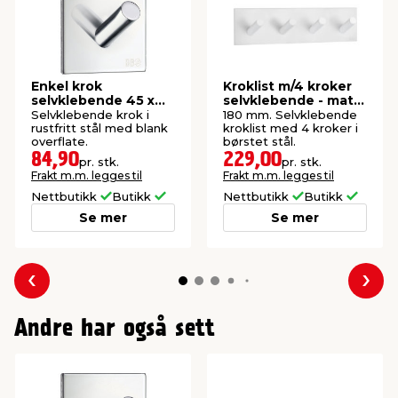
Enkel krok
Kroklist m/4 kroker
selvklebende 45 x
selvklebende - matt
45 mm - krom
hvit
Selvklebende krok i
180 mm. Selvklebende
rustfritt stål med blank
kroklist med 4 kroker i
overflate.
børstet stål.
84,90
229,00
pr. stk.
pr. stk.
Frakt m.m. legges til
Frakt m.m. legges til
Nettbutikk
Butikk
Nettbutikk
Butikk
Se mer
Se mer
Forrige
Nes
Andre har også sett