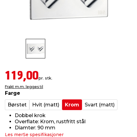
innredning
 koblinger
idslamper
kledning
& fritid
 & stillas
asser & stativer
ne, data & TV
& sko
ing
pressing og sylting
rier
antning
ner
119,00
pr. stk.
Frakt m.m. legges til
edyr & ugress
Farge
Børstet
Hvit (matt)
Krom
Svart (matt)
Dobbel krok
Overflate: Krom, rustfritt stål
Diamter: 90 mm
Les mer
Se spesifikasjoner