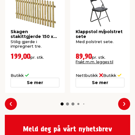
Skagen
Klappstol m/polstret
stakittgjerde 150 x
sete
70 cm
Stilig gjerde i
Med polstret sete.
impregnert tre.
199,00
89,90
pr. stk.
pr. stk.
Frakt m.m. legges til
Butikk
Nettbutikk
Butikk
Se mer
Se mer
Forrige
Nes
Meld deg på vårt nyhetsbrev