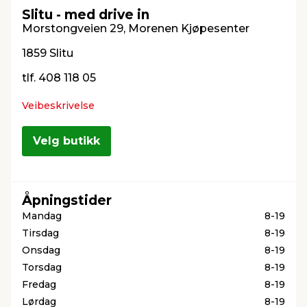
Slitu - med drive in
Morstongveien 29, Morenen Kjøpesenter
innredning
 koblinger
idslamper
kledning
& fritid
1859 Slitu
tlf. 408 118 05
 & stillas
asser & stativer
ne, data & TV
& sko
Veibeskrivelse
ing
pressing og sylting
rier
Velg butikk
antning
ner
Åpningstider
edyr & ugress
Mandag
8-19
Tirsdag
8-19
Onsdag
8-19
Torsdag
8-19
Fredag
8-19
Lørdag
8-19