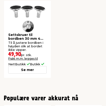
Settskruer til
bordben 30 mm 4
stk.
Til å justere bordben i
høyden slik at bordet
ikke vipper.
49,90
pr. stk.
Frakt m.m. legges til
Nettbutikk
Butikk
Se mer
Populære varer akkurat nå