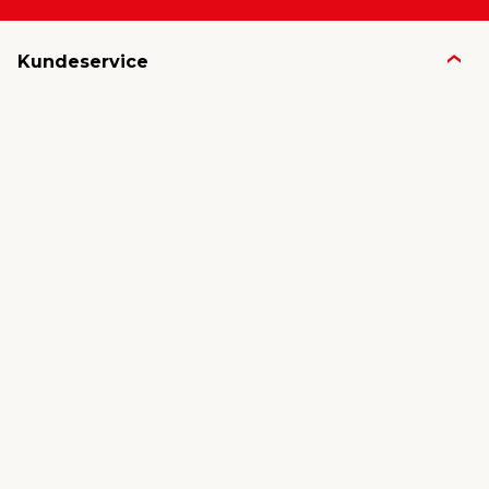
Kundeservice
Butikker & åpningstider
Kundeavisen
Kontakt
Gavekort
Frakt & levering
Reklamasjon
Varemerker
Angre ordre
Om jem & fix