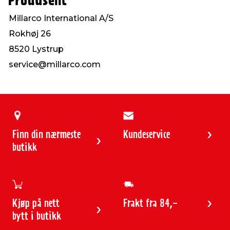
Produsent
Millarco International A/S
Rokhøj 26
8520 Lystrup
service@millarco.com
Finn din nærmeste
Kundeservice
butikk
Kjøp på nett
Frakt fra 84,-
bytt i butikk