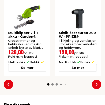
Multiklipper 2-i-1
Miniblåser turbo 200
akku - Garden®
W - PRIZE®
Gresstrimmer og
Til kjøling og ventilasjon
hekksaks i én maskin.
i for eksempel verksted
Enkelt bytte av blad.
og hobbyrom.
Inkludert batteri og
128,00
198,00
pr. stk.
pr. stk.
lader.
Frakt m.m. legges til
Frakt m.m. legges til
Nettbutikk
Butikk
Nettbutikk
Butikk
Se mer
Se mer
Forrige
Nes