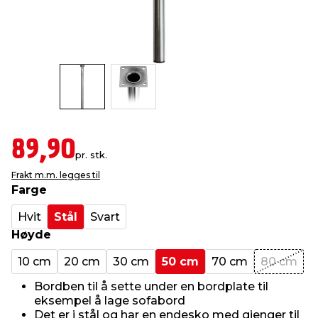
innredning
 koblinger
idslamper
kledning
& fritid
 & stillas
asser & stativer
ne, data & TV
& sko
ing
pressing og sylting
rier
89,90
pr. stk.
antning
ner
Frakt m.m. legges til
Farge
edyr & ugress
Hvit
Stål
Svart
Høyde
10 cm
20 cm
30 cm
50 cm
70 cm
80 cm
Bordben til å sette under en bordplate til
eksempel å lage sofabord
Det er i stål og har en endesko med gjenger til