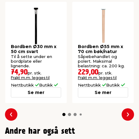
Bordben Ø30 mm x
Bordben Ø55 mm x
50 cm svart
70 cm bøk/natur
Til å sette under en
Såpebehandlet og
bordplate eller
polert. Maksimal
lignende.
belastning: ca. 200 kg.
74,90
229,00
pr. stk.
pr. stk.
Frakt m.m. legges til
Frakt m.m. legges til
Nettbutikk
Butikk
Nettbutikk
Butikk
Se mer
Se mer
Forrige
Nes
Andre har også sett