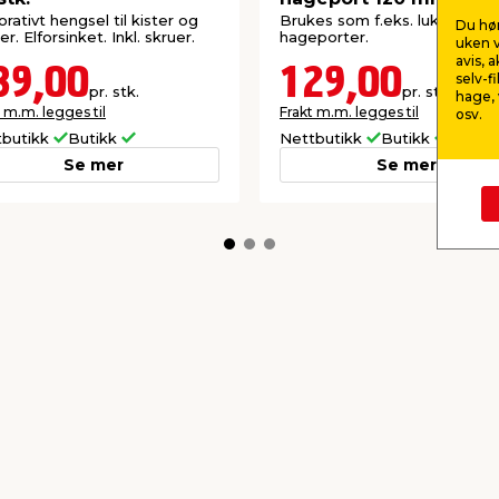
rativt hengsel til kister og
Brukes som f.eks. lukkebeslag
Du hør
er. Elforsinket. Inkl. skruer.
hageporter.
uken v
avis, 
39,00
129,00
selv-f
pr. stk.
pr. stk.
hage, 
 m.m. legges til
Frakt m.m. legges til
osv.
tbutikk
Butikk
Nettbutikk
Butikk
Se mer
Se mer
kkurat nå