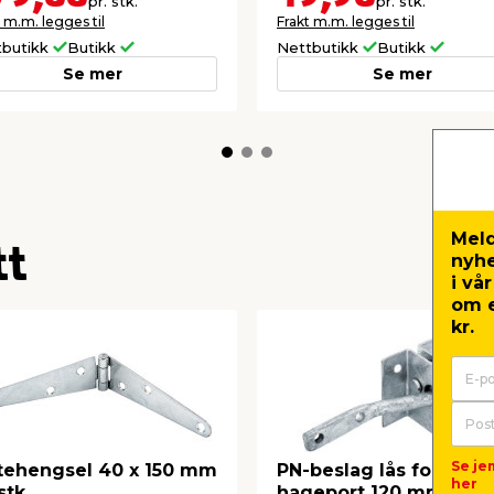
pr. stk.
pr. stk.
 m.m. legges til
Frakt m.m. legges til
tbutikk
Butikk
Nettbutikk
Butikk
Se mer
Se mer
Meld
tt
nyh
i vå
om e
kr.
Se je
tehengsel 40 x 150 mm
PN-beslag lås for
her
stk.
hageport 120 mm