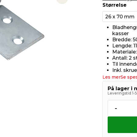
Next slide
Størrelse
26 x 70 mm
Bladhengsl
kasser
Bredde: 
Lengde: 
Materiale:
Antall: 2 s
Til innend
Inkl. skrue
Les mer
Se spes
På lager i 
Leveringstid 1-
-