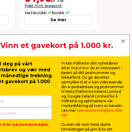
pr. stk.
Frakt m.m. legges til
Frakt m.m. le
Nettbutikk
Butikk
Nettbutikk
Se mer
Vinn et gavekort på 1.000 kr.
Neste
 deg på vårt
Vi kan målrette vårt nyhetsbrev
etter hva vi tror du er interessert i
etsbrev og vær med
basert på ditt postnummer og
r månedlige trekning
klikkatferd. Du gir deretter
t gavekort på 1.000
samtykke til at vi kan videresende
din e-postadresse og postnummer
til Meta Platforms Ireland Limited
og Google Ireland Limited for å
målrette og optimalisere vår
markedsføring på tvers av kanaler.
Les mer i
personvernreglene våre
her
.
m & fix' personvernregler
Du kan når som helst slutte
Dørkrok 78 mm
Skagenpo
tilmeldingen på jem & fix sitt
elforsinket 2 stk.
hvit