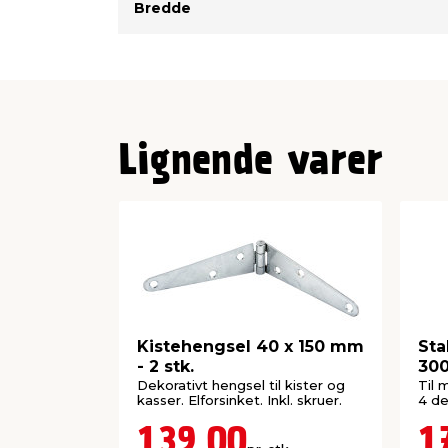
Bredde
Lignende varer
Kistehengsel 40 x 150 mm
Sta
- 2 stk.
30
Dekorativt hengsel til kister og
Til 
kasser. Elforsinket. Inkl. skruer.
4 de
139,00
1