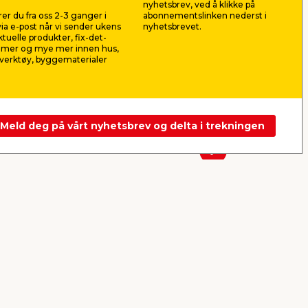
nyhetsbrev, ved å klikke på
 til
Brukes som lås på døren. I
Port til Ska
er du fra oss 2-3 ganger i
abonnementslinken nederst i
elforsinket stål.
hvitgrunnet 
ia e-post når vi sender ukens
nyhetsbrevet.
aktuelle produkter, fix-det-
29,90
369,
ilmer og mye mer innen hus,
pr. stk.
verktøy, byggematerialer
Frakt m.m. legges til
Nettbutikk
Butikk
Butikk
Se mer
Meld deg på vårt nyhetsbrev og delta i trekningen
Neste