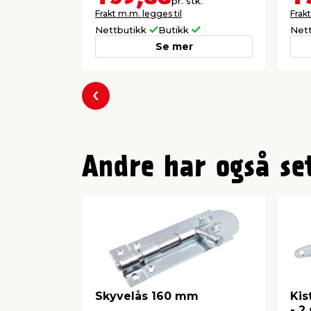
pr. stk.
Frakt m.m. legges til
Frakt
Nettbutikk
Butikk
Net
Se mer
Forrige
Andre har også se
Skyvelås 160 mm
Kis
- 2 