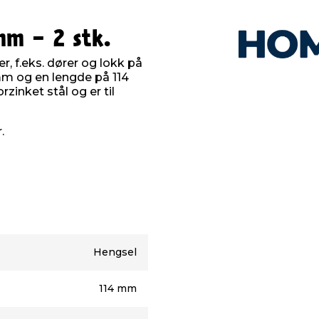
mm - 2 stk.
, f.eks. dører og lokk på
mm og en lengde på 114
rzinket stål og er til
r.
Hengsel
114 mm