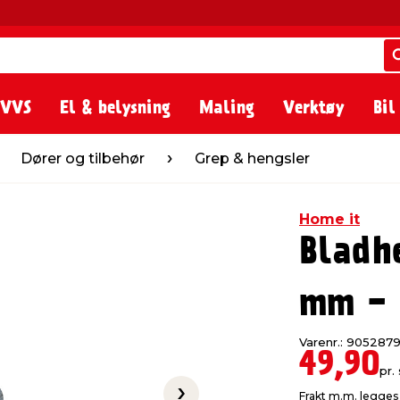
 VVS
El & belysning
Maling
Verktøy
Bil
tilbehør
Grep & hengsler
Dører og tilbehør
Grep & hengsler
Home it
Bladh
mm - 
Varenr.: 905287
49,90
pr. 
Frakt m.m. legges 