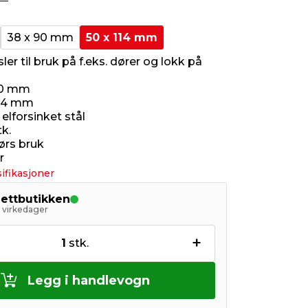
38 x 90 mm
50 x 114 mm
er til bruk på f.eks. dører og lokk på
50 mm
114 mm
 elforsinket stål
tk.
ørs bruk
r
ifikasjoner
nettbutikken
5 virkedager
+
1
stk.
Legg i handlevogn