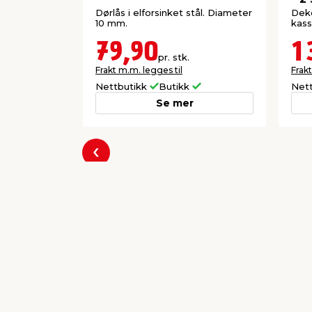
Dørlås i elforsinket stål. Diameter
Deko
10 mm.
kass
79,90
1
pr. stk.
Frakt m.m. legges til
Frakt
Nettbutikk
Butikk
Net
Se mer
Forrige
Populære varer a