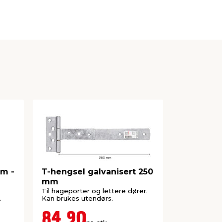
mm -
T-hengsel galvanisert 250
T-hengsel
mm
mm
Til hageporter og lettere dører.
Til hageport
.
Kan brukes utendørs.
Kan brukes 
84,90
65,0