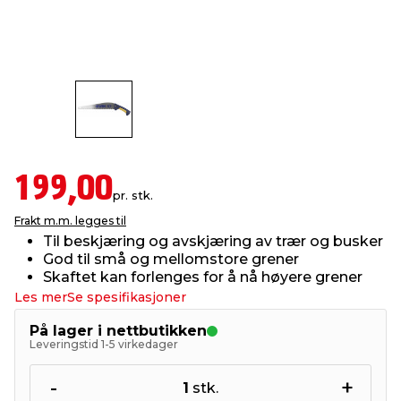
innredning
 koblinger
idslamper
kledning
& fritid
 & stillas
asser & stativer
ne, data & TV
& sko
ing
pressing og sylting
rier
199,00
pr. stk.
antning
ner
Frakt m.m. legges til
Til beskjæring og avskjæring av trær og busker
God til små og mellomstore grener
edyr & ugress
Skaftet kan forlenges for å nå høyere grener
Les mer
Se spesifikasjoner
På lager i nettbutikken
Leveringstid 1-5 virkedager
-
+
1
stk.