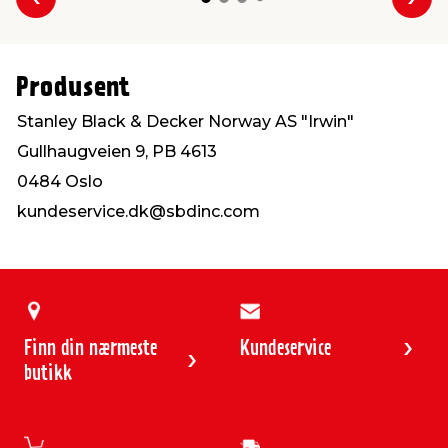
Forrige
Nes
Produsent
Stanley Black & Decker Norway AS "Irwin"
Gullhaugveien 9, PB 4613
0484 Oslo
kundeservice.dk@sbdinc.com
Finn din nærmeste
Kundeservice
butikk