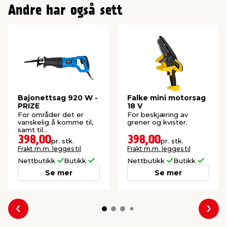
Andre har også sett
Bajonettsag 920 W -
Falke mini motorsag
PRIZE
18 V
For områder det er
For beskjæring av
vanskelig å komme til,
grener og kvister.
samt til
rivingsoppgaver.
398,00
398,00
pr. stk.
pr. stk.
Frakt m.m. legges til
Frakt m.m. legges til
Nettbutikk
Butikk
Nettbutikk
Butikk
Se mer
Se mer
Forrige
Nes