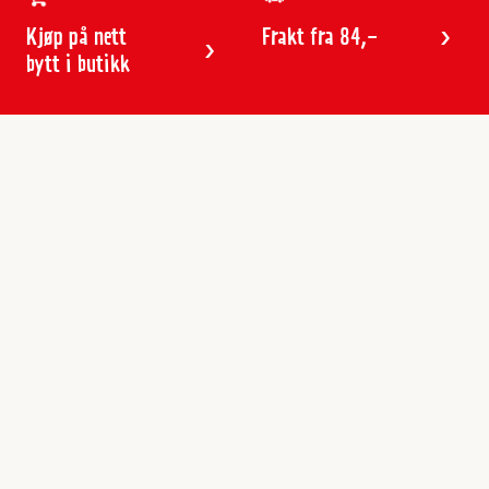
Kjøp på nett
Frakt fra 84,-
bytt i butikk
Kundeservice
Butikker & åpningstider
Kundeavisen
Kontakt
Gavekort
Frakt & levering
Reklamasjon
Varemerker