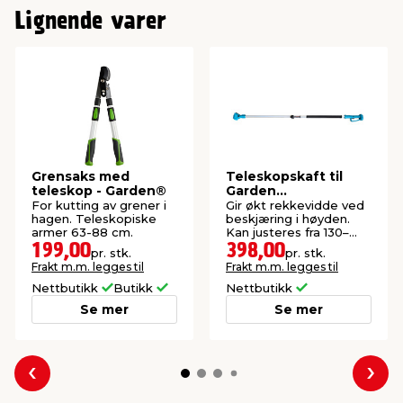
Lignende varer
Grensaks med
Teleskopskaft til
teleskop - Garden®
Garden
beskjæringssaks,
For kutting av grener i
Gir økt rekkevidde ved
batteri
hagen. Teleskopiske
beskjæring i høyden.
armer 63-88 cm.
Kan justeres fra 130–
200 cm,
199,00
398,00
pr. stk.
pr. stk.
Frakt m.m. legges til
Frakt m.m. legges til
Nettbutikk
Butikk
Nettbutikk
Se mer
Se mer
Forrige
Nes