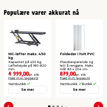
Populære varer akkurat nå
MC-løfter maks. 450
Foldedør i hvit PVC
kg
Kapasitet på 450 kg.
Plassbesparende og
Løftehøyde på 180-820
lett å rengjøre. Maks.
mm.
mål: 83 x 204 cm.
4 999,00
879,00
pr. stk.
pr. stk.
Frakt m.m. legges til
Frakt m.m. legges til
Nettbutikk
Nettbutikk
Butikk
Se mer
Se mer