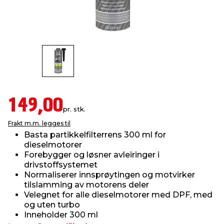
innredning
 koblinger
idslamper
kledning
& fritid
 & stillas
asser & stativer
ne, data & TV
& sko
ing
pressing og sylting
rier
149,00
pr. stk.
antning
ner
Frakt m.m. legges til
Basta partikkelfilterrens 300 ml for
dieselmotorer
edyr & ugress
Forebygger og løsner avleiringer i
drivstoffsystemet
Normaliserer innsprøytingen og motvirker
tilslamming av motorens deler
Velegnet for alle dieselmotorer med DPF, med
og uten turbo
Inneholder 300 ml