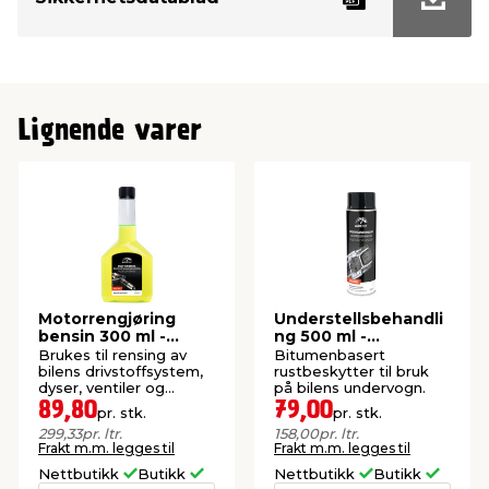
Lignende varer
Motorrengjøring
Understellsbehandli
bensin 300 ml -
ng 500 ml -
Autozone
Autozone
Brukes til rensing av
Bitumenbasert
bilens drivstoffsystem,
rustbeskytter til bruk
dyser, ventiler og
på bilens undervogn.
forbenningskammer.
89,80
79,00
pr. stk.
pr. stk.
299,33
pr. ltr.
158,00
pr. ltr.
Frakt m.m. legges til
Frakt m.m. legges til
Nettbutikk
Butikk
Nettbutikk
Butikk