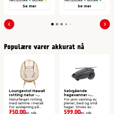
Nettbutikk
Butikk
Nettbutikk
Butikk
Se mer
Se mer
Forrige
Nes
Populære varer akkurat nå
Loungestol Hawaii
Selvgående
rotting natur -
hagevanner –
Sunlife®
Garden®
Naturfarget rotting
For jevn vanning av
med ramme i metall.
plener, bed og små
For avslapning på
hager. Drives av
terrassen, i hagen eller i
vanntrykket fra
750,00
599,00
pr. stk.
pr. stk.