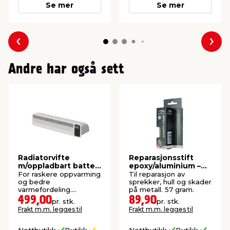
Se mer
Se mer
Forrige
Nes
Andre har også sett
Radiatorvifte
Reparasjonsstift
m/oppladbart batteri
epoxy/aluminium –
- Grad
Autozone
For raskere oppvarming
Til reparasjon av
og bedre
sprekker, hull og skader
varmefordeling.
på metall. 57 gram.
Magnetisk montering.
499,00
89,90
pr. stk.
pr. stk.
Frakt m.m. legges til
Frakt m.m. legges til