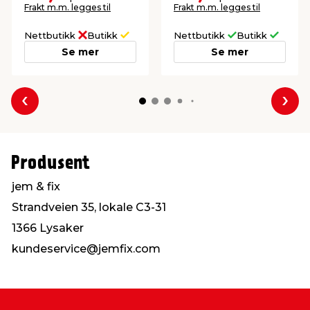
vinterhagen.
hageslangen.
Frakt m.m. legges til
Frakt m.m. legges til
Nettbutikk
Butikk
Nettbutikk
Butikk
Se mer
Se mer
Forrige
Nes
Produsent
jem & fix
Strandveien 35, lokale C3-31
1366 Lysaker
kundeservice@jemfix.com