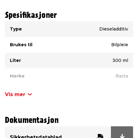
Spesifikasjoner
Type
Verdi
Type
Dieseladditiv
Brukes til
Bilpleie
Liter
300 ml
Merke
Basta
Vis mer
Dokumentasjon
Sikkerhetsdatablad