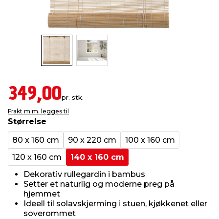
innredning
 koblinger
idslamper
kledning
& fritid
 & stillas
asser & stativer
ne, data & TV
& sko
ing
pressing og sylting
rier
349,00
pr. stk.
Frakt m.m. legges til
antning
ner
Størrelse
80 x 160 cm
90 x 220 cm
100 x 160 cm
edyr & ugress
120 x 160 cm
140 x 160 cm
Dekorativ rullegardin i bambus
Setter et naturlig og moderne preg på
hjemmet
Ideell til solavskjerming i stuen, kjøkkenet eller
soverommet