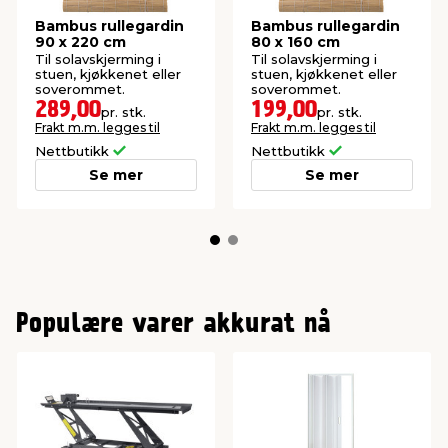
Bambus rullegardin
Bambus rullegardin
90 x 220 cm
80 x 160 cm
Til solavskjerming i
Til solavskjerming i
stuen, kjøkkenet eller
stuen, kjøkkenet eller
soverommet.
soverommet.
289,00
199,00
pr. stk.
pr. stk.
Frakt m.m. legges til
Frakt m.m. legges til
Nettbutikk
Nettbutikk
Se mer
Se mer
Populære varer akkurat nå