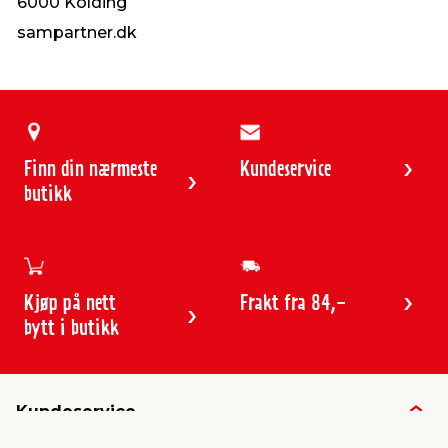
6000 Kolding
sampartner.dk
Finn din nærmeste
Kundeservice
butikk
Kjøp på nett
Frakt fra 84,-
bytt i butikk
Kundeservice