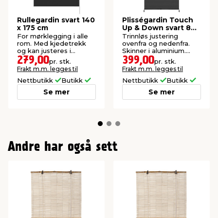
Rullegardin svart 140
Plisségardin Touch
x 175 cm
Up & Down svart 80
x 130 cm
For mørklegging i alle
Trinnløs justering
rom. Med kjedetrekk
ovenfra og nedenfra.
og kan justeres i
Skinner i aluminium.
bredden.
Justerbar bredde.
279,00
399,00
pr. stk.
pr. stk.
Inkluderer beslag og
Frakt m.m. legges til
Frakt m.m. legges til
skruer.
Nettbutikk
Butikk
Nettbutikk
Butikk
Se mer
Se mer
Andre har også sett