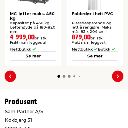
MC-løfter maks. 450
Foldedør i hvit PVC
kg
Kapasitet på 450 kg.
Plassbesparende og
Løftehøyde på 180-820
lett å rengjøre. Maks.
mm.
mål: 83 x 204 cm.
4 999,00
879,00
pr. stk.
pr. stk.
Frakt m.m. legges til
Frakt m.m. legges til
Nettbutikk
Nettbutikk
Butikk
Se mer
Se mer
Forrige
Nes
Produsent
Sam Partner A/S
Kokbjerg 31