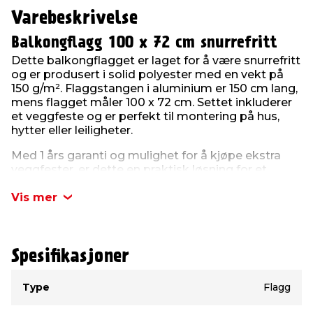
Varebeskrivelse
Balkongflagg 100 x 72 cm snurrefritt
Dette balkongflagget er laget for å være snurrefritt
og er produsert i solid polyester med en vekt på
150 g/m². Flaggstangen i aluminium er 150 cm lang,
mens flagget måler 100 x 72 cm. Settet inkluderer
et veggfeste og er perfekt til montering på hus,
hytter eller leiligheter.
Med 1 års garanti og mulighet for å kjøpe ekstra
veggfester, er dette en praktisk løsning for et
stilfullt flaggoppheng på 17. mai eller andre
flaggdager.
Vis mer
Spesifikasjoner
Type
Verdi
Type
Flagg