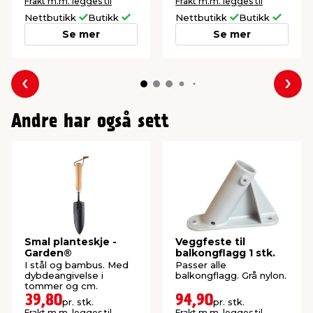
Frakt m.m. legges til
Frakt m.m. legges til
Nettbutikk
Butikk
Nettbutikk
Butikk
Se mer
Se mer
Forrige
Nes
Andre har også sett
Smal planteskje -
Veggfeste til
Garden®
balkongflagg 1 stk.
I stål og bambus. Med
Passer alle
dybdeangivelse i
balkongflagg. Grå nylon.
tommer og cm.
39,80
94,90
pr. stk.
pr. stk.
Frakt m.m. legges til
Frakt m.m. legges til