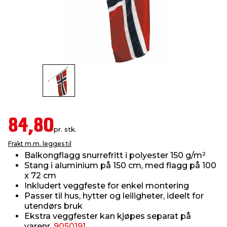
innredning
 koblinger
idslamper
kledning
& fritid
 & stillas
asser & stativer
ne, data & TV
& sko
ing
pressing og sylting
rier
antning
ner
84,80
pr. stk.
Frakt m.m. legges til
edyr & ugress
Balkongflagg snurrefritt i polyester 150 g/m²
Stang i aluminium på 150 cm, med flagg på 100
x 72 cm
Inkludert veggfeste for enkel montering
Passer til hus, hytter og leiligheter, ideelt for
utendørs bruk
Ekstra veggfester kan kjøpes separat på
varenr.
9050191