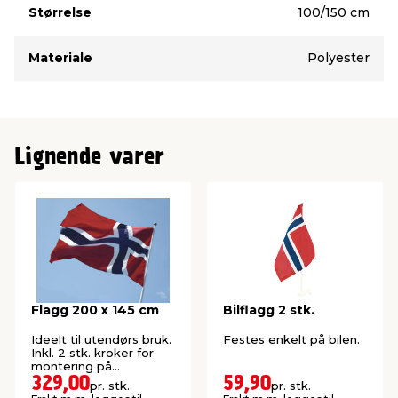
Størrelse
100/150 cm
Materiale
Polyester
Lignende varer
Flagg 200 x 145 cm
Bilflagg 2 stk.
Ideelt til utendørs bruk.
Festes enkelt på bilen.
Inkl. 2 stk. kroker for
montering på
flaggstang.
329,00
59,90
pr. stk.
pr. stk.