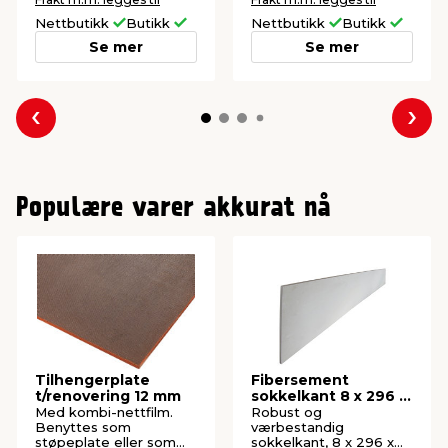
Nettbutikk
Butikk
Nettbutikk
Butikk
Se mer
Se mer
Forrige
Nes
Populære varer akkurat nå
Tilhengerplate
Fibersement
t/renovering 12 mm
sokkelkant 8 x 296 x
2400 mm
Med kombi-nettfilm.
Robust og
Benyttes som
værbestandig
støpeplate eller som
sokkelkant, 8 x 296 x