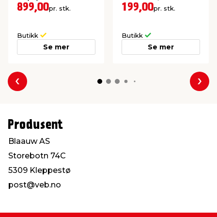
bunnplate til tilhenger.
2400 mm.
899,00
199,00
pr. stk.
pr. stk.
Butikk
Butikk
Se mer
Se mer
Forrige
Nes
Produsent
Blaauw AS
Storebotn 74C
5309 Kleppestø
post@veb.no