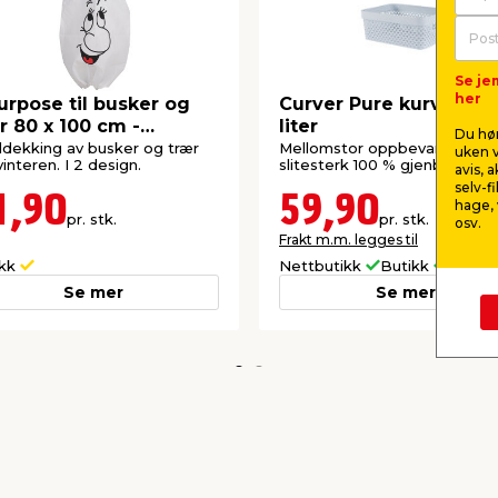
Se je
her
urpose til busker og
Curver Pure kurv blå 11
r 80 x 100 cm -
liter
Du hør
rden®
tildekking av busker og trær
Mellomstor oppbevaringskurv
uken v
interen. I 2 design.
slitesterk 100 % gjenbrukspla
avis, 
selv-f
1,90
59,90
hage, 
pr. stk.
pr. stk.
osv.
Frakt m.m. legges til
ikk
Nettbutikk
Butikk
Se mer
Se mer