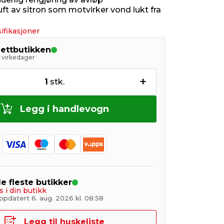
ft av sitron som motvirker vond lukt fra
ifikasjoner
nettbutikken
5 virkedager
+
1
stk.
Legg i handlevogn
de fleste butikker
s i din butikk
ppdatert 6. aug. 2026 kl. 08:58
Legg til huskeliste