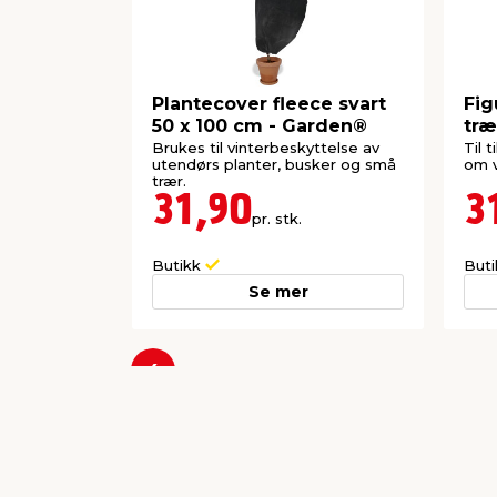
Plantecover fleece svart
Fig
50 x 100 cm - Garden®
træ
Ga
Brukes til vinterbeskyttelse av
Til 
utendørs planter, busker og små
om v
trær.
31,90
3
pr. stk.
Butikk
But
Se mer
Forrige