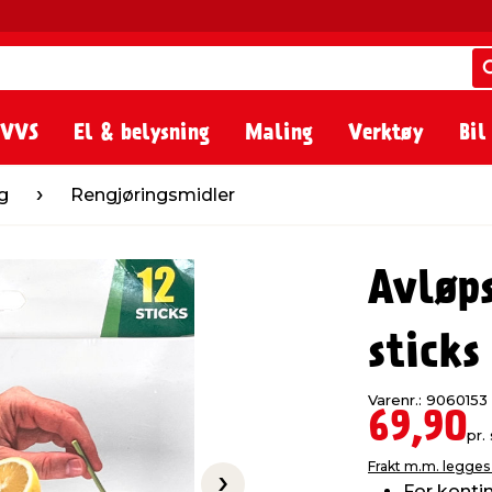
 VVS
El & belysning
Maling
Verktøy
Bil
jøringsmidler
g
Rengjøringsmidler
Avløps
sticks
Varenr.: 9060153
69,90
pr. 
Frakt m.m. legges 
For kontin