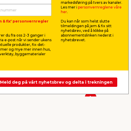
markedsføring på tvers av kanaler.
Les mer i
personvernreglene våre
her
.
m & fix' personvernregler
Du kan når som helst slutte
tilmeldingen på jem & fix sitt
Curver Pure kurv blå 4,5
Curver Pu
nyhetsbrev, ved å klikke på
liter
liter
er du fra oss 2-3 ganger i
abonnementslinken nederst i
 i
Liten oppbevaringskurv i
Mellomstor 
ia e-post når vi sender ukens
nyhetsbrevet.
st.
slitesterk kvalitet laget av 100 %
slitesterk 1
aktuelle produkter, fix-det-
gjenbruksplast.
ilmer og mye mer innen hus,
49,90
59,9
verktøy, byggematerialer
pr. stk.
Frakt m.m. legges til
Frakt m.m. le
Nettbutikk
Butikk
Nettbutikk
Se mer
Meld deg på vårt nyhetsbrev og delta i trekningen
Neste