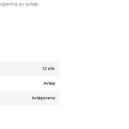
ngjøring av avløp.
t er faremerket:
12 stk.
Avløp
l, Geraniol.
Avløpsrens
.