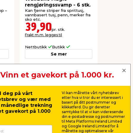
rengjøringssvamp - 6 stk.
naturent b
pp –
Kan fjerne striper fra sprittusj,
Bryter effekt
vannbasert tusj, penn, merker fra
matrester o
sko etc.
materiale.
39,90
69,8
pr. stk.
Frakt m.m. legges til
Nettbutikk
Butikk
Butikk
Se mer
Vinn et gavekort på 1.000 kr.
Neste
 deg på vårt
Vi kan målrette vårt nyhetsbrev
etter hva vi tror du er interessert i
etsbrev og vær med
basert på ditt postnummer og
r månedlige trekning
klikkatferd. Du gir deretter
t gavekort på 1.000
samtykke til at vi kan videresende
din e-postadresse og postnummer
til Meta Platforms Ireland Limited
og Google Ireland Limited for å
målrette og optimalisere vår