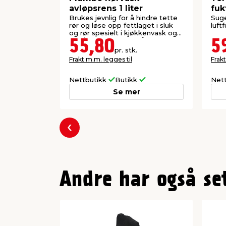
avløpsrens 1 liter
fuk
Brukes jevnlig for å hindre tette
Suge
rør og løse opp fettlaget i sluk
luft
og rør spesielt i kjøkkenvask og
dusj/bad. Fjerner også vond lukt.
55,80
5
pr. stk.
Frakt m.m. legges til
Frakt
Nettbutikk
Butikk
Net
Se mer
Forrige
Andre har også se