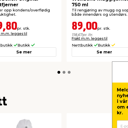
tfjerner
750 ml
r opp kondens/overflødig
Til rengjøring av mugg og so
fuktighet.
både innendørs og utendørs.
9,80
89,00
pr. stk.
pr. stk.
 m.m. legges til
118,67
pr. ltr.
Frakt m.m. legges til
tbutikk
Butikk
Nettbutikk
Butikk
Se mer
Se mer
Meld
nyh
tt
i vå
om e
kr.