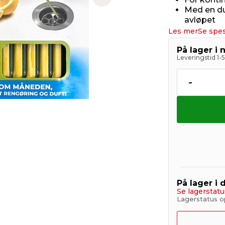
Next slide
Med en du
avløpet
Les mer
Se spes
På lager i 
Leveringstid 1-
-
På lager i 
Se lagerstatu
Lagerstatus o