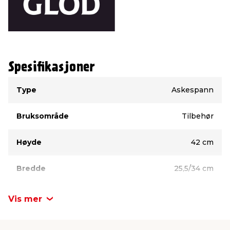
Spesifikasjoner
Type
Verdi
Type
Askespann
Bruksområde
Tilbehør
Høyde
42 cm
Bredde
25,5/34 cm
Vis mer