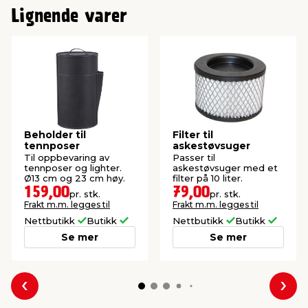
Lignende varer
Beholder til
Filter til
tennposer
askestøvsuger
Til oppbevaring av
Passer til
tennposer og lighter.
askestøvsuger med et
Ø13 cm og 23 cm høy.
filter på 10 liter.
159,00
79,00
pr. stk.
pr. stk.
Frakt m.m. legges til
Frakt m.m. legges til
Nettbutikk
Butikk
Nettbutikk
Butikk
Se mer
Se mer
Forrige
Nes