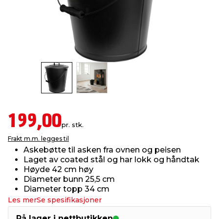
innredning
 koblinger
idslamper
kledning
& fritid
 & stillas
asser & stativer
ne, data & TV
& sko
ing
pressing og sylting
rier
antning
ner
199,00
pr. stk.
Frakt m.m. legges til
edyr & ugress
Askebøtte til asken fra ovnen og peisen
Laget av coated stål og har lokk og håndtak
Høyde 42 cm høy
Diameter bunn 25,5 cm
Diameter topp 34 cm
Les mer
Se spesifikasjoner
På lager i nettbutikken