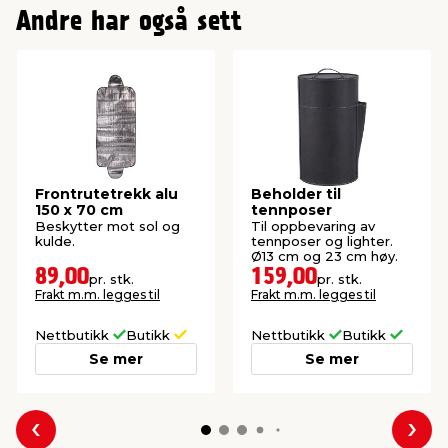
Andre har også sett
Frontrutetrekk alu
Beholder til
150 x 70 cm
tennposer
Beskytter mot sol og
Til oppbevaring av
kulde.
tennposer og lighter.
Ø13 cm og 23 cm høy.
89,00
159,00
pr. stk.
pr. stk.
Frakt m.m. legges til
Frakt m.m. legges til
Nettbutikk
Butikk
Nettbutikk
Butikk
Se mer
Se mer
Forrige
Nes