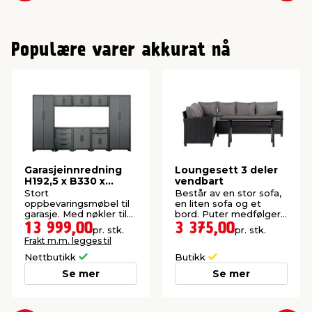
Populære varer akkurat nå
Garasjeinnredning
Loungesett 3 deler
H192,5 x B330 x
vendbart
D47,2 cm
Stort
Består av en stor sofa,
oppbevaringsmøbel til
en liten sofa og et
garasje. Med nøkler til
bord. Puter medfølger.
alle dører.
Settet er vendbart og
13 999,00
3 375,00
pr. stk.
pr. stk.
kan derfor stå både
Frakt m.m. legges til
venstre- og
høyrevendt.
Nettbutikk
Butikk
Se mer
Se mer