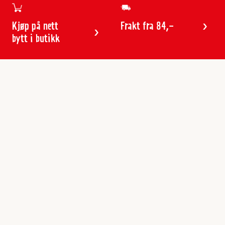
Kjøp på nett
Frakt fra 84,-
bytt i butikk
Kundeservice
Butikker & åpningstider
Kundeavisen
Kontakt
Gavekort
Frakt & levering
Reklamasjon