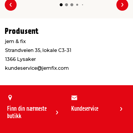
Forrige
Nes
Produsent
jem & fix
Strandveien 35, lokale C3-31
1366 Lysaker
kundeservice@jemfix.com
Finn din nærmeste
Kundeservice
butikk