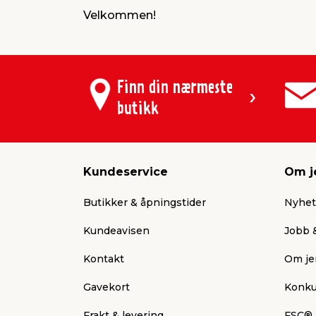
Velkommen!
Finn din nærmeste
butikk
Kundeservice
Om j
Butikker & åpningstider
Nyhet
Kundeavisen
Jobb &
Kontakt
Om je
Gavekort
Konku
Frakt & levering
FSC®