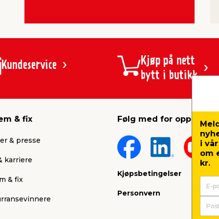
Kjøp på nett
Kundeservice
bytt i butikk
em & fix
Følg med for oppdateri
Meld
nyh
er & presse
i vå
om e
 karriere
kr.
Kjøpsbetingelser
m & fix
Personvern
rransevinnere