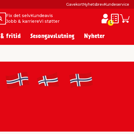
Gavekort
Nyhetsbrev
Kundeservice
Fix det selv
Kundeavis
Søk
Søk
Jobb & karriere
Vi støtter
Huskelist
Hand
1
 & fritid
Sesongavslutning
Nyheter