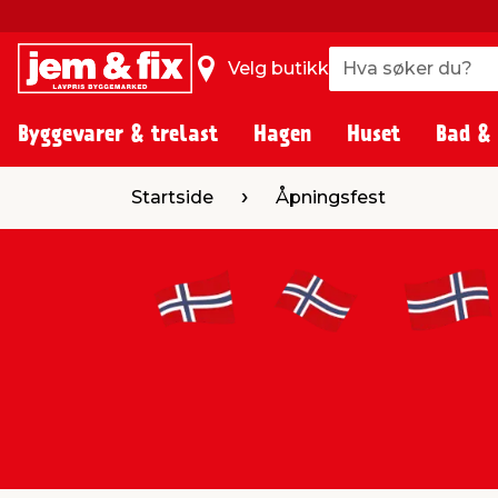
Hva søker du?
Hva søker du?
Velg butikk
Byggevarer & trelast
Hagen
Huset
Bad &
Startside
Åpningsfest