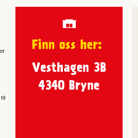
Finn oss her:
or
Vesthagen 3B
4340 Bryne
til