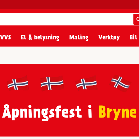
 VVS
El & belysning
Maling
Verktøy
Bil
Åpningsfest i
Bryne