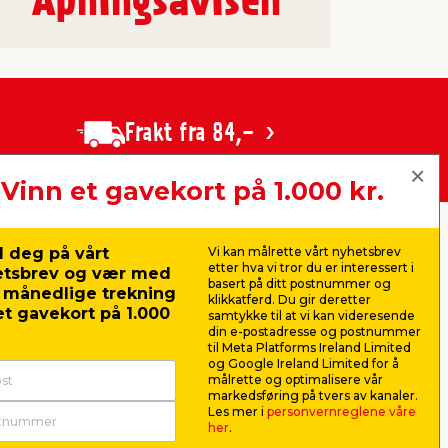
Åpningsavisen
Frakt fra 84,-
Vinn et gavekort på 1.000 kr.
nger:
jem & fix Norge AS, Strandveien 35,
 deg på vårt
Vi kan målrette vårt nyhetsbrev
1366 Lysaker (Hovedkontor)
etter hva vi tror du er interessert i
etsbrev og vær med
Organisasjonsnummer: 919 562 404
basert på ditt postnummer og
r månedlige trekning
klikkatferd. Du gir deretter
E-post:
kundeservice@jemfix.com
t gavekort på 1.000
samtykke til at vi kan videresende
din e-postadresse og postnummer
til Meta Platforms Ireland Limited
og Google Ireland Limited for å
målrette og optimalisere vår
markedsføring på tvers av kanaler.
Les mer i
personvernreglene våre
her
.