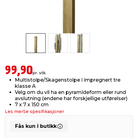
innredning
 koblinger
idslamper
kledning
& fritid
 & stillas
asser & stativer
ne, data & TV
& sko
ing
pressing og sylting
rier
99,90
antning
ner
pr. stk.
Multistolpe/Skagenstolpe i impregnert tre
klasse A
edyr & ugress
Velg om du vil ha en pyramideform eller rund
avslutning (endene har forskjellige utførelser)
7 x 7 x 150 cm
Les mer
Se spesifikasjoner
Fås kun i butikk