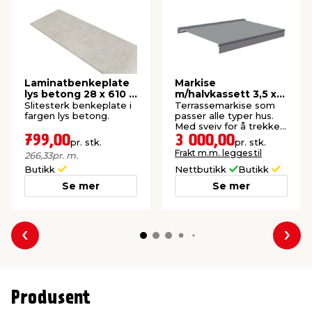
Laminatbenkeplate
Markise
lys betong 28 x 610 x
m/halvkassett 3,5 x
3000 mm
2,5 m
Slitesterk benkeplate i
Terrassemarkise som
fargen lys betong.
passer alle typer hus.
Med sveiv for å trekke
markisen ut eller inn.
799,00
3 000,00
pr. stk.
pr. stk.
Frakt m.m. legges til
266,33
pr. m.
Butikk
Nettbutikk
Butikk
Se mer
Se mer
Forrige
Nes
Produsent