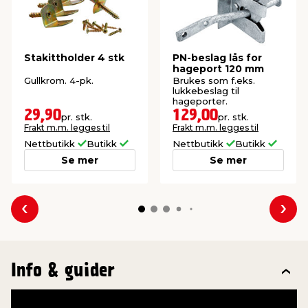
Stakittholder 4 stk
PN-beslag lås for
hageport 120 mm
Gullkrom. 4-pk.
Brukes som f.eks.
lukkebeslag til
hageporter.
29,90
129,00
pr. stk.
pr. stk.
Frakt m.m. legges til
Frakt m.m. legges til
Nettbutikk
Butikk
Nettbutikk
Butikk
Se mer
Se mer
Forrige
Nes
Info & guider