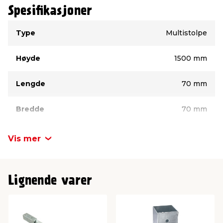
Spesifikasjoner
Type
Verdi
Type
Multistolpe
Høyde
1500 mm
Lengde
70 mm
Bredde
70 mm
Materiale
Impregnert tre
Vis mer
Lignende varer