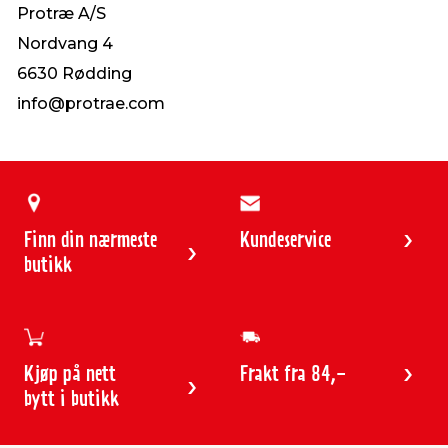
Protræ A/S
Nordvang 4
6630 Rødding
info@protrae.com
Finn din nærmeste
Kundeservice
butikk
Kjøp på nett
Frakt fra 84,-
bytt i butikk