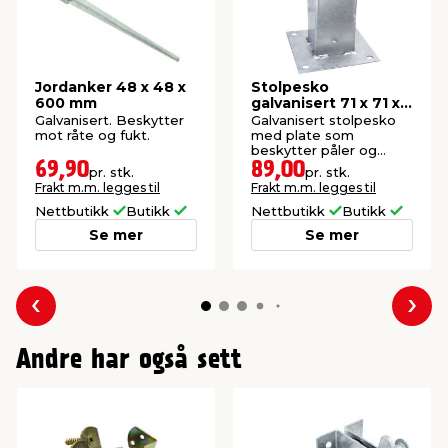
Jordanker 48 x 48 x
Stolpesko
600 mm
galvanisert 71 x 71 x
150 mm
Galvanisert. Beskytter
Galvanisert stolpesko
mot råte og fukt.
med plate som
beskytter påler og
stolper i mange år.
69,90
89,00
pr. stk.
pr. stk.
Frakt m.m. legges til
Frakt m.m. legges til
Nettbutikk
Butikk
Nettbutikk
Butikk
Se mer
Se mer
Forrige
Nes
Andre har også sett