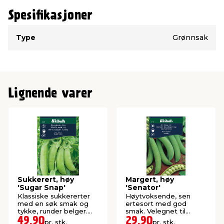
Spesifikasjoner
Type
Verdi
Type
Grønnsak
Lignende varer
Sukkerert, høy
Margert, høy
'Sugar Snap'
'Senator'
Klassiske sukkererter
Høytvoksende, sen
med en søk smak og
ertesort med god
tykke, runder belger.
smak. Velegnet til
Spis som snacks eller i
frysing.
49,90
29,90
pr. stk.
pr. stk.