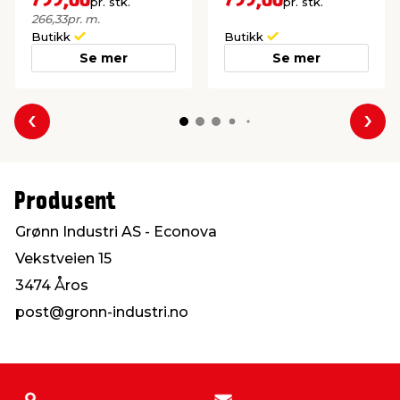
799,00
799,00
pr. stk.
pr. stk.
266,33
pr. m.
Butikk
Butikk
Se mer
Se mer
Forrige
Nes
Produsent
Grønn Industri AS - Econova
Vekstveien 15
3474 Åros
post@gronn-industri.no