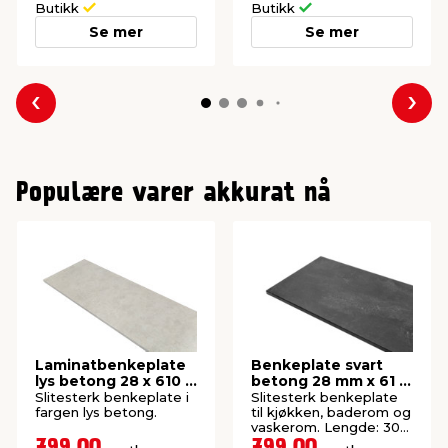
Butikk
Butikk
Se mer
Se mer
Forrige
Nes
Populære varer akkurat nå
Laminatbenkeplate
Benkeplate svart
lys betong 28 x 610 x
betong 28 mm x 61 x
3000 mm
300 cm
Slitesterk benkeplate i
Slitesterk benkeplate
fargen lys betong.
til kjøkken, baderom og
vaskerom. Lengde: 300
cm.