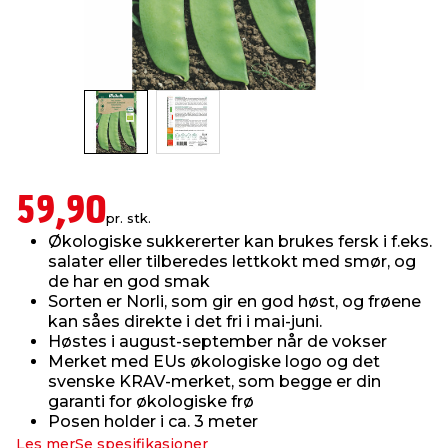
innredning
 koblinger
idslamper
kledning
& fritid
 & stillas
asser & stativer
ne, data & TV
& sko
ing
pressing og sylting
rier
59,90
pr. stk.
antning
ner
Økologiske sukkererter kan brukes fersk i f.eks.
salater eller tilberedes lettkokt med smør, og
de har en god smak
edyr & ugress
Sorten er Norli, som gir en god høst, og frøene
kan såes direkte i det fri i mai-juni.
Høstes i august-september når de vokser
Merket med EUs økologiske logo og det
svenske KRAV-merket, som begge er din
garanti for økologiske frø
Posen holder i ca. 3 meter
Les mer
Se spesifikasjoner