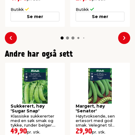
salat.
Butikk
Butikk
Se mer
Se mer
Forrige
Nes
Andre har også sett
Sukkerert, høy
Margert, høy
'Sugar Snap'
'Senator'
Klassiske sukkererter
Høytvoksende, sen
med en søk smak og
ertesort med god
tykke, runder belger.
smak. Velegnet til
Spis som snacks eller i
frysing.
49,90
29,90
pr. stk.
pr. stk.
salat.