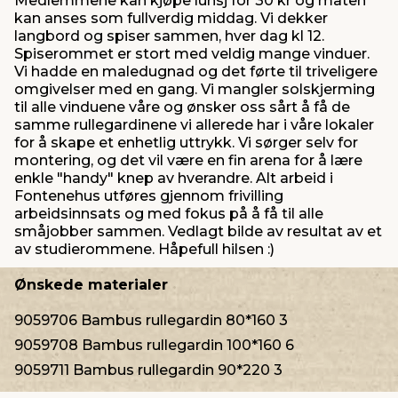
Medlemmene kan kjøpe lunsj for 30 kr og maten
kan anses som fullverdig middag. Vi dekker
langbord og spiser sammen, hver dag kl 12.
Spiserommet er stort med veldig mange vinduer.
Vi hadde en maledugnad og det førte til triveligere
omgivelser med en gang. Vi mangler solskjerming
til alle vinduene våre og ønsker oss sårt å få de
samme rullegardinene vi allerede har i våre lokaler
for å skape et enhetlig uttrykk. Vi sørger selv for
montering, og det vil være en fin arena for å lære
enkle "handy" knep av hverandre. Alt arbeid i
Fontenehus utføres gjennom frivilling
arbeidsinnsats og med fokus på å få til alle
småjobber sammen. Vedlagt bilde av resultat av et
av studierommene. Håpefull hilsen :)
Ønskede materialer
9059706 Bambus rullegardin 80*160 3
9059708 Bambus rullegardin 100*160 6
9059711 Bambus rullegardin 90*220 3