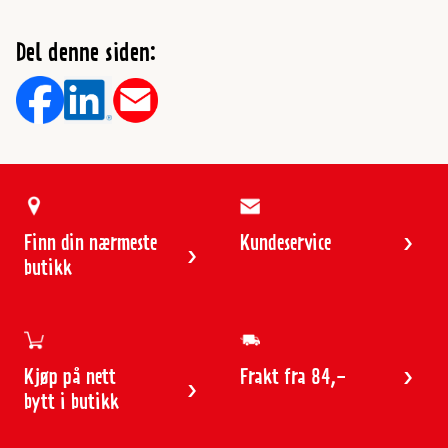
Del denne siden:
Finn din nærmeste
Kundeservice
butikk
Kjøp på nett
Frakt fra 84,-
bytt i butikk