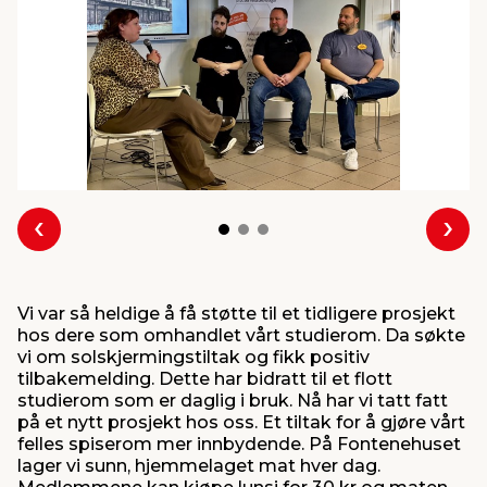
innredning
 koblinger
idslamper
kledning
& fritid
 & stillas
asser & stativer
ne, data & TV
& sko
ing
pressing og sylting
rier
Forrige
Nes
antning
ner
Vi var så heldige å få støtte til et tidligere prosjekt
edyr & ugress
hos dere som omhandlet vårt studierom. Da søkte
vi om solskjermingstiltak og fikk positiv
tilbakemelding. Dette har bidratt til et flott
studierom som er daglig i bruk. Nå har vi tatt fatt
på et nytt prosjekt hos oss. Et tiltak for å gjøre vårt
felles spiserom mer innbydende. På Fontenehuset
lager vi sunn, hjemmelaget mat hver dag.