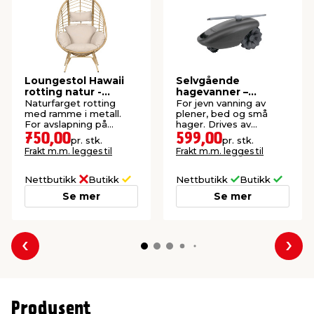
Loungestol Hawaii
Selvgående
rotting natur -
hagevanner –
Sunlife®
Garden®
Naturfarget rotting
For jevn vanning av
med ramme i metall.
plener, bed og små
For avslapning på
hager. Drives av
terrassen, i hagen eller i
vanntrykket fra
750,00
599,00
pr. stk.
pr. stk.
vinterhagen.
hageslangen.
Frakt m.m. legges til
Frakt m.m. legges til
Nettbutikk
Butikk
Nettbutikk
Butikk
Se mer
Se mer
Forrige
Nes
Produsent