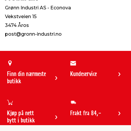
Grønn Industri AS - Econova
Vekstveien 15
3474 Åros
post@gronn-industri.no
Finn din nærmeste
Kundeservice
butikk
Kjøp på nett
Frakt fra 84,-
bytt i butikk