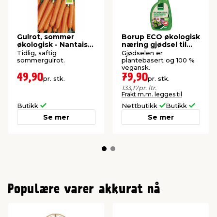
Gulrot, sommer
Borup ECO økologisk
økologisk - Nantaise
næring gjødsel til
2
blomster 600 ml
Tidlig, saftig
Gjødselen er
sommergulrot.
plantebasert og 100 %
vegansk.
49,90
79,90
pr. stk.
pr. stk.
133,17
pr. ltr.
Frakt m.m. legges til
Butikk
Nettbutikk
Butikk
Se mer
Se mer
Populære varer akkurat nå