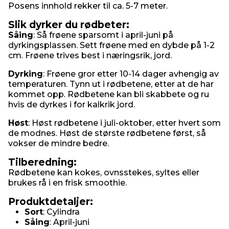
Posens innhold rekker til ca. 5-7 meter.
Slik dyrker du rødbeter:
Såing
: Så frøene sparsomt i april-juni på
dyrkingsplassen. Sett frøene med en dybde på 1-2
cm. Frøene trives best i næringsrik, jord.
Dyrking
: Frøene gror etter 10-14 dager avhengig av
temperaturen. Tynn ut i rødbetene, etter at de har
kommet opp. Rødbetene kan bli skabbete og ru
hvis de dyrkes i for kalkrik jord.
Høst
: Høst rødbetene i juli-oktober, etter hvert som
de modnes. Høst de største rødbetene først, så
vokser de mindre bedre.
Tilberedning:
Rødbetene kan kokes, ovnsstekes, syltes eller
brukes rå i en frisk smoothie.
Produktdetaljer:
Sort
: Cylindra
Såing
: April-juni