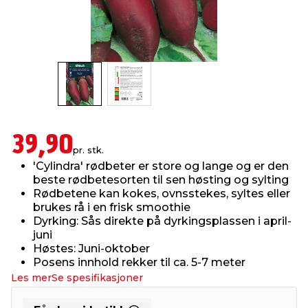
innredning
 koblinger
idslamper
kledning
& fritid
 & stillas
asser & stativer
ne, data & TV
& sko
ing
pressing og sylting
rier
39,90
pr. stk.
antning
ner
'Cylindra' rødbeter er store og lange og er den
beste rødbetesorten til sen høsting og sylting
Rødbetene kan kokes, ovnsstekes, syltes eller
edyr & ugress
brukes rå i en frisk smoothie
Dyrking: Sås direkte på dyrkingsplassen i april-
juni
Høstes: Juni-oktober
Posens innhold rekker til ca. 5-7 meter
Les mer
Se spesifikasjoner