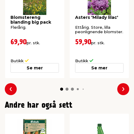
Blomstereng
Asters 'Milady lilac'
blanding big pack
Flerårig.
Ettårig. Store, lilla
peonlignende blomster.
69,90
59,90
pr. stk.
pr. stk.
Butikk
Butikk
Se mer
Se mer
Forrige
Nes
Andre har også sett