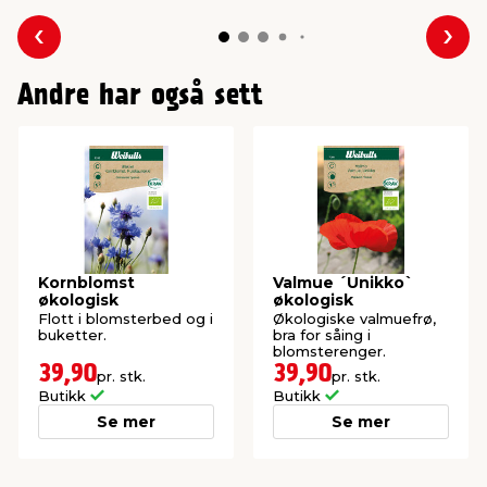
Forrige
Nes
Andre har også sett
Kornblomst
Valmue ´Unikko`
økologisk
økologisk
Flott i blomsterbed og i
Økologiske valmuefrø,
buketter.
bra for såing i
blomsterenger.
39,90
39,90
pr. stk.
pr. stk.
Butikk
Butikk
Se mer
Se mer