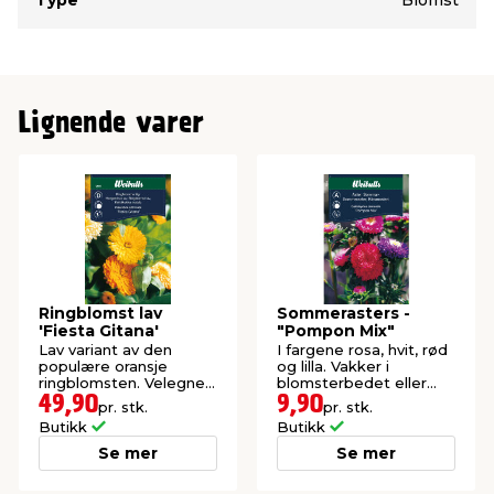
Lignende varer
Ringblomst lav
Sommerasters -
'Fiesta Gitana'
"Pompon Mix"
Lav variant av den
I fargene rosa, hvit, rød
populære oransje
og lilla. Vakker i
ringblomsten. Velegnet
blomsterbedet eller
som snittblomst.
som snittblomst.
49,90
9,90
pr. stk.
pr. stk.
Butikk
Butikk
Se mer
Se mer