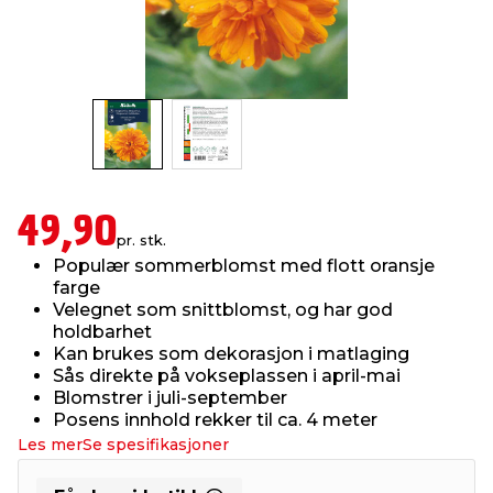
innredning
 koblinger
idslamper
kledning
& fritid
 & stillas
asser & stativer
ne, data & TV
& sko
ing
pressing og sylting
rier
49,90
pr. stk.
antning
ner
Populær sommerblomst med flott oransje
farge
Velegnet som snittblomst, og har god
edyr & ugress
holdbarhet
Kan brukes som dekorasjon i matlaging
Sås direkte på vokseplassen i april-mai
Blomstrer i juli-september
Posens innhold rekker til ca. 4 meter
Les mer
Se spesifikasjoner