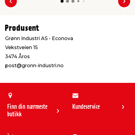
Forrige
Nes
Produsent
Grønn Industri AS - Econova
Vekstveien 15
3474 Åros
post@gronn-industri.no
Finn din nærmeste
Kundeservice
butikk