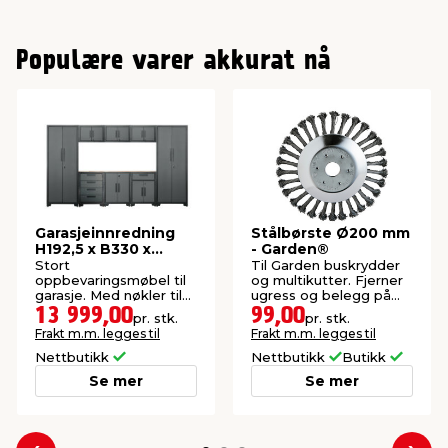
Populære varer akkurat nå
Garasjeinnredning
Stålbørste Ø200 mm
H192,5 x B330 x
- Garden®
D47,2 cm
Stort
Til Garden buskrydder
oppbevaringsmøbel til
og multikutter. Fjerner
garasje. Med nøkler til
ugress og belegg på
alle dører.
heller og harde
13 999,00
99,00
pr. stk.
pr. stk.
steinoverflater.
Frakt m.m. legges til
Frakt m.m. legges til
Nettbutikk
Nettbutikk
Butikk
Se mer
Se mer