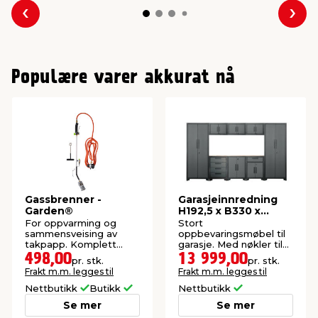
Forrige
Nes
Populære varer akkurat nå
Gassbrenner -
Garasjeinnredning
Garden®
H192,5 x B330 x
D47,2 cm
For oppvarming og
Stort
sammensveising av
oppbevaringsmøbel til
takpapp. Komplett
garasje. Med nøkler til
sett.
alle dører.
498,00
13 999,00
pr. stk.
pr. stk.
Frakt m.m. legges til
Frakt m.m. legges til
Nettbutikk
Butikk
Nettbutikk
Se mer
Se mer