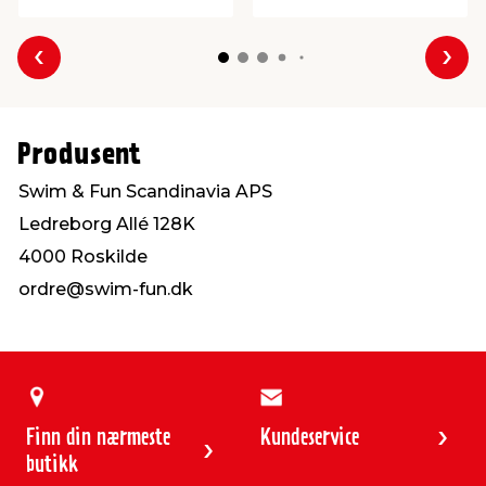
Forrige
Nes
Produsent
Swim & Fun Scandinavia APS
Ledreborg Allé 128K
4000 Roskilde
ordre@swim-fun.dk
Finn din nærmeste
Kundeservice
butikk