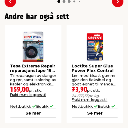
Forrige
Nes
Andre har også sett
Tesa Extreme Repair
Loctite Super Glue
reparasjonstape 19
Power Flex Control
mm x 2,5 meter
Til reparasjon av slanger
Lim med tilsatt gummi
og rør, samt isolering av
gjør den fleksibel og
kabler og elektronikk.
godt egnet til mange
Til inne/ute.
materialer.
159,00
73,90
pr. stk.
pr. stk.
Frakt m.m. legges til
24 633,33
pr. kg.
Frakt m.m. legges til
Nettbutikk
Butikk
Nettbutikk
Butikk
Se mer
Se mer