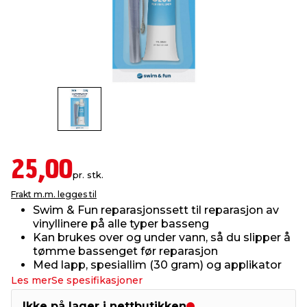
innredning
 koblinger
idslamper
kledning
& fritid
 & stillas
asser & stativer
ne, data & TV
& sko
ing
pressing og sylting
rier
antning
ner
25,00
pr. stk.
Frakt m.m. legges til
edyr & ugress
Swim & Fun reparasjonssett til reparasjon av
vinyllinere på alle typer basseng
Kan brukes over og under vann, så du slipper å
tømme bassenget før reparasjon
Med lapp, spesiallim (30 gram) og applikator
Les mer
Se spesifikasjoner
Ikke på lager i nettbutikken