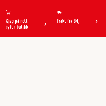
Kjøp på nett
Frakt fra 84,-
bytt i butikk
Kundeservice
Butikker & åpningstider
Kundeavisen
Kontakt
Gavekort
Frakt & levering
Reklamasjon