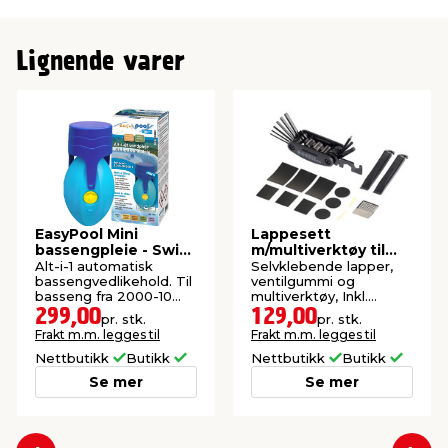
Lignende varer
EasyPool Mini
Lappesett
bassengpleie - Swim
m/multiverktøy til
& fun
sykler - BikeZone®
Alt-i-1 automatisk
Selvklebende lapper,
bassengvedlikehold. Til
ventilgummi og
basseng fra 2000-10
multiverktøy, Inkl.
000 liter. Virker i opptil
oppbevaringsveske.
299,00
129,00
pr. stk.
pr. stk.
2 måneder. Enkelt,
Frakt m.m. legges til
Frakt m.m. legges til
sikkert og effektivt.
Nettbutikk
Butikk
Nettbutikk
Butikk
Se mer
Se mer