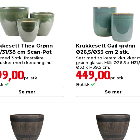
kkesett Thea Grønn
Krukkesett Gail grønn
/31/38 cm Scan-Pot
Ø26,5/Ø33 cm 2 stk.
med 3 stk. frostsikre
Sett med to keramikkrukker 
rukker med dreneringshull.
grønn glasur. Mål: Ø26,5 x H31,
Ø33 x H39,5 cm.
99,00
449,00
pr. stk.
pr. stk.
kk
Butikk
Se mer
Se mer