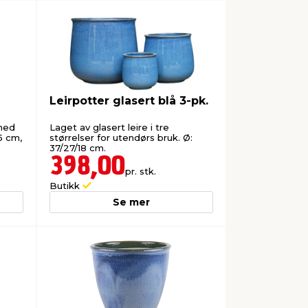
Leirpotter glasert blå 3-pk.
med
Laget av glasert leire i tre
5 cm,
størrelser for utendørs bruk. Ø:
37/27/18 cm.
398,00
pr. stk.
Butikk
Se mer