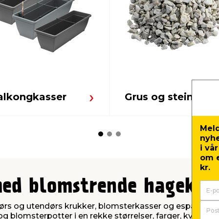
alkongkasser
Grus og stein
Meld
nyh
i vå
om e
kr.
med blomstrende hagekru
ndørs og utendørs krukker, blomsterkasser og espalier til
blomsterpotter i en rekke størrelser, farger, kvaliteter o