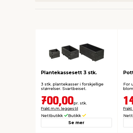
Plantekassesett 3 stk.
Pot
3 stk. plantekasser i forskjellige
For u
størrelser. Svartbeiset.
blom
700,00
1
pr. stk.
Frakt m.m. legges til
Frakt
Nettbutikk
Butikk
Nett
Se mer