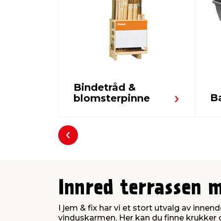
Bindetråd &
B
blomsterpinne
Forrige
Innred terrassen 
I jem & fix har vi et stort utvalg av inne
vinduskarmen. Her kan du finne krukker og 