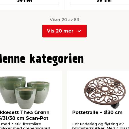
Se mer
Se mer
Viser 20 av 83
Vis 20 mer
denne kategorien
kkesett Thea Grønn
Pottetralle - Ø30 cm
/31/38 cm Scan-Pot
 med 3 stk. frostsikre
For underlag og flytting av
krukker med dreneringshull.
blomsterkrukker. Med 3 plasth