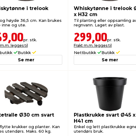
skytønne i trelook
Whiskytønne i trelook 
x H32 cm
og høyde 36,5 cm. Kan brukes
Til planting eller oppsamling a
 inne og ute.
regnvann. Laget av plast.
69,00
299,00
pr. stk.
pr. stk.
 m.m. legges til
Frakt m.m. legges til
butikk
Butikk
Nettbutikk
Butikk
Se mer
Se mer
tetralle Ø30 cm svart
Plastkrukke svart Ø45 x
H41 cm
 flytte krukker og planter. Kan
Enkel og lett plastkrukke egne
es utendørs. Maks. 60 kg.
utendørs bruk.