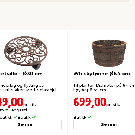
tetralle - Ø30 cm
Whiskytønne Ø64 cm
nderlag og flytting av
Til planter. Diameter på 64 c
sterkrukker. Med 3 plasthjul.
høyde på 38 cm.
49,00
699,00
pr. stk.
pr. stk.
 m.m. legges til
butikk
Butikk
Butikk
Se mer
Se mer