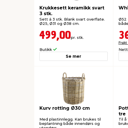
Krukkesett keramikk svart
Whi
3 stk.
Sett á 3 stk. Blank svart overflate.
Ø52 
Ø25, Ø31 og Ø38 cm.
både
499,00
3
pr. stk.
Frakt
Butikk
Nett
Se mer
Kurv rotting Ø30 cm
Pot
tre
Med plastinnlegg. Kan brukes til
Til å
beplantning både innendørs og
bruk
utendørs.