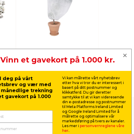
Vinterbeskyttels
Vinn et gavekort på 1.000 kr.
Fuglefrø
e til planter
 deg på vårt
Vi kan målrette vårt nyhetsbrev
etter hva vi tror du er interessert i
etsbrev og vær med
Neste
basert på ditt postnummer og
r månedlige trekning
klikkatferd. Du gir deretter
t gavekort på 1.000
samtykke til at vi kan videresende
din e-postadresse og postnummer
til Meta Platforms Ireland Limited
kker
og Google Ireland Limited for å
målrette og optimalisere vår
markedsføring på tvers av kanaler.
 hagen, terrassen, balkongen eller
Les mer i
personvernreglene våre
her
.
g prisklasser, og i jem & fix har vi