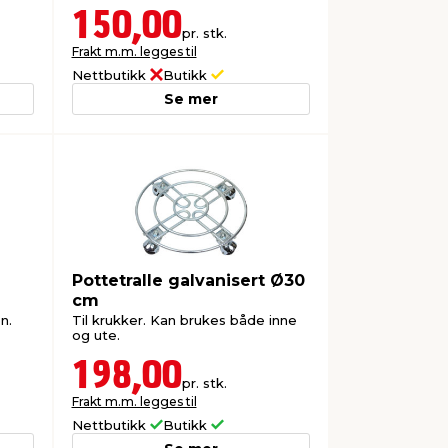
150,00
pr. stk.
Frakt m.m. legges til
Nettbutikk
Butikk
Se mer
Pottetralle galvanisert Ø30
cm
n.
Til krukker. Kan brukes både inne
og ute.
198,00
pr. stk.
Frakt m.m. legges til
Nettbutikk
Butikk