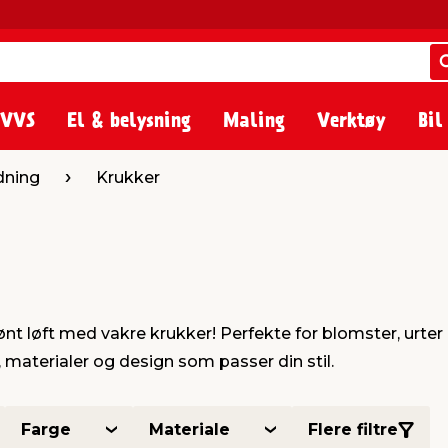
 VVS
El & belysning
Maling
Verktøy
Bil
dning
Krukker
ønt løft med vakre krukker! Perfekte for blomster, urter
 materialer og design som passer din stil.
Farge
Materiale
Flere filtre