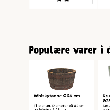
Se mer
0
1
Populære varer i 
2
3
4
Whiskytønne Ø64 cm
Kru
Ø25
Til planter. Diameter på 64 cm
Sett
og høyde på 38 cm.
leir