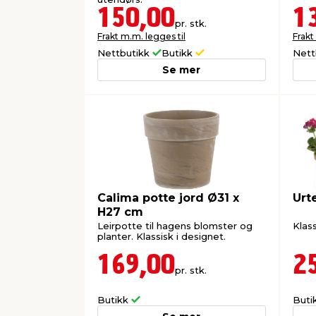
150,00
1
pr. stk.
Frakt m.m. legges til
Frakt
Nettbutikk
Butikk
Nett
Se mer
Calima potte jord Ø31 x
Urt
H27 cm
Leirpotte til hagens blomster og
Klass
planter. Klassisk i designet.
169,00
2
pr. stk.
Butikk
Buti