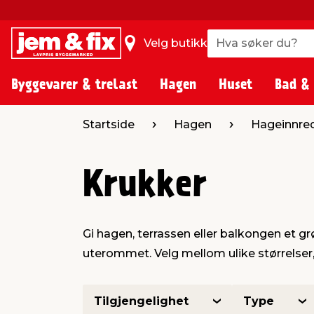
Hva søker du?
Hva søker du?
Velg butikk
Byggevarer & trelast
Hagen
Huset
Bad &
Startside
Hagen
Hageinnre
Krukker
Gi hagen, terrassen eller balkongen et gr
uterommet. Velg mellom ulike størrelser,
Tilgjengelighet
Type