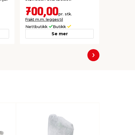
700,00
199,
pr. stk.
Frakt m.m. legges til
Frakt m.m. le
Nettbutikk
Butikk
Nettbutikk
Se mer
Neste