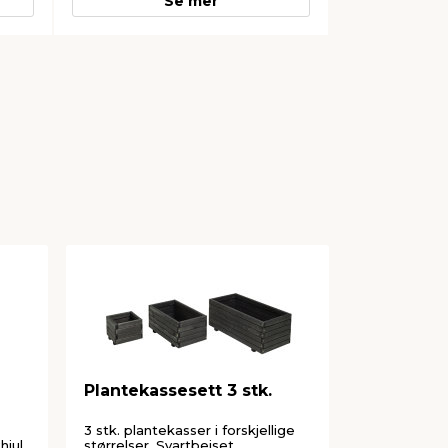
Se mer
Plantekassesett 3 stk.
Whiskytøn
Ø37,5 x H
3 stk. plantekasser i forskjellige
Til planting
jul.
størrelser. Svartbeiset.
regnvann. La