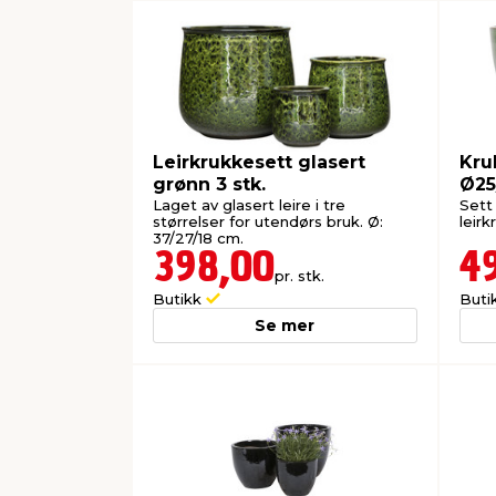
Leirkrukkesett glasert
Kru
grønn 3 stk.
Ø25
Laget av glasert leire i tre
Sett 
størrelser for utendørs bruk. Ø:
leirk
37/27/18 cm.
398,00
4
pr. stk.
Butikk
Buti
Se mer