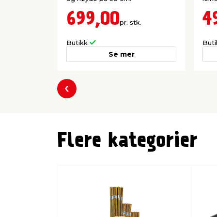
699,00
4
pr. stk.
Butikk
But
Se mer
Forrige
Flere kategorier