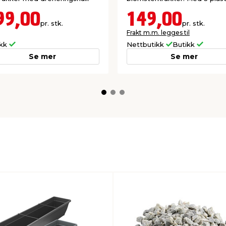
99,00
149,00
pr. stk.
pr. stk.
Frakt m.m. legges til
ikk
Nettbutikk
Butikk
Se mer
Se mer