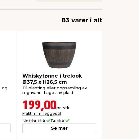
83 varer i alt
Whiskytønne i trelook
Ø37,5 x H26,5 cm
m og
Til planting eller oppsamling av
regnvann. Laget av plast.
199,00
pr. stk.
Frakt m.m. legges til
Nettbutikk
Butikk
Se mer