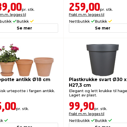
39,00
259,00
pr. stk.
pr. stk.
 m.m. legges til
Frakt m.m. legges til
butikk
Butikk
Nettbutikk
Butikk
Se mer
Se mer
epotte antikk Ø18 cm
Plastkrukke svart Ø30 x
H27,3 cm
isk urtepotte i fargen antikk.
Elegant og lett krukke til hage
Laget av plast.
5,00
99,90
pr. stk.
pr. stk.
Frakt m.m. legges til
kk
Nettbutikk
Butikk