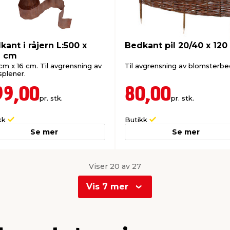
kant i råjern L:500 x
Bedkant pil 20/40 x 12
6 cm
cm x 16 cm. Til avgrensning av
Til avgrensning av blomsterbe
splener.
99,00
80,00
pr. stk.
pr. stk.
kk
Butikk
Se mer
Se mer
Viser 20 av 27
Vis 7 mer