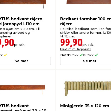
TUS bedkant råjern
Bedkant formbar 100 c
 jordspyd L110 cm
råjern
m x 0,06 cm x 20 cm. Til
Feksibel bedkant som kan for
ensning av bed og
sirkler eller andre former. L: 10
splener.
H: 12 cm.
9,90
99,90
pr. stk.
pr. stk.
Frakt m.m. legges til
kk
Nettbutikk
Butikk
Se mer
Se mer
TUS bedkant
Minigjerde 35 × 120 cm
tenstål m/spyd 20 x 100