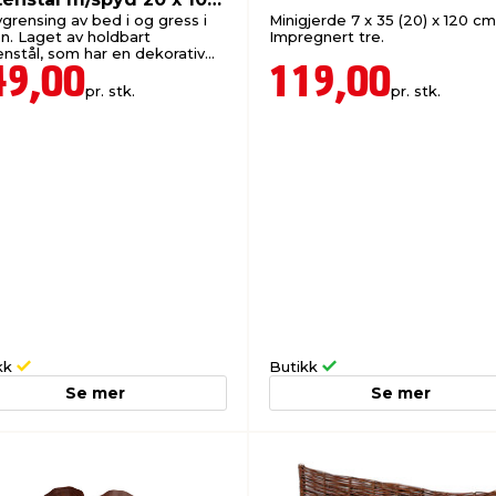
vgrensing av bed i og gress i
Minigjerde 7 x 35 (20) x 120 cm
n. Laget av holdbart
Impregnert tre.
enstål, som har en dekorativ
n farge.
49,00
119,00
pr. stk.
pr. stk.
kk
Butikk
Se mer
Se mer