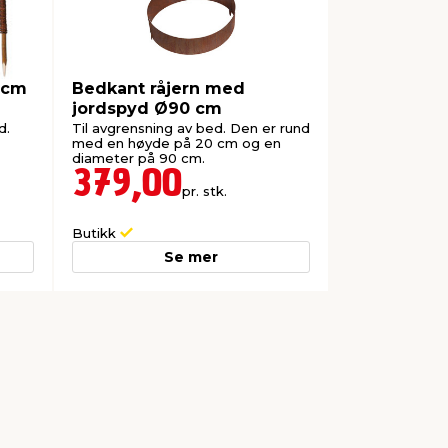
0 cm
Bedkant råjern med
jordspyd Ø90 cm
d.
Til avgrensning av bed. Den er rund
med en høyde på 20 cm og en
diameter på 90 cm.
379,00
pr. stk.
Butikk
Se mer