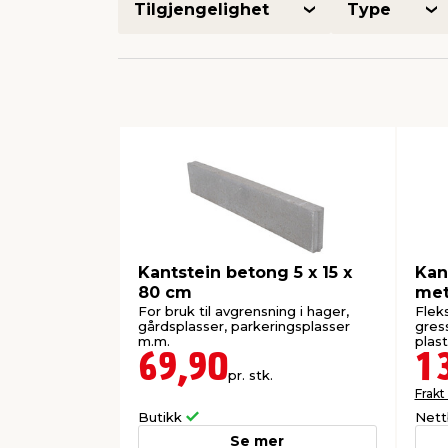
Tilgjengelighet
Type
Kantstein betong 5 x 15 x
Kan
80 cm
met
For bruk til avgrensning i hager,
Flek
gårdsplasser, parkeringsplasser
gres
m.m.
plast
69,90
1
pr. stk.
Frakt
Butikk
Nett
Se mer