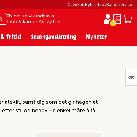
Gavekort
Nyhetsbrev
Kundeservice
Fix det selv
Kundeavis
Søk
Søk
Jobb & karriere
Vi støtter
Huskelist
Hand
1
 & fritid
Sesongavslutning
Nyheter
S
Ing
var
r atskilt, samtidig som det gir hagen et
å
 etter stil og behov. En enkel måte å få
vis