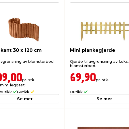
kant 30 x 120 cm
Mini plankegjerde
avgrensning av blomsterbed
Gjerde til avgrensning av f.eks.
blomsterbed.
09,00
69,90
pr. stk.
pr. stk.
 m.m. legges til
butikk
Butikk
Butikk
Se mer
Se mer