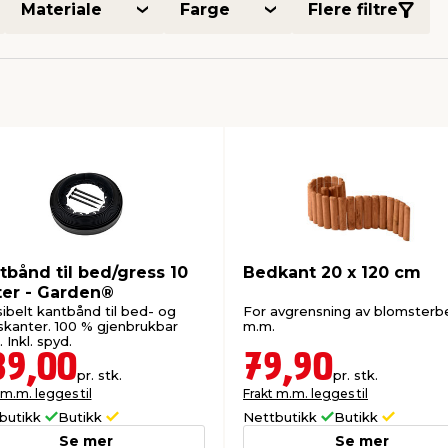
Materiale
Farge
Flere filtre
tbånd til bed/gress 10
Bedkant 20 x 120 cm
er - Garden®
sibelt kantbånd til bed- og
For avgrensning av blomsterb
skanter. 100 % gjenbrukbar
m.m.
. Inkl. spyd.
39,00
79,90
pr. stk.
pr. stk.
 m.m. legges til
Frakt m.m. legges til
butikk
Butikk
Nettbutikk
Butikk
Se mer
Se mer