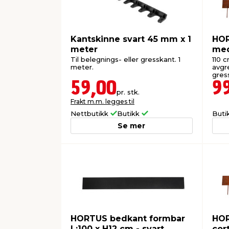
Kantskinne svart 45 mm x 1
HOR
meter
med
Til belegnings- eller gresskant. 1
110 c
meter.
avgr
gres
59,00
9
pr. stk.
Frakt m.m. legges til
Nettbutikk
Butikk
Buti
Se mer
HORTUS bedkant formbar
HOR
L:100 x H12 cm - svart
cor