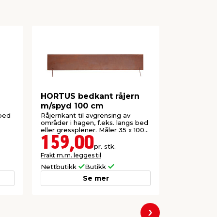
HORTUS bedkant råjern
Kantbånd 
m/spyd 100 cm
meter - 
rbed
Råjernkant til avgrensing av
Fleksibelt k
områder i hagen, f.eks. langs bed
gresskanter
eller gressplener. Måler 35 x 100
plast. Inkl. s
cm.
159,00
139,
pr. stk.
Frakt m.m. legges til
Frakt m.m. le
Nettbutikk
Butikk
Nettbutikk
Se mer