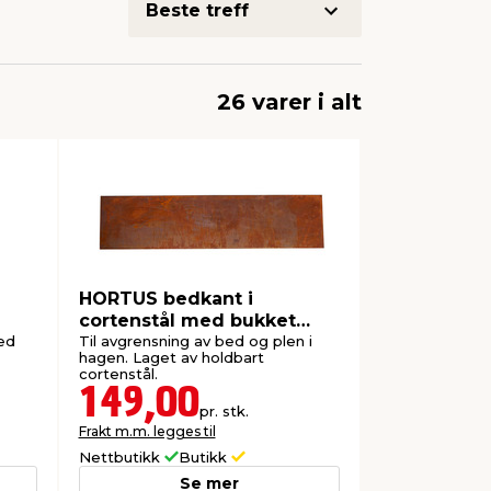
26 varer i alt
HORTUS bedkant i
cortenstål med bukket
kant H:24 x L:100 cm
ed
Til avgrensning av bed og plen i
hagen. Laget av holdbart
cortenstål.
149,00
pr. stk.
Frakt m.m. legges til
Nettbutikk
Butikk
Se mer