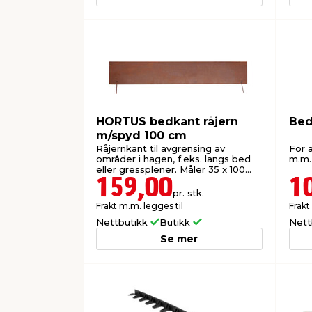
HORTUS bedkant råjern
Bed
m/spyd 100 cm
Råjernkant til avgrensing av
For 
områder i hagen, f.eks. langs bed
m.m.
eller gressplener. Måler 35 x 100
cm.
159,00
1
pr. stk.
Frakt m.m. legges til
Frakt
Nettbutikk
Butikk
Nett
Se mer