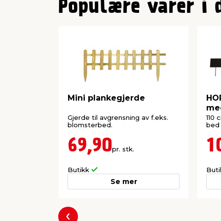
Populære varer i 
Mini plankegjerde
HOR
med
Gjerde til avgrensning av f.eks.
110 
blomsterbed.
bed 
69,90
1
pr. stk.
Butikk
But
Se mer