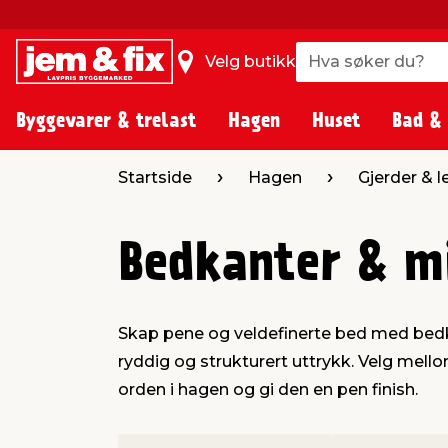
Hva søker du?
Hva søker du?
Velg butikk
Byggevarer & trelast
Hagen
Huset
Bad &
Startside
Hagen
Gjerder & 
Bedkanter & m
Skap pene og veldefinerte bed med bedkan
ryddig og strukturert uttrykk. Velg mellom
orden i hagen og gi den en pen finish.