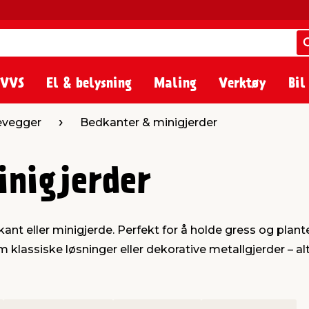
 VVS
El & belysning
Maling
Verktøy
Bil
levegger
Bedkanter & minigjerder
inigjerder
t eller minigjerde. Perfekt for å holde gress og plante
 klassiske løsninger eller dekorative metallgjerder – alt