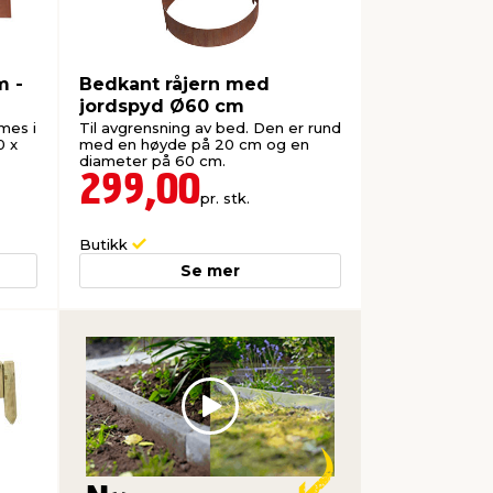
m -
Bedkant råjern med
jordspyd Ø60 cm
mes i
Til avgrensning av bed. Den er rund
0 x
med en høyde på 20 cm og en
diameter på 60 cm.
299,00
pr. stk.
Butikk
Se mer
Play