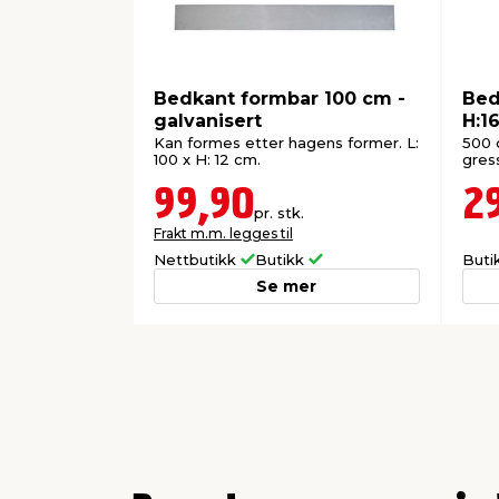
Bedkant formbar 100 cm -
Bed
galvanisert
H:1
Kan formes etter hagens former. L:
500 
100 x H: 12 cm.
gres
99,90
2
pr. stk.
Frakt m.m. legges til
Nettbutikk
Butikk
Buti
Se mer
0
1