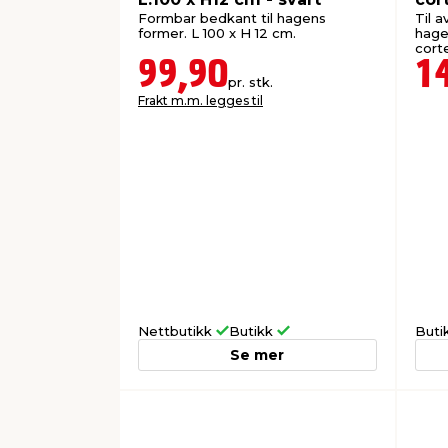
cm
Formbar bedkant til hagens
Til a
former. L 100 x H 12 cm.
hage
cort
ruste
99,90
1
pr. stk.
Frakt m.m. legges til
Nettbutikk
Butikk
Buti
Se mer