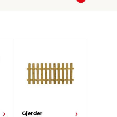
Neste
Gjerder
Stolper 