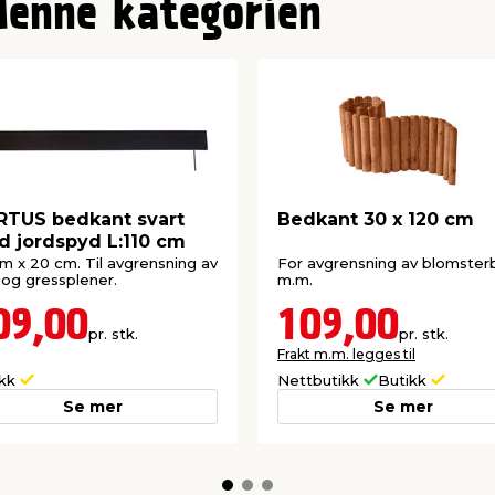
denne kategorien
TUS bedkant svart
Bedkant 30 x 120 cm
 jordspyd L:110 cm
cm x 20 cm. Til avgrensning av
For avgrensning av blomste
og gressplener.
m.m.
09,00
109,00
pr. stk.
pr. stk.
Frakt m.m. legges til
ikk
Nettbutikk
Butikk
Se mer
Se mer