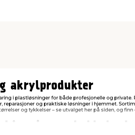
og akrylprodukter
ng i plastløsninger for både profesjonelle og private. R
, reparasjoner og praktiske løsninger i hjemmet. Sorti
tørrelser og tykkelser – se utvalget her på siden, og finn 
vskjerming og hobbybruk