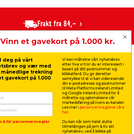
fte som erstatning for glass. De egner seg
l, der man ønsker et lett og transparent
Frakt fra 84,-
områder
Vinn et gavekort på 1.000 kr.
 med, noe som gjør dem godt egnet til
enkle å montere med tape eller lim.
nger:
jem & fix Norge AS, Strandveien 35,
 deg på vårt
Vi kan målrette vårt nyhetsbrev
1366 Lysaker (Hovedkontor)
etter hva vi tror du er interessert i
etsbrev og vær med
Organisasjonsnummer: 919 562 404
basert på ditt postnummer og
r månedlige trekning
klikkatferd. Du gir deretter
t gavekort på 1.000
E-post:
kundeservice@jemfix.com
samtykke til at vi kan videresende
din e-postadresse og postnummer
til Meta Platforms Ireland Limited
og Google Ireland Limited for å
blant annet som bordplater, avskjerming
målrette og optimalisere vår
de innendørs og utendørs bruk.
markedsføring på tvers av kanaler.
Les mer i
personvernreglene våre
her
.
m & fix' personvernregler
Du kan når som helst slutte
tilmeldingen på jem & fix sitt
rsnotering, aksjesalg og
nyhetsbrev, ved å klikke på