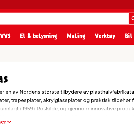
 VVS
El & belysning
Maling
Verktøy
Bil
as
er en av Nordens største tilbydere av plasthalvfabrikata
ater, trapesplater, akrylglassplater og praktisk tilbehør
runnlagt i 1959 i Roskilde, og gjennom innovative produk
AS tatt store markedsandeler i Skandinavia. Her finner du
mer