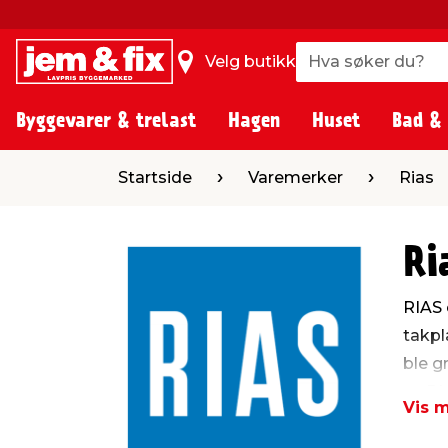
Hva søker du?
Hva søker du?
Velg butikk
Byggevarer & trelast
Hagen
Huset
Bad &
Startside
Varemerker
Rias
Ri
RIAS 
takpl
ble g
av RI
Vis 