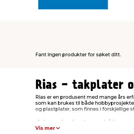
Fant ingen produkter for søket ditt.
0
0
1
1
2
2
Rias - takplater 
Rias er en produsent med mange års erfari
som kan brukes til både hobbyprosjekter
og plastplater, som finnes i forskjellige s
Akrylplater til a
Vis mer