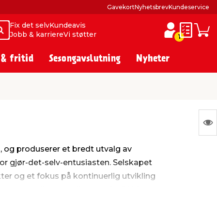
Gavekort
Nyhetsbrev
Kundeservice
Fix det selv
Kundeavis
Søk
Søk
Jobb & karriere
Vi støtter
Huskelist
Hand
1
 & fritid
Sesongavslutning
Nyheter
S
Ing
, og produserer et bredt utvalg av
var
 for gjør-det-selv-entusiasten. Selskapet
å
ter og et fokus på kontinuerlig utvikling
vis
 en oversikt over alle varer fra RIAS.